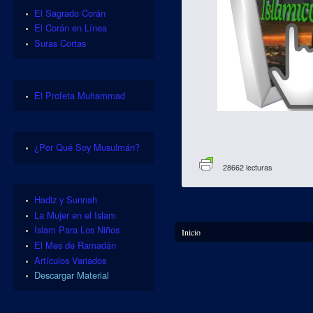
El Sagrado Corán
El Corán en Línea
Suras Cortas
El Profeta Muhammad
¿Por Qué Soy Musulmán?
28662 lecturas
Hadiz y Sunnah
La Mujer en el Islam
Se encuentra usted aquí
Islam Para Los Niños
Inicio
El Mes de Ramadán
Artículos Variados
Descargar Material