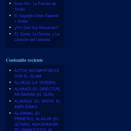
Sura 003 - La Familia de
‘Imrân
El Sagrado Corán Español
+ Árabe
¿Por Qué Soy Musulmán?
EL Corán, La Ciencia, y La
Creación del Universo
Contenido reciente
ACTOS INCOMPATIBLES
CON EL ISLAM
AL-HÁQQ (LA VERDAD)
AL-HAADI (EL DIRECTOR),
AR-RASHÍD (EL GUÍA)
AL-WÁASI’ (EL VASTO, EL
AMPLÍSIMO)
AL-ÁWWAL (EL
PRIMERO), AL-ÁAJIR (EL
ÚLTIMO), ADH-DHAAHÍR
(EL MANIFIESTO), AL-