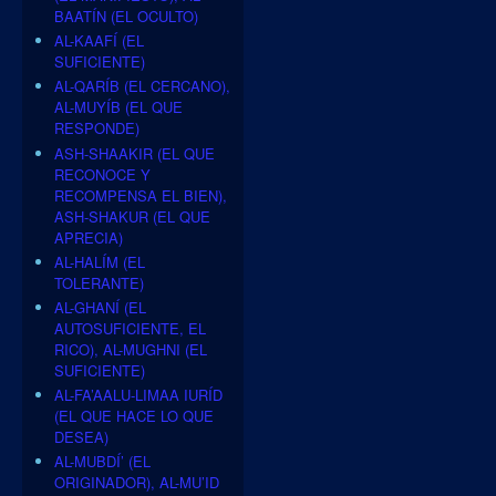
BAATÍN (EL OCULTO)
AL-KAAFÍ (EL
SUFICIENTE)
AL-QARÍB (EL CERCANO),
AL-MUYÍB (EL QUE
RESPONDE)
ASH-SHAAKIR (EL QUE
RECONOCE Y
RECOMPENSA EL BIEN),
ASH-SHAKUR (EL QUE
APRECIA)
AL-HALÍM (EL
TOLERANTE)
AL-GHANÍ (EL
AUTOSUFICIENTE, EL
RICO), AL-MUGHNI (EL
SUFICIENTE)
AL-FA’AALU-LIMAA IURÍD
(EL QUE HACE LO QUE
DESEA)
AL-MUBDÍ’ (EL
ORIGINADOR), AL-MU’ID