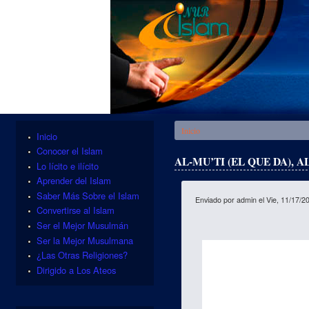
Se encuentra usted aquí
Inicio
Inicio
Conocer el Islam
AL-MU’TI (EL QUE DA), A
Lo lícito e ilícito
Aprender del Islam
Saber Más Sobre el Islam
Enviado por
admin
el Vie, 11/17/2
Convertirse al Islam
Ser el Mejor Musulmán
Ser la Mejor Musulmana
¿Las Otras Religiones?
Dirigido a Los Ateos