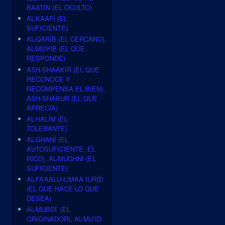
BAATÍN (EL OCULTO)
AL-KAAFÍ (EL
SUFICIENTE)
AL-QARÍB (EL CERCANO),
AL-MUYÍB (EL QUE
RESPONDE)
ASH-SHAAKIR (EL QUE
RECONOCE Y
RECOMPENSA EL BIEN),
ASH-SHAKUR (EL QUE
APRECIA)
AL-HALÍM (EL
TOLERANTE)
AL-GHANÍ (EL
AUTOSUFICIENTE, EL
RICO), AL-MUGHNI (EL
SUFICIENTE)
AL-FA’AALU-LIMAA IURÍD
(EL QUE HACE LO QUE
DESEA)
AL-MUBDÍ’ (EL
ORIGINADOR), AL-MU’ID