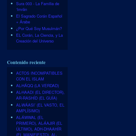
Sura 003 - La Familia de
‘Imrân
El Sagrado Corán Español
+ Árabe
¿Por Qué Soy Musulmán?
EL Corán, La Ciencia, y La
Creación del Universo
Contenido reciente
ACTOS INCOMPATIBLES
CON EL ISLAM
AL-HÁQQ (LA VERDAD)
AL-HAADI (EL DIRECTOR),
AR-RASHÍD (EL GUÍA)
AL-WÁASI’ (EL VASTO, EL
AMPLÍSIMO)
AL-ÁWWAL (EL
PRIMERO), AL-ÁAJIR (EL
ÚLTIMO), ADH-DHAAHÍR
(EL MANIFIESTO), AL-