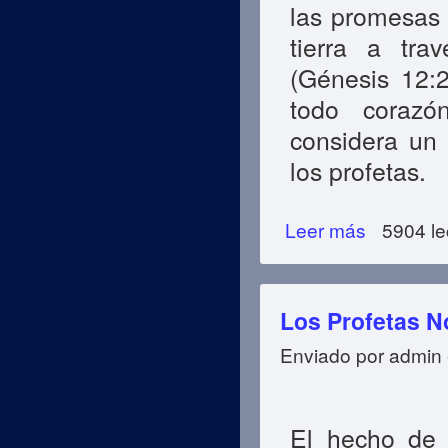
las promesas 
tierra a tr
(Génesis 12:
todo corazó
considera un 
los profetas.
Leer más
sobre Muhammad 
5904 le
Los Profetas N
Enviado por
admin
El hecho de