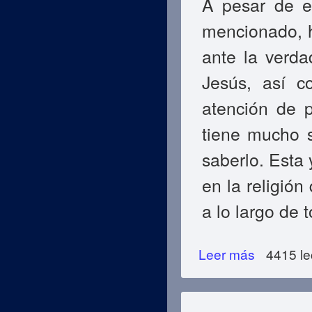
A pesar de e
mencionado, 
ante la verda
Jesús, así c
atención de 
tiene mucho s
saberlo. Esta 
en la religió
a lo largo de t
Leer más
sobre Islam: La
4415 le