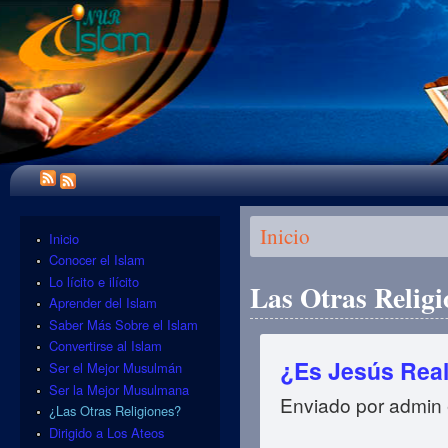
Se encuentra usted aquí
Inicio
Inicio
Conocer el Islam
Lo lícito e ilícito
Las Otras Religi
Aprender del Islam
Saber Más Sobre el Islam
Convertirse al Islam
¿Es Jesús Rea
Ser el Mejor Musulmán
Ser la Mejor Musulmana
Enviado por
admin
¿Las Otras Religiones?
Dirigido a Los Ateos