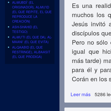
AL-MUBDÍ’ (EL
Es una realid
ORIGINADOR), AL-MU’ID
(EL QUE REPITE, EL QUE
muchos los q
REPRODUCE LA
CREACIÓN)
Jesús invitó
ASH-SHAHID (EL
discípulos que
TESTIGO)
AL-MU’TI (EL QUE DA), AL-
Pero no sólo 
MAANI’ (EL QUE EVITA)
AL-QAABID (EL QUE
igual que hi
RESTRINGE), AL-BAASIT
(EL QUE PRODIGA)
más tarde) ma
para él y par
Corán en los s
Leer más
sobre Jesús Asce
5286 le