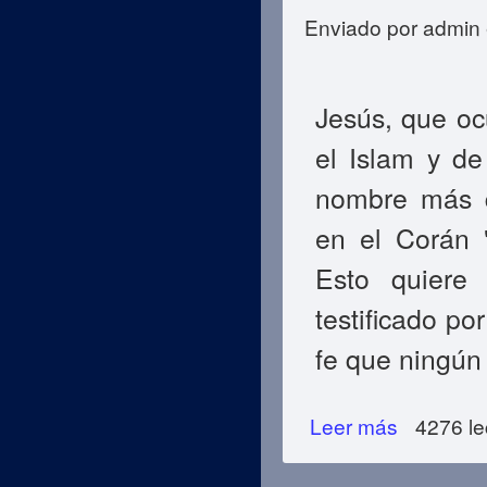
Enviado por
admin
Jesús, que oc
el Islam y d
nombre más q
en el Corán "
Esto quiere 
testificado po
fe que ningún
Leer más
sobre Presencia 
4276 le