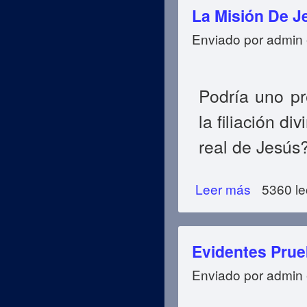
La Misión De J
Enviado por
admin
Podría uno pr
la filiación d
real de Jesús
Leer más
sobre La Misión 
5360 le
Evidentes Prue
Enviado por
admin