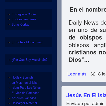
En el nombre
El Sagrado Corán
El Corán en Línea
Daily News de
Suras Cortas
en uno de s
de obispos 
El Profeta Muhammad
obispos ang
cristianos n
Dios”...
¿Por Qué Soy Musulmán?
Leer más
sobre ¿Es Jesús
6218 le
Hadiz y Sunnah
La Mujer en el Islam
Islam Para Los Niños
El Mes de Ramadán
Jesús En El Is
Artículos Variados
Enviado por
admin
Descargar Material