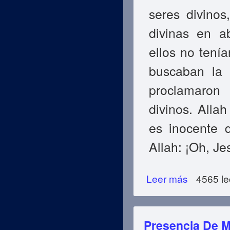
seres divinos
divinas en a
ellos no tení
buscaban la 
proclamaron
divinos. Alla
es inocente d
Allah: ¡Oh, Je
Leer más
sobre Los Profet
4565 le
Presencia De M