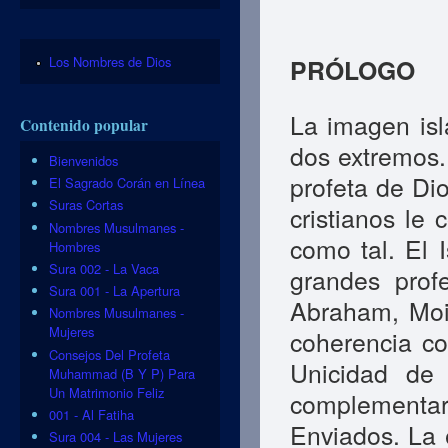
Los Nombres de Dios
PRÓLOGO
La imagen isl
Contenido popular
dos extremos.
Bienvenidos
profeta de Dio
El Sagrado Corán en Línea
Suras Cortas
cristianos le
Nombres Musulmanes -
como tal. El 
Hombres
Sura 002 - La Vaca
grandes prof
Sura 001 - La Apertura
Abraham, Moi
Nombres Musulmanes -
Mujeres
coherencia co
Consejos Del Profeta
Unicidad de
Muhammad (B Y P) Para
Un Matrimonio Feliz
complementar
001 - Al Fatiha
Enviados. La 
Sura 004 - Las Mujeres