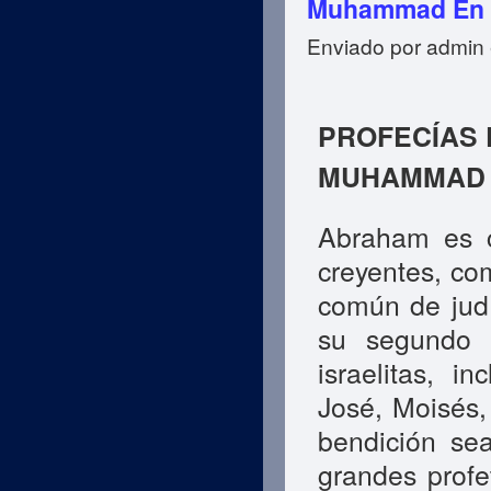
Muhammad En L
Enviado por
admin
PROFECÍAS 
MUHAMMAD
Abraham es c
creyentes, co
común de judí
su segundo h
israelitas, i
José, Moisés,
bendición sea
grandes profe