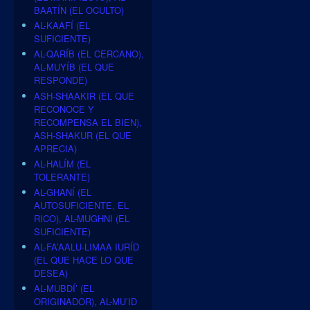
BAATÍN (EL OCULTO)
AL-KAAFÍ (EL
SUFICIENTE)
AL-QARÍB (EL CERCANO),
AL-MUYÍB (EL QUE
RESPONDE)
ASH-SHAAKIR (EL QUE
RECONOCE Y
RECOMPENSA EL BIEN),
ASH-SHAKUR (EL QUE
APRECIA)
AL-HALÍM (EL
TOLERANTE)
AL-GHANÍ (EL
AUTOSUFICIENTE, EL
RICO), AL-MUGHNI (EL
SUFICIENTE)
AL-FA’AALU-LIMAA IURÍD
(EL QUE HACE LO QUE
DESEA)
AL-MUBDÍ’ (EL
ORIGINADOR), AL-MU’ID