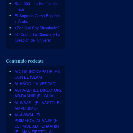
Sura 003 - La Familia de
‘Imrân
El Sagrado Corán Español
+ Árabe
¿Por Qué Soy Musulmán?
EL Corán, La Ciencia, y La
Creación del Universo
Contenido reciente
ACTOS INCOMPATIBLES
CON EL ISLAM
AL-HÁQQ (LA VERDAD)
AL-HAADI (EL DIRECTOR),
AR-RASHÍD (EL GUÍA)
AL-WÁASI’ (EL VASTO, EL
AMPLÍSIMO)
AL-ÁWWAL (EL
PRIMERO), AL-ÁAJIR (EL
ÚLTIMO), ADH-DHAAHÍR
(EL MANIFIESTO), AL-