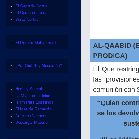
El Sagrado Corán
El Corán en Línea
Suras Cortas
El Profeta Muhammad
AL-QAABID (
PRODIGA)
¿Por Qué Soy Musulmán?
Él Que restrin
las provision
comunión con S
Hadiz y Sunnah
La Mujer en el Islam
“Quien contr
Islam Para Los Niños
El Mes de Ramadán
se los devolv
Artículos Variados
Descargar Material
suste