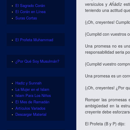
versículos y
Aĥâdîz
esti
El Sagrado Corán
teniendo una actitud qu
El Corán en Línea
Suras Cortas
{¡Oh, creyentes! Cumplid
{Cumplid con vuestros c
El Profeta Muhammad
Una promesa no es una 
responsabilidad seria p
¿Por Qué Soy Musulmán?
{Cumplid vuestro compro
Una promesa es un conve
Hadiz y Sunnah
{¡Oh, creyentes! ¿Por qu
La Mujer en el Islam
Islam Para Los Niños
Romper las promesas es
El Mes de Ramadán
ambigüedad en la estru
Artículos Variados
creyente debe esforzars
Descargar Material
El Profeta (B y P) dijo: