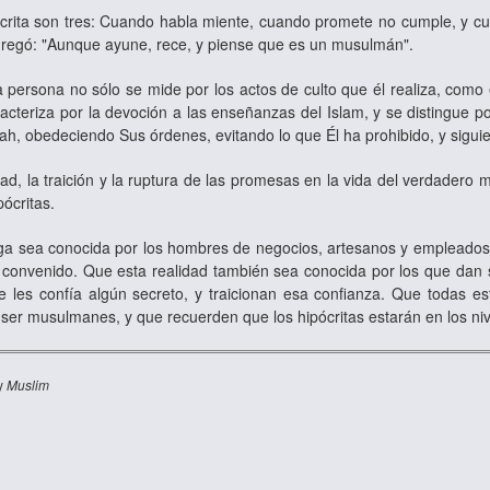
crita son tres: Cuando habla miente, cuando promete no cumple, y cua
 agregó: "Aunque ayune, rece, y piense que es un musulmán".
a persona no sólo se mide por los actos de culto que él realiza, como
acteriza por la devoción a las enseñanzas del Islam, y se distingue p
lah, obedeciendo Sus órdenes, evitando lo que Él ha prohibido, y sigu
dad, la traición y la ruptura de las promesas en la vida del verdadero
pócritas.
ga sea conocida por los hombres de negocios, artesanos y empleados
convenido. Que esta realidad también sea conocida por los que dan 
e les confía algún secreto, y traicionan esa confianza. Que todas e
ser musulmanes, y que recuerden que los hipócritas estarán en los niv
y
Muslim