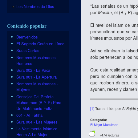
"Las señales de un hipó
Los Nombres de Dios
por
Muslim
, él (B y P)
El nivel del Islam de un
Contenido popular
personalidad que se car
Bienvenidos
límites impuestos por Al
El Sagrado Corán en Línea
Así se eliminan la false
Suras Cortas
sólo pertenecen a los hi
Nombres Musulmanes -
Hombres
Que esta realidad amar
Sura 002 - La Vaca
pero no cumplen con lo 
Sura 001 - La Apertura
que reciben dinero, o s
Nombres Musulmanes -
ayunen, recen y clamen 
Mujeres
Consejos Del Profeta
Muhammad (B Y P) Para
Un Matrimonio Feliz
[1]
Transmitido por
Al Bujâri
001 - Al Fatiha
Categoria:
Sura 004 - Las Mujeres
El Mejor Musulman
La Vestimenta Islámica
Honra A La Mujer
7474 lecturas