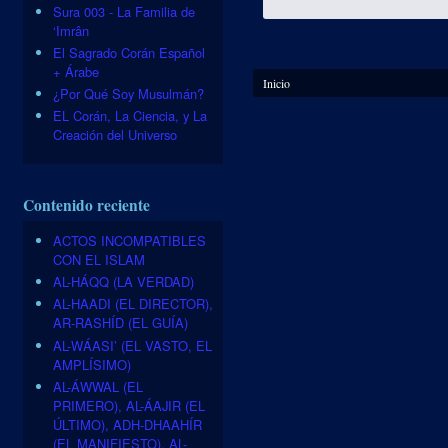
Sura 003 - La Familia de
‘Imrân
El Sagrado Corán Español
+ Árabe
Se encuentra usted aquí
Inicio
¿Por Qué Soy Musulmán?
EL Corán, La Ciencia, y La
Creación del Universo
Contenido reciente
ACTOS INCOMPATIBLES
CON EL ISLAM
AL-HÁQQ (LA VERDAD)
AL-HAADI (EL DIRECTOR),
AR-RASHÍD (EL GUÍA)
AL-WÁASI’ (EL VASTO, EL
AMPLÍSIMO)
AL-ÁWWAL (EL
PRIMERO), AL-ÁAJIR (EL
ÚLTIMO), ADH-DHAAHÍR
(EL MANIFIESTO), AL-