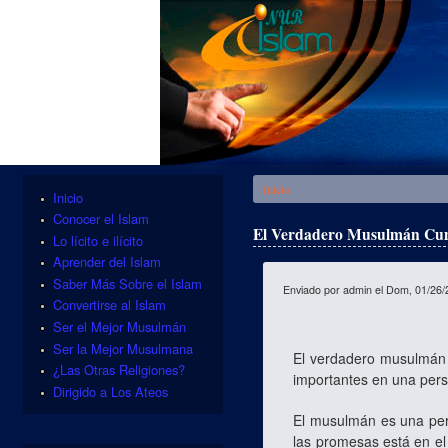
Se encuentra usted aquí
Inicio
Inicio
Conocer el Islam
El Verdadero Musulmán Cu
Lo lícito e ilícito
Aprender del Islam
Saber Más Sobre el Islam
Enviado por
admin
el Dom, 01/26/
Convertirse al Islam
Ser el Mejor Musulmán
Ser la Mejor Musulmana
El verdadero musulmán 
¿Las Otras Religiones?
importantes en una pers
Dirigido a Los Ateos
El musulmán es una pers
las promesas está en el