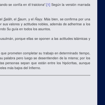
ndo se confía en él traiciona".
[1]
Según la versión marrada
 el
S
alâh
, el
S
aum
, y el
Ĥayy
. Más bien, se confirma por una
or sus valores y actitudes nobles, además de adherirse a los
iendo Su guía en todos los asuntos.
 musulmán, porque ellas se oponen a las actitudes islámicas y
 que prometen completar su trabajo en determinado tiempo,
su palabra pero luego se desentienden de la misma; por los
stas personas sepan que están entre los hipócritas, aunque
eles más bajos del Infierno.