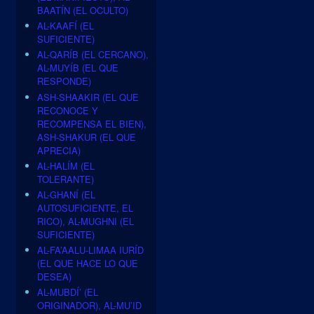
BAATÍN (EL OCULTO)
AL-KAAFÍ (EL
SUFICIENTE)
AL-QARÍB (EL CERCANO),
AL-MUYÍB (EL QUE
RESPONDE)
ASH-SHAAKIR (EL QUE
RECONOCE Y
RECOMPENSA EL BIEN),
ASH-SHAKUR (EL QUE
APRECIA)
AL-HALÍM (EL
TOLERANTE)
AL-GHANÍ (EL
AUTOSUFICIENTE, EL
RICO), AL-MUGHNI (EL
SUFICIENTE)
AL-FA’AALU-LIMAA IURÍD
(EL QUE HACE LO QUE
DESEA)
AL-MUBDÍ’ (EL
ORIGINADOR), AL-MU’ID