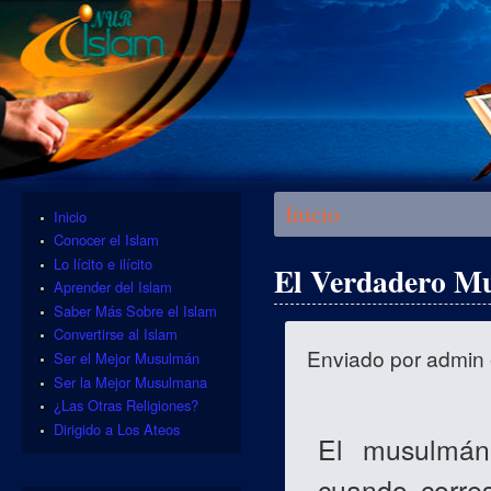
Se encuentra usted aquí
Inicio
Inicio
Conocer el Islam
Lo lícito e ilícito
El Verdadero Mu
Aprender del Islam
Saber Más Sobre el Islam
Convertirse al Islam
Enviado por
admin
Ser el Mejor Musulmán
Ser la Mejor Musulmana
¿Las Otras Religiones?
Dirigido a Los Ateos
El musulmán
cuando corre