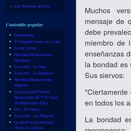
Los Nombres de Dios
Muchos ver
mensaje de q
Contenido popular
debe prevale
Bienvenidos
miembro de l
El Sagrado Corán en Línea
Suras Cortas
enseñanzas de
Nombres Musulmanes -
Hombres
la bondad es 
Sura 002 - La Vaca
Sus siervos:
Sura 001 - La Apertura
Nombres Musulmanes -
Mujeres
"Ciertamente 
Consejos Del Profeta
Muhammad (B Y P) Para
en todos los a
Un Matrimonio Feliz
001 - Al Fatiha
Sura 004 - Las Mujeres
La bondad es
La Vestimenta Islámica
recompensa:
Honra A La Mujer