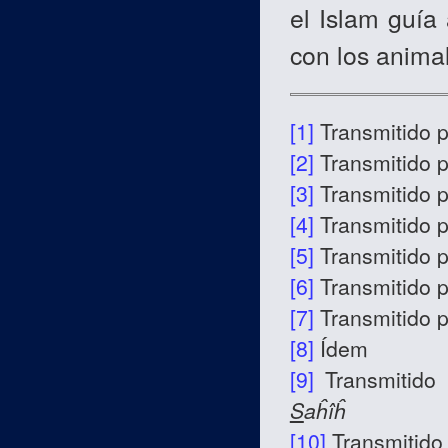
el Islam guía
con los anima
[1]
Transmitido 
[2]
Transmitido 
[3]
Transmitido 
[4]
Transmitido 
[5]
Transmitido 
[6]
Transmitido 
[7]
Transmitido 
[8]
Ídem
[9]
Transmitido
S
aĥîĥ
[10]
Transmitido