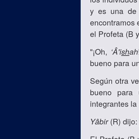
y es una de s
encontramos 
el Profeta (B y
"¡Oh,
‘Â'i
sh
ah
bueno para un
Según otra ver
bueno para 
integrantes la
Yâbir
(R) dijo
El Profeta (B 