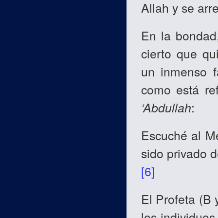
Allah y se arr
En la bondad,
cierto que q
un inmenso f
como está re
‘Abdullah
:
Escuché al Me
sido privado d
[6]
El Profeta (B 
los individuo