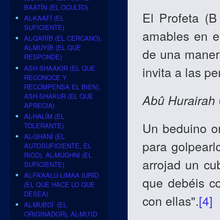
BAATÍN (EL OCULTO)
El Profeta (
AL-KAAFÍ (EL
SUFICIENTE)
amables en el
AL-QARÍB (EL CERCANO),
AL-MUYÍB (EL QUE
de una maner
RESPONDE)
ASH-SHAAKIR (EL QUE
invita a las p
RECONOCE Y
RECOMPENSA EL BIEN),
ASH-SHAKUR (EL QUE
Abû
Hurairah
APRECIA)
AL-HALÍM (EL
Un beduino or
TOLERANTE)
AL-GHANÍ (EL
para golpearlo
AUTOSUFICIENTE, EL
RICO), AL-MUGHNI (EL
arrojad un cu
SUFICIENTE)
AL-FA’AALU-LIMAA IURÍD
que debéis co
(EL QUE HACE LO QUE
DESEA)
con ellas".
[4]
AL-MUBDÍ’ (EL
ORIGINADOR), AL-MU’ID