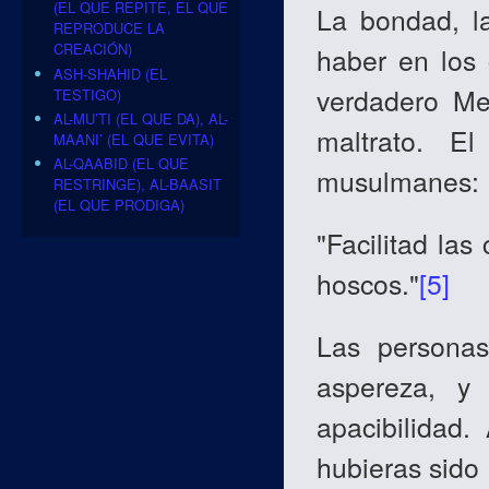
(EL QUE REPITE, EL QUE
La bondad, la
REPRODUCE LA
CREACIÓN)
haber en los 
ASH-SHAHID (EL
verdadero Men
TESTIGO)
AL-MU’TI (EL QUE DA), AL-
maltrato. E
MAANI’ (EL QUE EVITA)
AL-QAABID (EL QUE
musulmanes:
RESTRINGE), AL-BAASIT
(EL QUE PRODIGA)
"Facilitad las
hoscos."
[5]
Las personas
aspereza, y
apacibilidad.
hubieras sido