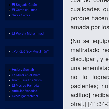
El Sagrado Corán
cualidades q
El Corán en Línea
Suras Cortas
porque hacen 
amada por lo
El Profeta Muhammad
{No se equipa
maltratado r
¿Por Qué Soy Musulmán?
disculpar], y
una enemistad
Hadiz y Sunnah
no lo logra
La Mujer en el Islam
Islam Para Los Niños
pacientes; no
El Mes de Ramadán
Artículos Variados
actitud] reci
Descargar Material
otra].} [41:34