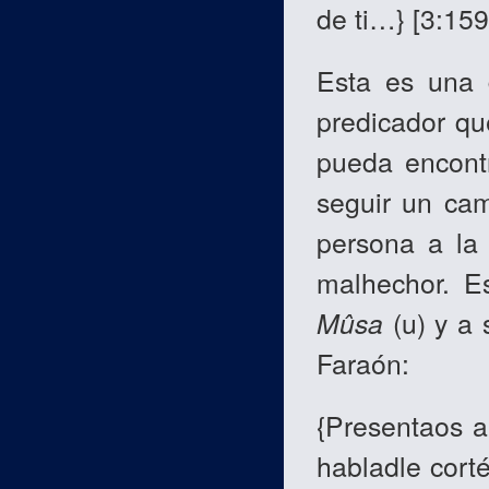
de ti…} [3:15
Esta es una 
predicador qu
pueda encontr
seguir un cam
persona a la
malhechor. Es
Mûsa
(u) y a
Faraón:
{Presentaos a
habladle cort