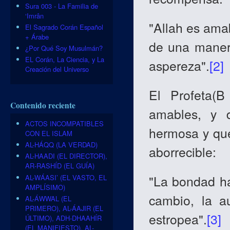
Sura 003 - La Familia de
‘Imrân
"Allah es ama
El Sagrado Corán Español
+ Árabe
de una manera
¿Por Qué Soy Musulmán?
EL Corán, La Ciencia, y La
aspereza".
[2]
Creación del Universo
El Profeta(
Contenido reciente
amables, y d
ACTOS INCOMPATIBLES
hermosa y que
CON EL ISLAM
AL-HÁQQ (LA VERDAD)
aborrecible:
AL-HAADI (EL DIRECTOR),
AR-RASHÍD (EL GUÍA)
"La bondad ha
AL-WÁASI’ (EL VASTO, EL
AMPLÍSIMO)
cambio, la a
AL-ÁWWAL (EL
PRIMERO), AL-ÁAJIR (EL
estropea".
[3]
ÚLTIMO), ADH-DHAAHÍR
(EL MANIFIESTO), AL-