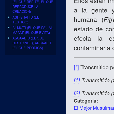
Ellos están i
(EL QUE REPITE, EL QUE
REPRODUCE LA
a la gente y
CREACIÓN)
ASH-SHAHID (EL
humana (
Fi
t
r
TESTIGO)
estado de co
AL-MU’TI (EL QUE DA), AL-
MAANI’ (EL QUE EVITA)
efecta la e
AL-QAABID (EL QUE
RESTRINGE), AL-BAASIT
contaminarla 
(EL QUE PRODIGA)
[*]
Transmitido 
[1]
Transmitido 
[2]
Transmitido 
Categoria:
El Mejor Musulma