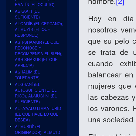
hombre.
[2]
BAATÍN (EL OCULTO)
AL-KAAFÍ (EL
Hoy en día 
SUFICIENTE)
AL-QARÍB (EL CERCANO),
nosotros vem
AL-MUYÍB (EL QUE
RESPONDE)
que su pelo c
ASH-SHAAKIR (EL QUE
RECONOCE Y
se trata de 
RECOMPENSA EL BIEN),
ASH-SHAKUR (EL QUE
cuando exh
APRECIA)
AL-HALÍM (EL
balancear en
TOLERANTE)
mujeres que v
AL-GHANÍ (EL
AUTOSUFICIENTE, EL
las cabezas y
RICO), AL-MUGHNI (EL
SUFICIENTE)
los varones. 
AL-FA’AALU-LIMAA IURÍD
(EL QUE HACE LO QUE
una sociedad 
DESEA)
AL-MUBDÍ’ (EL
ORIGINADOR), AL-MU’ID