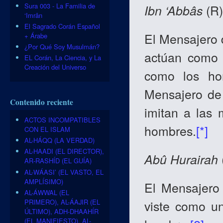
Sura 003 - La Familia de
Ibn
‘Abbâs
(R)
‘Imrân
El Sagrado Corán Español
El Mensajero 
+ Árabe
¿Por Qué Soy Musulmán?
actúan como 
EL Corán, La Ciencia, y La
Creación del Universo
como los hom
Mensajero de 
Contenido reciente
imitan a las 
ACTOS INCOMPATIBLES
hombres.
[*]
CON EL ISLAM
AL-HÁQQ (LA VERDAD)
AL-HAADI (EL DIRECTOR),
Abû
Hurairah
AR-RASHÍD (EL GUÍA)
AL-WÁASI’ (EL VASTO, EL
AMPLÍSIMO)
El Mensajero
AL-ÁWWAL (EL
PRIMERO), AL-ÁAJIR (EL
viste como u
ÚLTIMO), ADH-DHAAHÍR
(EL MANIFIESTO), AL-