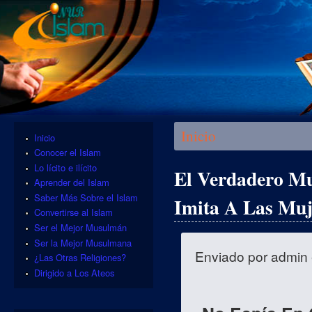
Se encuentra usted aquí
Inicio
Inicio
Conocer el Islam
Lo lícito e ilícito
El Verdadero Mu
Aprender del Islam
Saber Más Sobre el Islam
Imita A Las Muj
Convertirse al Islam
Ser el Mejor Musulmán
Ser la Mejor Musulmana
Enviado por
admin
¿Las Otras Religiones?
Dirigido a Los Ateos