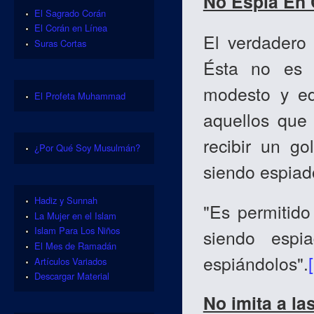
No Espía En 
El Sagrado Corán
El Corán en Línea
El verdadero
Suras Cortas
Ésta no es 
modesto y ed
El Profeta Muhammad
aquellos que
recibir un g
¿Por Qué Soy Musulmán?
siendo espia
Hadiz y Sunnah
"Es permitid
La Mujer en el Islam
Islam Para Los Niños
siendo espi
El Mes de Ramadán
espiándolos".
Artículos Variados
Descargar Material
No imita a la