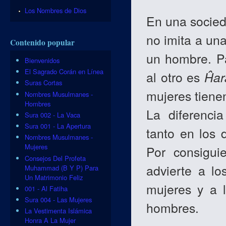
Los Nombres de Dios
En una socied
no imita a un
Contenido popular
un hombre. P
Bienvenidos
El Sagrado Corán en Línea
al otro es
Ĥa
Suras Cortas
mujeres tienen
Nombres Musulmanes -
Hombres
La diferenci
Sura 002 - La Vaca
Sura 001 - La Apertura
tanto en los 
Nombres Musulmanes -
Mujeres
Por consigui
Consejos Del Profeta
advierte a l
Muhammad (B Y P) Para
Un Matrimonio Feliz
mujeres y a 
001 - Al Fatiha
Sura 004 - Las Mujeres
hombres.
La Vestimenta Islámica
Honra A La Mujer