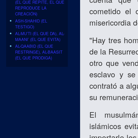
(EL QUE REPITE, EL QUE
REPRODUCE LA
cometido el c
CREACIÓN)
misericordia d
ASH-SHAHID (EL
TESTIGO)
AL-MU’TI (EL QUE DA), AL-
"Hay tres ho
MAANI’ (EL QUE EVITA)
AL-QAABID (EL QUE
de la Resurrec
RESTRINGE), AL-BAASIT
(EL QUE PRODIGA)
otro que vend
esclavo y se
contrató a alg
su remuneraci
El musulmán
islámicos evit
importarle lo