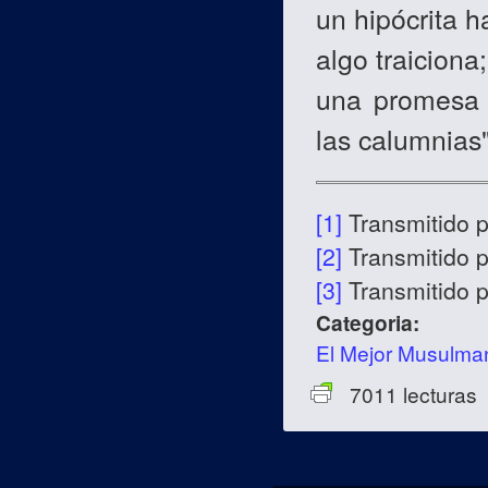
un hipócrita 
algo traicion
una promesa 
las calumnias"
[1]
Transmitido 
[2]
Transmitido 
[3]
Transmitido 
Categoria:
El Mejor Musulma
7011 lecturas