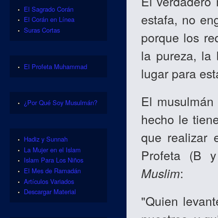
El verdadero
El Sagrado Corán
estafa, no en
El Corán en Línea
Suras Cortas
porque los req
la pureza, la
El Profeta Muhammad
lugar para est
El musulmán s
¿Por Qué Soy Musulmán?
hecho le tien
que realizar 
Hadiz y Sunnah
La Mujer en el Islam
Profeta (B 
Islam Para Los Niños
Muslim
:
El Mes de Ramadán
Artículos Variados
Descargar Material
"Quien levant