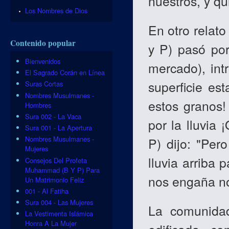
nuestros, y q
Los Nombres de Dios
En otro relat
Contenido popular
y P) pasó por
Bienvenidos
mercado), int
El Sagrado Corán en Línea
superficie es
Suras Cortas
Nombres Musulmanes -
estos granos!
Hombres
Sura 002 - La Vaca
por la lluvia 
Sura 001 - La Apertura
Nombres Musulmanes -
P) dijo: "Per
Mujeres
lluvia arriba
Consejos Del Profeta
Muhammad (B Y P) Para
nos engaña no
Un Matrimonio Feliz
001 - Al Fatiha
Sura 004 - Las Mujeres
La comunida
La Vestimenta Islámica
Honra A La Mujer