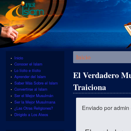
Se encuentra usted aquí
Inicio
Inicio
Conocer el Islam
Lo lícito e ilícito
El Verdadero Mu
Aprender del Islam
Saber Más Sobre el Islam
Traiciona
Convertirse al Islam
Ser el Mejor Musulmán
Ser la Mejor Musulmana
Enviado por
admin
¿Las Otras Religiones?
Dirigido a Los Ateos