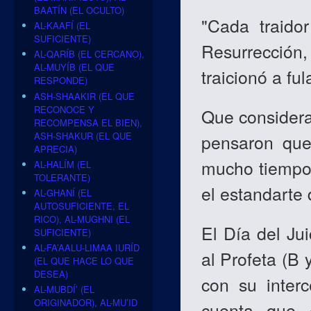
BAATÍN (EL OCULTO)
"Cada traido
AL-KAAFÍ (EL
SUFICIENTE)
Resurrección,
AL-QARÍB (EL CERCANO),
AL-MUYÍB (EL QUE
traicionó a ful
RESPONDE)
ASH-SHAAKIR (EL QUE
RECONOCE Y
Que considera
RECOMPENSA EL BIEN),
ASH-SHAKUR (EL QUE
pensaron que
APRECIA)
mucho tiempo;
AL-HALÍM (EL
TOLERANTE)
el estandarte 
AL-GHANÍ (EL
AUTOSUFICIENTE, EL
RICO), AL-MUGHNI (EL
El Día del Ju
SUFICIENTE)
AL-FA’AALU-LIMAA IURÍD
al Profeta (B 
(EL QUE HACE LO QUE
DESEA)
con su interc
AL-MUBDÍ’ (EL
ORIGINADOR), AL-MU’ID
cuenta que 