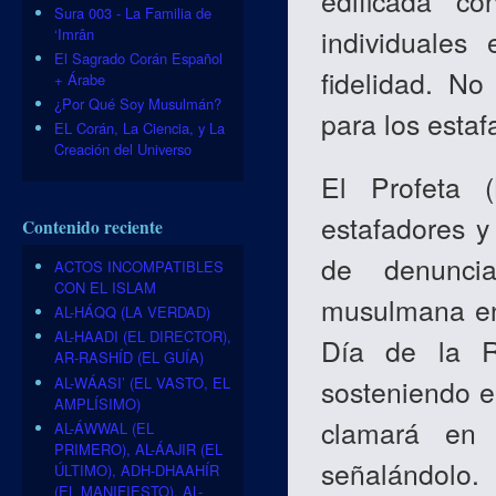
edificada c
Sura 003 - La Familia de
individuales
‘Imrân
El Sagrado Corán Español
fidelidad. N
+ Árabe
¿Por Qué Soy Musulmán?
para los esta
EL Corán, La Ciencia, y La
Creación del Universo
El Profeta 
estafadores y 
Contenido reciente
de denuncia
ACTOS INCOMPATIBLES
CON EL ISLAM
musulmana en
AL-HÁQQ (LA VERDAD)
AL-HAADI (EL DIRECTOR),
Día de la Re
AR-RASHÍD (EL GUÍA)
AL-WÁASI’ (EL VASTO, EL
sosteniendo el
AMPLÍSIMO)
clamará en 
AL-ÁWWAL (EL
PRIMERO), AL-ÁAJIR (EL
señalándolo.
ÚLTIMO), ADH-DHAAHÍR
(EL MANIFIESTO), AL-