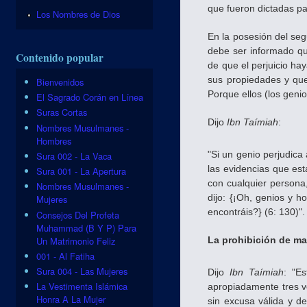
que fueron dictadas 
Los Nombres de Dios
En la posesión del seg
debe ser informado qu
Contenido popular
de que el perjuicio h
sus propiedades y que
Bienvenidos
Porque ellos (los geni
El Sagrado Corán en Línea
Suras Cortas
Dijo
Ibn Taímiah
:
Nombres Musulmanes -
Hombres
"Si un genio perjudica
Sura 002 - La Vaca
las evidencias que es
Sura 001 - La Apertura
con cualquier persona
Nombres Musulmanes -
dijo: {¡Oh, genios y 
Mujeres
encontráis?} (6: 130)".
Consejos Del Profeta
Muhammad (B Y P) Para
Un Matrimonio Feliz
La prohibición de ma
001 - Al Fatiha
Sura 004 - Las Mujeres
Dijo
Ibn Taímiah
: "E
La Vestimenta Islámica
apropiadamente tres v
Honra A La Mujer
sin excusa válida y d