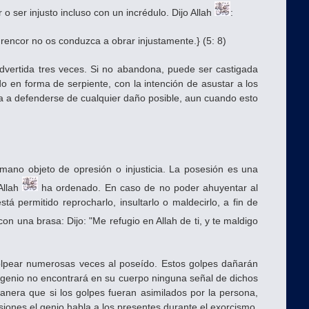
 o ser injusto incluso con un incrédulo. Dijo Allah
:
 rencor no os conduzca a obrar injustamente.} (5: 8)
dvertida tres veces. Si no abandona, puede ser castigada
o en forma de serpiente, con la intención de asustar a los
ona a defenderse de cualquier daño posible, aun cuando esto
mano objeto de opresión o injusticia. La posesión es una
Allah
ha ordenado. En caso de no poder ahuyentar al
á permitido reprocharlo, insultarlo o maldecirlo, a fin de
 una brasa: Dijo: "Me refugio en Allah de ti, y te maldigo
 golpear numerosas veces al poseído. Estos golpes dañarán
l genio no encontrará en su cuerpo ninguna señal de dichos
anera que si los golpes fueran asimilados por la persona,
asiones el genio habla a los presentes durante el exorcismo.