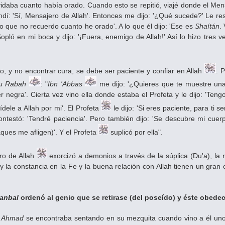
vidaba cuanto había orado. Cuando esto se repitió, viajé donde el Men
ndí: 'Sí, Mensajero de Allah'. Entonces me dijo: '¿Qué sucede?' Le r
to que no recuerdo cuanto he orado'. A lo que él dijo: 'Ese es
Shaítán
.
pló en mi boca y dijo: '¡Fuera, enemigo de Allah!' Así lo hizo tres v
, y no encontrar cura, se debe ser paciente y confiar en Allah
. 
bu Rabah
: "
Ibn 'Abbas
me dijo: '¿Quieres que te muestre una 
r negra'. Cierta vez vino ella donde estaba el Profeta y le dijo: 'Te
dele a Allah por mi'. El Profeta
le dijo: 'Si eres paciente, para ti 
a contestó: 'Tendré paciencia'. Pero también dijo: 'Se descubre mi cu
ques me afligen)'. Y el Profeta
suplicó por ella".
ro de Allah
exorcizó a demonios a través de la súplica (Du'a), la r
 y la constancia en la Fe y la buena relación con Allah tienen un gran 
Hanbal
ordenó al genio que se retirase (del poseído) y éste obede
 Ahmad
se encontraba sentando en su mezquita cuando vino a él uno