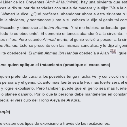
el Lider de los Creyentes (
Amir Al Mu'minin
), hay una sirvienta que es
es le dio su par de sandalias con suela de madera y le dijo: ''Ve a la
 '
Ahmad
le dice: ¿Qué prefieres: abandonar ahora a esta sirvienta o 
e la sirvienta, y sentándose junto a su cabeza le dijo al genio tal c
: 'Escucho y obedezco al
Imám
Ahmad
. Y si me hubiera ordenado que
todo le es obediente'. El demonio entonces abandonó a la sirvienta. I
os niños. Pero cuando
Ahmad
murió, el genio volvió a poseer a la si
ám
Ahmad.
Este se presentó con las mismas sandalias, y le dijo al genio
ni te obedeceré.
El Imám
Ahmad
Ibn Hanbal
obedecía a Allah
, qui
e quien aplique el tratamiento (practique el exorcismo)
quien pretenda curar a los poseídos tenga mucha Fe, y convicción en l
 persona y el genio. Cuanto más fuerte sea la Fe, más fuerte será el 
, y logre expulsarlo. Pero también puede que el genio sea más fuerte
enio planee dañarlo. Por lo que la persona debe mantenerse en constante
pecial el versículo del Trono Aleya de
Al Kursi
.
ruqía
)
 existen dos tipos de exorcismo a través de las recitaciones.