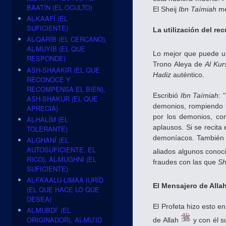
BAATÍN (EL OCULTO)
El Sheij
Ibn Taímiah
me
AL-KAAFÍ (EL
SUFICIENTE)
La utilización del re
AL-QARÍB (EL CERCANO),
AL-MUYÍB (EL QUE
Lo mejor que puede ut
RESPONDE)
Trono Aleya de
Al Kur
ASH-SHAAKIR (EL QUE
Hadiz
auténtico.
RECONOCE Y
RECOMPENSA EL BIEN),
Escribió
Ibn Taímiah
: 
ASH-SHAKUR (EL QUE
demonios, rompiendo l
APRECIA)
por los demonios, com
AL-HALÍM (EL
aplausos. Si se recita
TOLERANTE)
demoníacos. También s
AL-GHANÍ (EL
AUTOSUFICIENTE, EL
aliados algunos conoc
RICO), AL-MUGHNI (EL
fraudes con las que
Sh
SUFICIENTE)
AL-FA’AALU-LIMAA IURÍD
El Mensajero de Alla
(EL QUE HACE LO QUE
DESEA)
El Profeta hizo esto 
AL-MUBDÍ’ (EL
ORIGINADOR), AL-MU’ID
de Allah
y con él s