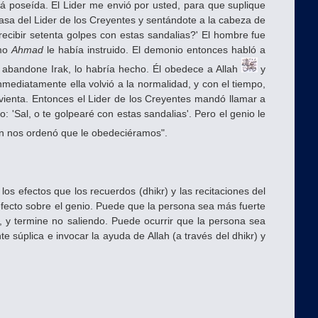
tá poseída. El Lider me envió por usted, para que suplique
 casa del Lider de los Creyentes y sentándote a la cabeza de
recibir setenta golpes con estas sandalias?' El hombre fue
omo
Ahmad
le había instruido. El demonio entonces habló a
 abandone Irak, lo habría hecho. Él obedece a Allah
y
nmediatamente ella volvió a la normalidad, y con el tiempo,
rvienta. Entonces el Lider de los Creyentes mandó llamar a
: 'Sal, o te golpearé con estas sandalias'. Pero el genio le
en nos ordenó que le obedeciéramos".
os efectos que los recuerdos (dhikr) y las recitaciones del
efecto sobre el genio. Puede que la persona sea más fuerte
, y termine no saliendo. Puede ocurrir que la persona sea
 súplica e invocar la ayuda de Allah (a través del dhikr) y