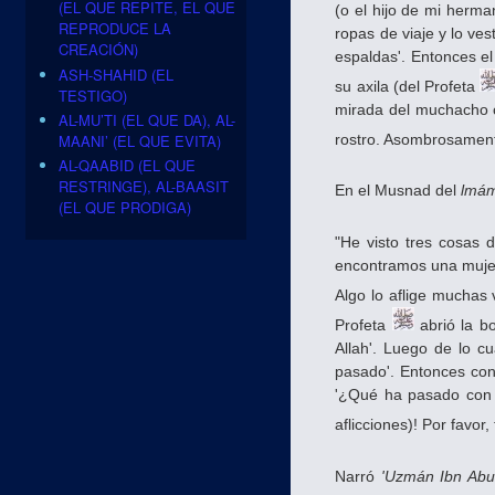
(EL QUE REPITE, EL QUE
(o el hijo de mi herman
REPRODUCE LA
ropas de viaje y lo ve
CREACIÓN)
espaldas'. Entonces e
ASH-SHAHID (EL
su axila (del Profeta
TESTIGO)
mirada del muchacho c
AL-MU’TI (EL QUE DA), AL-
MAANI’ (EL QUE EVITA)
rostro. Asombrosament
AL-QAABID (EL QUE
RESTRINGE), AL-BAASIT
En el Musnad del
lmá
(EL QUE PRODIGA)
"He visto tres cosas 
encontramos una mujer 
Algo lo aflige muchas 
Profeta
abrió la bo
Allah'. Luego de lo c
pasado'. Entonces cont
'¿Qué ha pasado con tu
aflicciones)! Por favor
Narró
'Uzmán Ibn Abu 