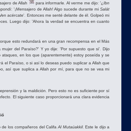
sajero de Allah
para informarle. Al verme me dijo: '¿
Ibn
espondí: '¡Mensajero de Allah! Algo sucede durante mi
Salát
 Ven acércate'. Entonces me senté delante de él. Golpeó mi
eces. Luego dijo: 'Ahora la verdad se encuentra en cuanto
Porque esto redundará en una gran recompensa en el Más
mujer del Paraíso?' Y yo dije: 'Por supuesto que si'. Dijo
ngo ataques, en los que (aparentemente) estoy poseída y se
será el Paraíso, o si así lo deseas puedo suplicar a Allah que
erpo, así que suplica a Allah por mí, para que no se vea mi
eprensión y la maldición. Pero esto no es suficiente por sí
efecto. El siguiente caso proporcionará una clara evidencia
ció
 de los compañeros del Califa
Al Mutaúakkil
. Este le dijo a