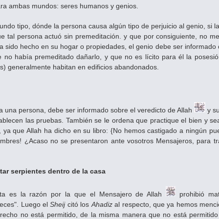
para ambas mundos: seres humanos y genios.
undo tipo, dónde la persona causa algún tipo de perjuicio al genio, si
e tal persona actuó sin premeditación. y que por consiguiente, no m
aya sido hecho en su hogar o propiedades, el genio debe ser informado
 no había premeditado dañarlo, y que no es lícito para él la posesi
os) generalmente habitan en edificios abandonados.
 a una persona, debe ser informado sobre el veredicto de Allah
y s
tablecen las pruebas. También se le ordena que practique el bien y se
, ya que Allah ha dicho en su libro: {No hemos castigado a ningún pue
hombres! ¿Acaso no se presentaron ante vosotros Mensajeros, para tra
tar serpientes dentro de la casa
sta es la razón por la que el Mensajero de Allah
prohibió mat
eces". Luego el
Sheij
citó los
Ahadiz
al respecto, que ya hemos mencio
erecho no está permitido, de la misma manera que no está permitido