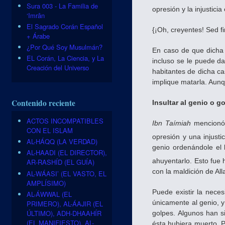
Sura 003 - La Familia de
opresión y la injustici
‘Imrân
El Sagrado Corán Español
{¡Oh, creyentes! Sed f
+ Árabe
¿Por Qué Soy Musulmán?
En caso de que dicha 
EL Corán, La Ciencia, y La
incluso se le puede da
Creación del Universo
habitantes de dicha ca
implique matarla. Aunqu
Contenido reciente
Insultar al genio o g
ACTOS INCOMPATIBLES
Ibn Taímiah
mencionó 
CON EL ISLAM
opresión y una injust
AL-HÁQQ (LA VERDAD)
genio ordenándole el b
AL-HAADI (EL DIRECTOR),
ahuyentarlo. Esto fue 
AR-RASHÍD (EL GUÍA)
con la maldición de All
AL-WÁASI’ (EL VASTO, EL
AMPLÍSIMO)
Puede existir la nece
AL-ÁWWAL (EL
únicamente al genio, y
PRIMERO), AL-ÁAJIR (EL
ÚLTIMO), ADH-DHAAHÍR
golpes. Algunos han s
(EL MANIFIESTO), AL-
ésta hubiera muerto. P