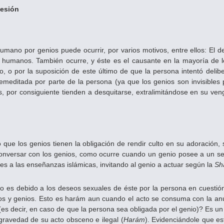
sesión
humano por genios puede ocurrir, por varios motivos, entre ellos: El 
s humanos. También ocurre, y éste es el causante en la mayoría de l
o, o por la suposición de este último de que la persona intentó delib
premeditada por parte de la persona (ya que los genios son invisibles
, por consiguiente tienden a desquitarse, extralimitándose en su v
e los genios tienen la obligación de rendir culto en su adoración, se
 conversar con los genios, como ocurre cuando un genio posee a un s
es a las enseñanzas islámicas, invitando al genio a actuar según la
Sh
io es debido a los deseos sexuales de éste por la persona en cuestión
s y genios. Esto es harám aun cuando el acto se consuma con la an
(es decir, en caso de que la persona sea obligada por el genio)? Es un 
ravedad de su acto obsceno e ilegal (
Harám
). Evidenciándole que es