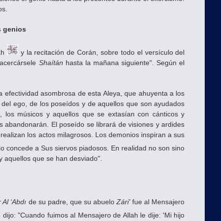
os.
s genios
lah
y la recitación de Corán, sobre todo el versículo del
á acercársele
Shaítán
hasta la mañana siguiente". Según el
 efectividad asombrosa de esta Aleya, que ahuyenta a los
 del ego, de los poseídos y de aquellos que son ayudados
s, los músicos y aquellos que se extasían con cánticos y
os abandonarán. El poseído se librará de visiones y ardides
ealizan los actos milagrosos. Los demonios inspiran a sus
o concede a Sus siervos piadosos. En realidad no son sino
 y aquellos que se han desviado".
r Al ‘Abdı
de su padre, que su abuelo
Zári'
fue al Mensajero
ijo: "Cuando fuimos al Mensajero de Allah le dije: 'Mi hijo