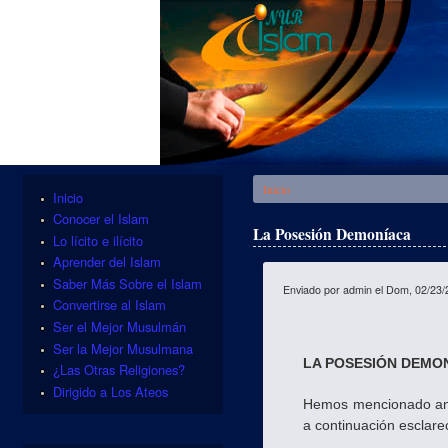
Se encuentra usted aquí
Inicio
Inicio
Conocer el Islam
La Posesión Demoníaca
Lo lícito e ilícito
Aprender del Islam
Saber Más Sobre el Islam
Enviado por
admin
el Dom, 02/23/
Convertirse al Islam
Ser el Mejor Musulmán
Ser la Mejor Musulmana
LA POSESIÓN DEMO
¿Las Otras Religiones?
Dirigido a Los Ateos
Hemos mencionado an
a continuación esclare