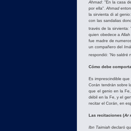
Ahmad
: "En la casa d
por ella".
Ahmad
entonc
la sirvienta di al genio:
con las sandalias dond
través de la sirvienta
quien obedece a Allah 
fue madre de numeros
un compañero del
Im
respondió: 'No saldré 
Cómo debe comportars
Es imprescindible que 
Corán tendrán sobre la
que el genio en la Fe
débil en la Fe, y el g
recitar el Corán, en es
Las recitaciones (
Ar 
Ibn Taimiah
declaró que