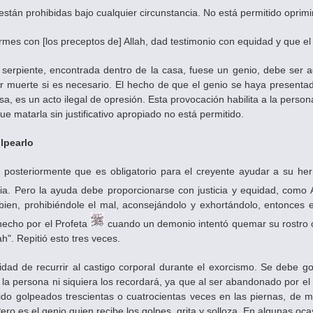
a están prohibidas bajo cualquier circunstancia. No está permitido oprimir
irmes con [los preceptos de] Allah, dad testimonio con equidad y que el
serpiente, encontrada dentro de la casa, fuese un genio, debe ser a
r muerte si es necesario. El hecho de que el genio se haya presentad
sa, es un acto ilegal de opresión. Esta provocación habilita a la pers
e matarla sin justificativo apropiado no está permitido.
olpearlo
posteriormente que es obligatorio para el creyente ayudar a su her
icia. Pero la ayuda debe proporcionarse con justicia y equidad, como 
ien, prohibiéndole el mal, aconsejándolo y exhortándolo, entonces est
hecho por el Profeta
cuando un demonio intentó quemar su rostro con
ah". Repitió esto tres veces.
sidad de recurrir al castigo corporal durante el exorcismo. Se debe
 la persona ni siquiera los recordará, ya que al ser abandonado por e
ido golpeados trescientas o cuatrocientas veces en las piernas, de m
ero es el genio quien recibe los golpes, grita y solloza. En algunas oc