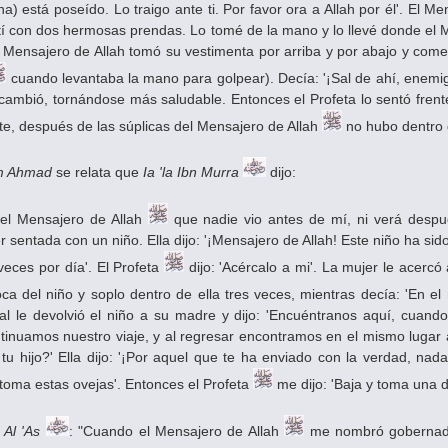
a) está poseído. Lo traigo ante ti. Por favor ora a Allah por él'. El Men
stí con dos hermosas prendas. Lo tomé de la mano y lo llevé donde el Me
l Mensajero de Allah tomó su vestimenta por arriba y por abajo y come
cuando levantaba la mano para golpear). Decía: '¡Sal de ahí, enemigo
ambió, tornándose más saludable. Entonces el Profeta lo sentó frente 
e, después de las súplicas del Mensajero de Allah
no hubo dentro d
m Ahmad
se relata que
Ia 'la Ibn Murra
dijo:
del Mensajero de Allah
que nadie vio antes de mí, ni verá despué
sentada con un niño. Ella dijo: '¡Mensajero de Allah! Este niño ha sido
veces por día'. El Profeta
dijo: 'Acércalo a mi'. La mujer le acercó 
ca del niño y soplo dentro de ella tres veces, mientras decía: 'En e
ual le devolvió el niño a su madre y dijo: 'Encuéntranos aquí, cuan
inuamos nuestro viaje, y al regresar encontramos en el mismo lugar a l
 hijo?' Ella dijo: '¡Por aquel que te ha enviado con la verdad, nada
, toma estas ovejas'. Entonces el Profeta
me dijo: 'Baja y toma una de
Al 'As
: "Cuando el Mensajero de Allah
me nombró goberna