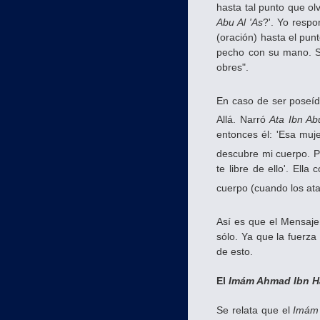
hasta tal punto que ol
Abu Al 'As
?'. Yo respo
(oración) hasta el pun
pecho con su mano. So
obres".
En caso de ser poseído
Allá. Narró
Ata Ibn A
entonces él: 'Esa muje
descubre mi cuerpo. Pí
te libre de ello'. Ell
cuerpo (cuando los ata
Así es que el Mensaje
sólo. Ya que la fuerza
de esto.
El
Imám Ahmad Ibn 
Se relata que el
Imám