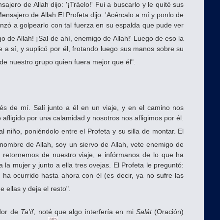
sajero de Allah dijo: '¡Tráelo!' Fui a buscarlo y le quité sus
nsajero de Allah El Profeta dijo: 'Acércalo a mí y ponlo de
nzó a golpearlo con tal fuerza en su espalda que pude ver
 de Allah! ¡Sal de ahí, enemigo de Allah!' Luego de eso la
a sí, y suplicó por él, frotando luego sus manos sobre su
e nuestro grupo quien fuera mejor que él".
s de mí. Salí junto a él en un viaje, y en el camino nos
 afligido por una calamidad y nosotros nos afligimos por él.
al niño, poniéndolo entre el Profeta y su silla de montar. El
l nombre de Allah, soy un siervo de Allah, vete enemigo de
do retornemos de nuestro viaje, e infórmanos de lo que ha
a mujer y junto a ella tres ovejas. El Profeta le preguntó:
 ha ocurrido hasta ahora con él (es decir, ya no sufre las
 ellas y deja el resto".
dor de
Ta'if
, noté que algo interfería en mi
Salát
(Oración)