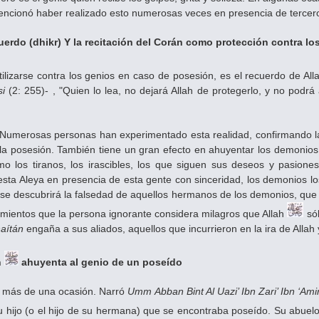
ncionó haber realizado esto numerosas veces en presencia de tercer
cuerdo (dhikr) Y la recitación del Corán como protección contra lo
ilizarse contra los genios en caso de posesión, es el recuerdo de Al
si
(2: 255)- , "Quien lo lea, no dejará Allah de protegerlo, y no podr
"Numerosas personas han experimentado esta realidad, confirmando la
a posesión. También tiene un gran efecto en ahuyentar los demonios
o los tiranos, los irascibles, los que siguen sus deseos y pasione
 esta Aleya en presencia de esta gente con sinceridad, los demonios l
e descubrirá la falsedad de aquellos hermanos de los demonios, que r
imientos que la persona ignorante considera milagros que Allah
sól
aítán
engaña a sus aliados, aquellos que incurrieron en la ira de Allah
h
ahuyenta al genio de un poseído
en más de una ocasión. Narró
Umm Abban Bint Al Uazi’ Ibn
Zari’ Ibn ‘Ami
u hijo (o el hijo de su hermana) que se encontraba poseído. Su abuelo d