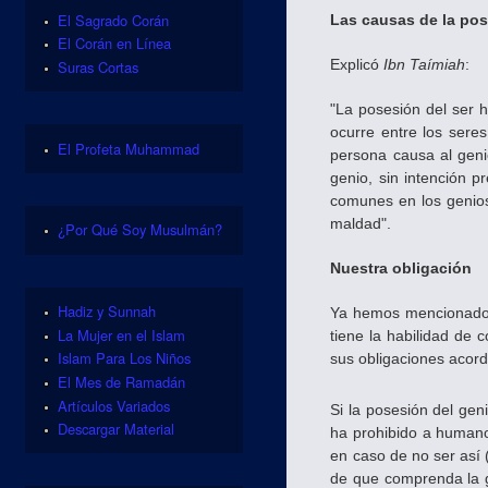
El Sagrado Corán
Las causas de la po
El Corán en Línea
Explicó
Ibn Taímiah
:
Suras Cortas
"La posesión del ser 
ocurre entre los sere
El Profeta Muhammad
persona causa al geni
genio, sin intención 
comunes en los genios
maldad".
¿Por Qué Soy Musulmán?
Nuestra obligación
Hadiz y Sunnah
Ya hemos mencionado qu
La Mujer en el Islam
tiene la habilidad de
Islam Para Los Niños
sus obligaciones acord
El Mes de Ramadán
Artículos Variados
Si la posesión del gen
Descargar Material
ha prohibido a humano
en caso de no ser así 
de que comprenda la g