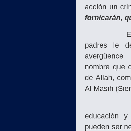
acción un cr
fornicarán, q
El niño ti
padres le 
avergüence 
nombre que de
de Allah, com
Al Masih (Sier
Un niño t
educación y
pueden ser ne