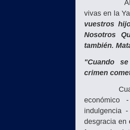
Algunos ár
vivas en la Ya
vuestros hi
Nosotros Qu
también. Mata
"Cuando se p
crimen cometi
Cualquiera 
económico 
indulgencia 
desgracia en e