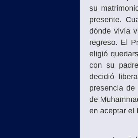
su matrimonio
presente. Cu
dónde vivía v
regreso. El Pr
eligió quedar
con su padre
decidió liber
presencia de 
de Muhammad" 
en aceptar el 
Pero , ¿C