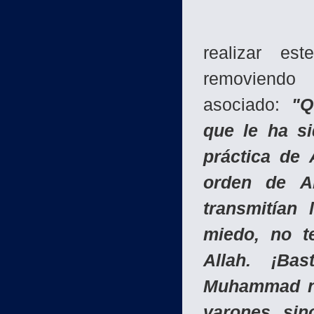
El Corán 
realizar es
removiendo 
asociado:
"Q
que le ha si
práctica de 
orden de Al
transmitían
miedo, no t
Allah. ¡Ba
Muhammad no
varones, sin