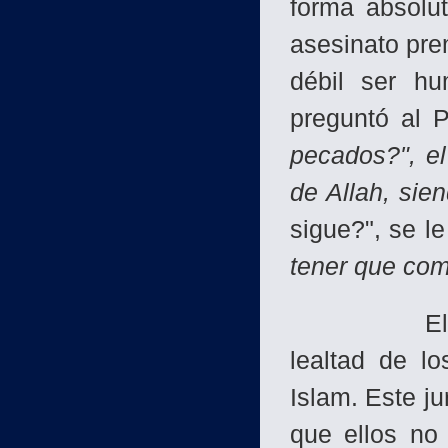
forma absolu
asesinato prem
débil ser h
preguntó al 
pecados?", el 
de Allah, sie
sigue?", se le
tener que comp
El Profeta
lealtad de l
Islam. Este ju
que ellos no