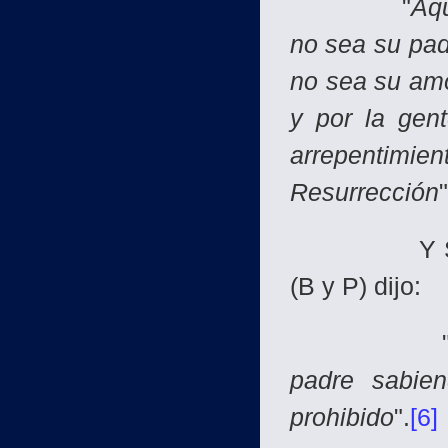
"
Aqu
no sea su pad
no sea su amo
y por la gen
arrepentim
Resurrección
"
Y Sa'id bin
(B y P) dijo:
padre sabie
prohibido
".
[6]