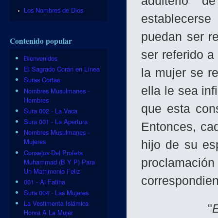
adulterio 
Los Nombres de Dios
establecerse
puedan ser re
Contenido popular
ser referido a
Bienvenidos
El Sagrado Corán en Línea
la mujer se r
Suras Cortas
ella le sea in
Nombres Musulmanes -
Hombres
que esta con
Sura 002 - La Vaca
Sura 001 - La Apertura
Entonces, cad
Nombres Musulmanes -
Mujeres
hijo de su es
Consejos Del Profeta
proclamaci
Muhammad (B Y P) Para
Un Matrimonio Feliz
correspondien
001 - Al Fatiha
Sura 004 - Las Mujeres
La Vestimenta Islámica
"
Honra A La Mujer