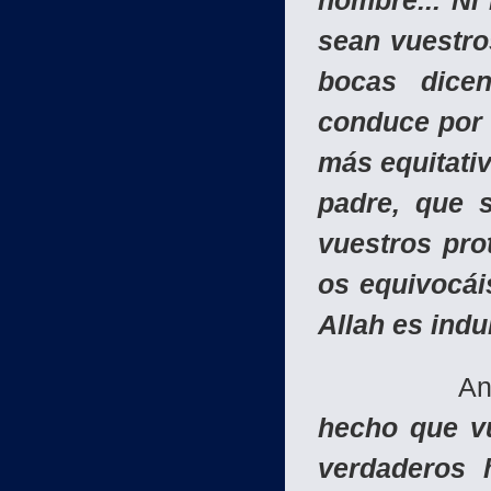
hombre... Ni
sean vuestro
bocas dicen
conduce por 
más equitativ
padre, que 
vuestros prot
os equivocáis
Allah es indu
Analicemo
hecho que vu
verdaderos 