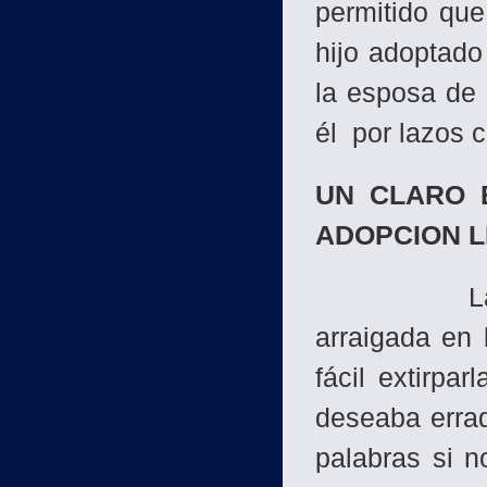
permitido qu
hijo adoptado
la esposa de 
él por lazos 
UN CLARO 
ADOPCION 
La costumb
arraigada en 
fácil extirpa
deseaba errad
palabras si 