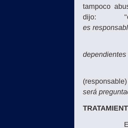
tampoco abus
dijo: "
es responsabl
dependientes
(responsable)
será pregunta
TRATAMIENT
Es obligat