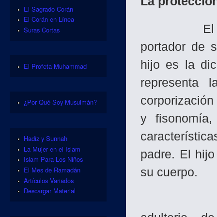
La protección
El Sagrado Corán
El Corán en Línea
El hijo es 
Suras Cortas
portador de s
hijo es la d
El Profeta Muhammad
representa l
corporización
¿Por Qué Soy Musulmán?
y fisonomía
característic
Hadiz y Sunnah
La Mujer en el Islam
padre. El hij
Islam Para Los Niños
El Mes de Ramadán
su cuerpo.
Artículos Variados
Descargar Material
Allah orde