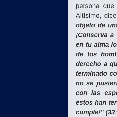
persona que 
Altísimo, di
objeto de un
¡Conserva a 
en tu alma lo
de los homb
derecho a qu
terminado co
no se pusier
con las esp
éstos han ter
cumple!" (33: