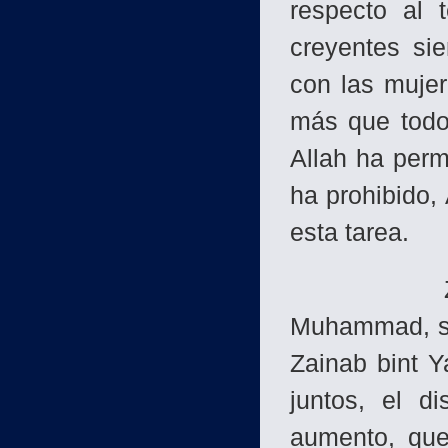
respecto al 
creyentes si
con las mujer
más que todo
Allah ha perm
ha prohibido, 
esta tarea.
Zaid bin H
Muhammad, se
Zainab bint Y
juntos, el d
aumento, que