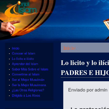
Se encuentra usted aquí
Inicio
Inicio
Conocer el Islam
Lo lícito e ilícito
Lo licito y lo ilí
Aprender del Islam
Saber Más Sobre el Islam
PADRES E HIJO
Convertirse al Islam
Ser el Mejor Musulmán
Ser la Mejor Musulmana
Enviado por
admin
¿Las Otras Religiones?
Dirigido a Los Ateos