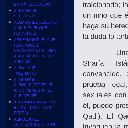
traicionado; l
BAATÍN (EL OCULTO)
AL-KAAFÍ (EL
un niño que 
SUFICIENTE)
AL-QARÍB (EL CERCANO),
haga su hered
AL-MUYÍB (EL QUE
RESPONDE)
la duda lo tor
ASH-SHAAKIR (EL QUE
RECONOCE Y
RECOMPENSA EL BIEN),
Una solució
ASH-SHAKUR (EL QUE
APRECIA)
Sharía Isl
AL-HALÍM (EL
convencido, 
TOLERANTE)
AL-GHANÍ (EL
prueba legal
AUTOSUFICIENTE, EL
RICO), AL-MUGHNI (EL
sexuales con
SUFICIENTE)
AL-FA’AALU-LIMAA IURÍD
él, puede pre
(EL QUE HACE LO QUE
DESEA)
Qadi). El Qa
AL-MUBDÍ’ (EL
ORIGINADOR), AL-MU’ID
invoquen la m