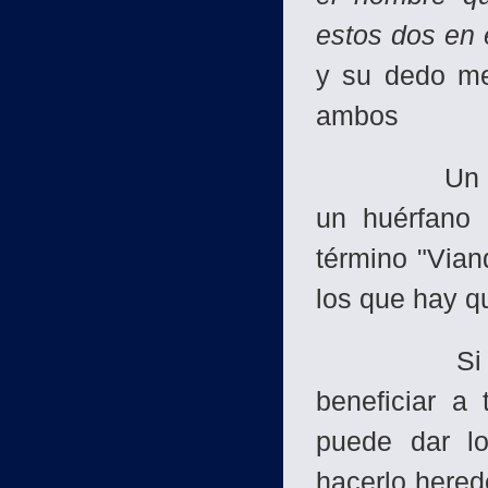
estos dos en 
y su dedo me
ambos
Un niño per
un huérfano 
término "Viand
los que hay qu
Si un homb
beneficiar a 
puede dar l
hacerlo hered