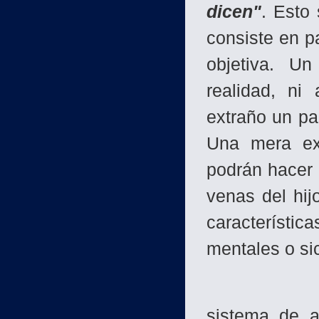
dicen"
. Esto
consiste en p
objetiva. U
realidad, ni
extraño un pa
Una mera exp
podrán hacer 
venas del hij
característi
mentales o si
El Islam a
sistema de a