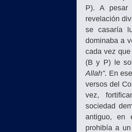
P). A pesar 
revelación div
se casaría l
dominaba a ve
cada vez que 
(B y P) le sol
Allah".
En ese 
versos del Co
vez, fortifi
sociedad dem
antiguo, en 
prohibía a u