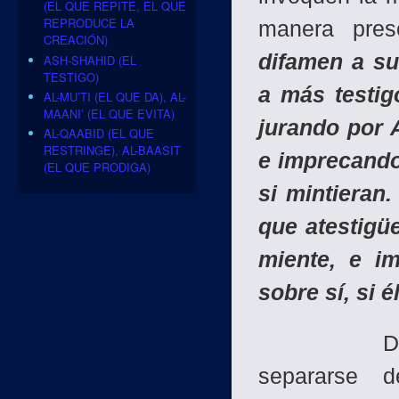
(EL QUE REPITE, EL QUE
REPRODUCE LA
manera pres
CREACIÓN)
difamen a su
ASH-SHAHID (EL
TESTIGO)
a más testig
AL-MU’TI (EL QUE DA), AL-
MAANI’ (EL QUE EVITA)
jurando por 
AL-QAABID (EL QUE
RESTRINGE), AL-BAASIT
e imprecando
(EL QUE PRODIGA)
si mintieran.
que atestigü
miente, e im
sobre sí, si é
Después d
separarse d