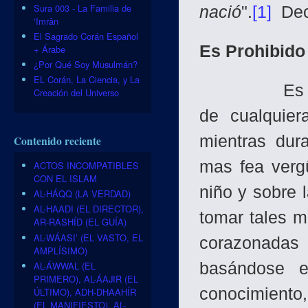
Sura 003 - La Familia de
nació
".
[1]
Decl
‘Imrân
El Sagrado Corán Español
Es Prohibido
+ Árabe
¿Por Qué Soy Musulmán?
EL Corán, La Ciencia, y La
Es ilícito 
Creación del Universo
de cualquie
mientras dura
Contenido reciente
mas fea verg
ACTOS INCOMPATIBLES
CON EL ISLAM
niño y sobre 
AL-HÁQQ (LA VERDAD)
AL-HAADI (EL DIRECTOR),
tomar tales 
AR-RASHÍD (EL GUÍA)
AL-WÁASI’ (EL VASTO, EL
corazonadas 
AMPLÍSIMO)
AL-ÁWWAL (EL
basándose e
PRIMERO), AL-ÁAJIR (EL
conocimiento,
ÚLTIMO), ADH-DHAAHÍR
(EL MANIFIESTO), AL-