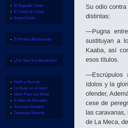
El Sagrado Corán
Su odio contra
El Corán en Línea
distintas:
Suras Cortas
—Pugna entre 
El Profeta Muhammad
sustituyan a l
Kaaba, así co
esos títulos.
¿Por Qué Soy Musulmán?
—Escrúpulos r
Hadiz y Sunnah
ídolos y la glo
La Mujer en el Islam
ofender, Además
Islam Para Los Niños
El Mes de Ramadán
cese de peregr
Artículos Variados
las caravanas, 
Descargar Material
de La Meca, de 