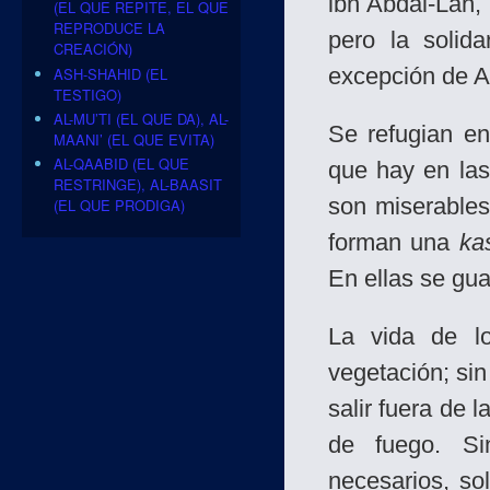
ibn Abdal-Lah
(EL QUE REPITE, EL QUE
REPRODUCE LA
pero la solida
CREACIÓN)
excepción de A
ASH-SHAHID (EL
TESTIGO)
AL-MU’TI (EL QUE DA), AL-
Se refugian e
MAANI’ (EL QUE EVITA)
AL-QAABID (EL QUE
que hay en la
RESTRINGE), AL-BAASIT
son miserables
(EL QUE PRODIGA)
forman una
ka
En ellas se guar
La vida de l
vegetación; sin
salir fuera de 
de fuego. Si
necesarios, so