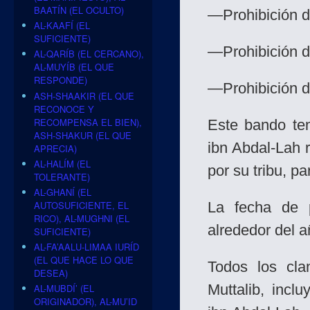
BAATÍN (EL OCULTO)
—Prohibición de
AL-KAAFÍ (EL
SUFICIENTE)
—Prohibición d
AL-QARÍB (EL CERCANO),
AL-MUYÍB (EL QUE
RESPONDE)
—Prohibición de
ASH-SHAAKIR (EL QUE
RECONOCE Y
RECOMPENSA EL BIEN),
Este bando te
ASH-SHAKUR (EL QUE
ibn Abdal-Lah 
APRECIA)
AL-HALÍM (EL
por su tribu, pa
TOLERANTE)
AL-GHANÍ (EL
AUTOSUFICIENTE, EL
La fecha de 
RICO), AL-MUGHNI (EL
alrededor del a
SUFICIENTE)
AL-FA’AALU-LIMAA IURÍD
(EL QUE HACE LO QUE
Todos los cl
DESEA)
Muttalib, inc
AL-MUBDÍ’ (EL
ORIGINADOR), AL-MU’ID