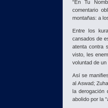
"En Tu Nombr
comentario ob
montañas: a lo
Entre los kur
cansados de es
atenta contra 
visto, les ene
voluntad de un 
Así se manifie
al Aswad; Zuha
la derogación 
abolido por la 