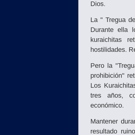
Dios.
La " Tregua de
Durante ella
kuraichitas r
hostilidades. R
Pero la "Tregu
prohibición" r
Los Kuraichita
tres años, c
económico.
Mantener dura
resultado rui