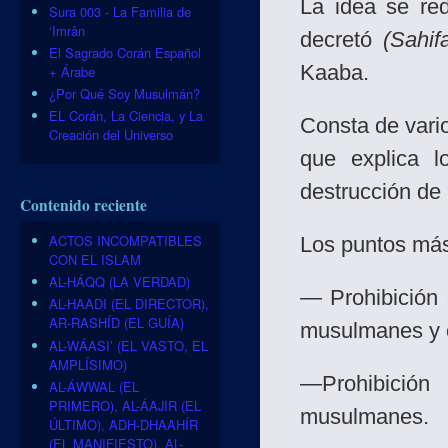
La idea se re
Sura 003 - La Familia de
‘Imrân
decretó
(Sahif
El Sagrado Corán Español
Kaaba.
+ Árabe
¿Por Qué Soy Musulmán?
EL Corán, La Ciencia, y La
Consta de vario
Creación del Universo
que explica 
destrucción de 
Contenido reciente
ACTOS INCOMPATIBLES
Los puntos más
CON EL ISLAM
AL-HÁQQ (LA VERDAD)
— Prohibición 
AL-HAADI (EL DIRECTOR),
AR-RASHÍD (EL GUÍA)
musulmanes y c
AL-WÁASI’ (EL VASTO, EL
AMPLÍSIMO)
—Prohibició
AL-ÁWWAL (EL
PRIMERO), AL-ÁAJIR (EL
musulmanes.
ÚLTIMO), ADH-DHAAHÍR
(EL MANIFIESTO), AL-