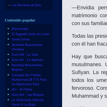
Los Nombres de Dios
—Envidia per
matrimonio co
Contenido popular
con sus familia
Bienvenidos
El Sagrado Corán en Línea
Todas las pres
Suras Cortas
con él han frac
Nombres Musulmanes -
Hombres
Sura 002 - La Vaca
Hay que busca
Sura 001 - La Apertura
musulmanes. U
Nombres Musulmanes -
Mujeres
Sufiyan. La re
Consejos Del Profeta
Muhammad (B Y P) Para
todos los ume
Un Matrimonio Feliz
fervoroso. Con
001 - Al Fatiha
Sura 004 - Las Mujeres
Muhammad y su
La Vestimenta Islámica
Honra A La Mujer