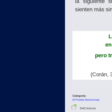
la siguiente 
sienten más sim
L
en
pero t
(Corán, 
Categoria:
El Profeta Muhammad
3442 lecturas