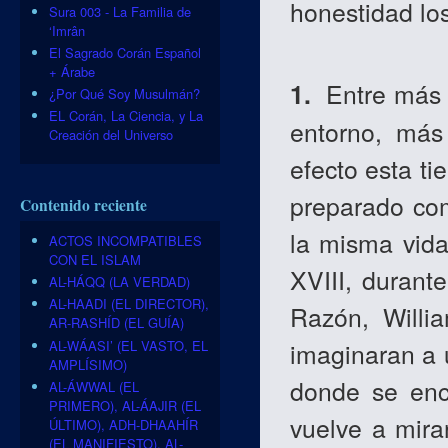
honestidad los
Sura 003 - La Familia de
‘Imrân
El Sagrado Corán Español
+ Árabe
1.
Entre más 
¿Por Qué Soy Musulmán?
EL Corán, La Ciencia, y La
entorno, más
Creación del Universo
efecto esta ti
preparado com
Contenido reciente
la misma vid
ACTOS INCOMPATIBLES
CON EL ISLAM
XVIII, durant
AL-HÁQQ (LA VERDAD)
AL-HAADI (EL DIRECTOR),
Razón, Willi
AR-RASHÍD (EL GUÍA)
AL-WÁASI’ (EL VASTO, EL
imaginaran a 
AMPLÍSIMO)
donde se encu
AL-ÁWWAL (EL
PRIMERO), AL-ÁAJIR (EL
vuelve a mira
ÚLTIMO), ADH-DHAAHÍR
(EL MANIFIESTO), AL-