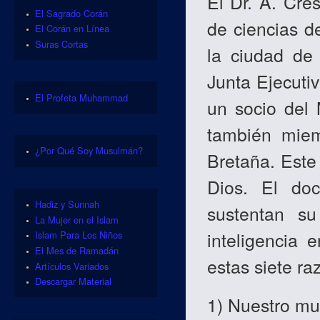
El Dr. A. Cre
El Sagrado Corán
de ciencias d
El Corán en Línea
Suras Cortas
la ciudad de
Junta Ejecutiv
El Profeta Muhammad
un socio del 
también miemb
¿Por Qué Soy Musulmán?
Bretaña. Este 
Dios. El doc
Hadiz y Sunnah
sustentan s
La Mujer en el Islam
inteligencia 
Islam Para Los Niños
El Mes de Ramadán
estas siete ra
Artículos Variados
Descargar Material
1) Nuestro mu