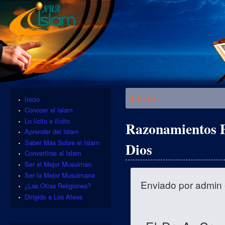
Se encuentra usted aquí
Inicio
Inicio
Conocer el Islam
Lo lícito e ilícito
Razonamientos P
Aprender del Islam
Saber Más Sobre el Islam
Dios
Convertirse al Islam
Ser el Mejor Musulmán
Ser la Mejor Musulmana
Enviado por
admin
¿Las Otras Religiones?
Dirigido a Los Ateos