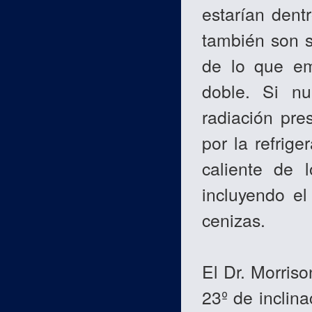
estarían dent
también son s
de lo que em
doble. Si nu
radiación pre
por la refrige
caliente de 
incluyendo e
cenizas.
El Dr. Morriso
23º de inclina