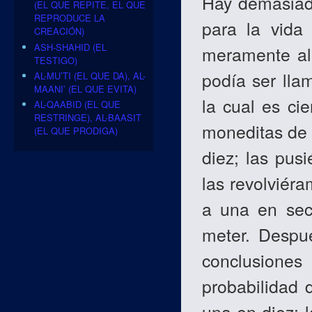
Hay demasiad
(EL QUE REPITE, EL QUE
REPRODUCE LA
para la vida 
CREACIÓN)
ASH-SHAHID (EL
meramente al 
TESTIGO)
podía ser lla
AL-MU’TI (EL QUE DA), AL-
MAANI’ (EL QUE EVITA)
la cual es ci
AL-QAABID (EL QUE
RESTRINGE), AL-BAASIT
moneditas de 
(EL QUE PRODIGA)
diez; las pusi
las revolviér
a una en secu
meter. Despué
conclusiones
probabilidad 
una en diez; l