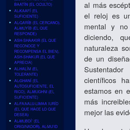
al más escépt
BAATÍN (EL OCULTO)
AL-KAAFÍ (EL
el reloj es 
SUFICIENTE)
AL-QARÍB (EL CERCANO),
mental y no 
AL-MUYÍB (EL QUE
RESPONDE)
diciendo, q
ASH-SHAAKIR (EL QUE
naturaleza so
RECONOCE Y
RECOMPENSA EL BIEN),
de un diseña
ASH-SHAKUR (EL QUE
APRECIA)
Sustentador
AL-HALÍM (EL
TOLERANTE)
científicos 
AL-GHANÍ (EL
AUTOSUFICIENTE, EL
estamos en e
RICO), AL-MUGHNI (EL
SUFICIENTE)
más increible
AL-FA’AALU-LIMAA IURÍD
(EL QUE HACE LO QUE
mejor las evid
DESEA)
AL-MUBDÍ’ (EL
ORIGINADOR), AL-MU’ID