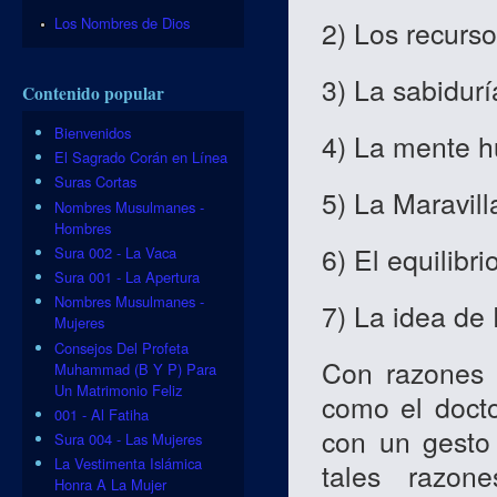
Los Nombres de Dios
2) Los recurso
3) La sabidurí
Contenido popular
Bienvenidos
4) La mente 
El Sagrado Corán en Línea
Suras Cortas
5) La Maravill
Nombres Musulmanes -
Hombres
6) El equilibr
Sura 002 - La Vaca
Sura 001 - La Apertura
Nombres Musulmanes -
7) La idea de
Mujeres
Consejos Del Profeta
Con razones 
Muhammad (B Y P) Para
Un Matrimonio Feliz
como el doct
001 - Al Fatiha
con un gesto
Sura 004 - Las Mujeres
La Vestimenta Islámica
tales razon
Honra A La Mujer