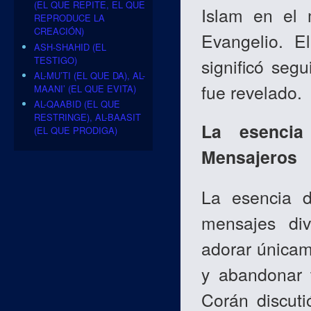
(EL QUE REPITE, EL QUE
Islam en el 
REPRODUCE LA
CREACIÓN)
Evangelio. 
ASH-SHAHID (EL
TESTIGO)
significó seg
AL-MU’TI (EL QUE DA), AL-
fue revelado.
MAANI’ (EL QUE EVITA)
AL-QAABID (EL QUE
RESTRINGE), AL-BAASIT
La esencia
(EL QUE PRODIGA)
Mensajeros
La esencia d
mensajes div
adorar únicam
y abandonar 
Corán discut