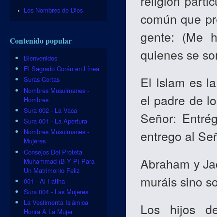
religión parti
Los Nombres de Dios
común que pre
gente: (Me 
Contenido popular
quienes se so
Bienvenidos
El Sagrado Corán en Línea
El Islam es la
Suras Cortas
Nombres Musulmanes -
el padre de l
Hombres
Sura 002 - La Vaca
Señor: Entrég
Sura 001 - La Apertura
Nombres Musulmanes -
entrego al Señ
Mujeres
Consejos Del Profeta
Abraham y Jac
Muhammad (B Y P) Para
Un Matrimonio Feliz
muráis sino so
001 - Al Fatiha
Sura 004 - Las Mujeres
La Vestimenta Islámica
Los hijos d
Honra A La Mujer