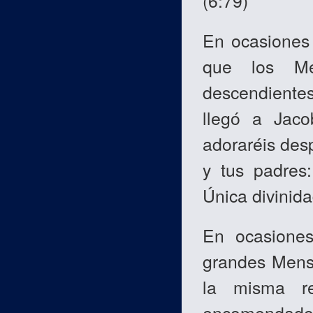
(6:79)
En ocasiones 
que los Me
descendientes
llegó a Jaco
adoraréis des
y tus padres
Única divinida
En ocasiones
grandes Mensa
la misma re
encomendado 