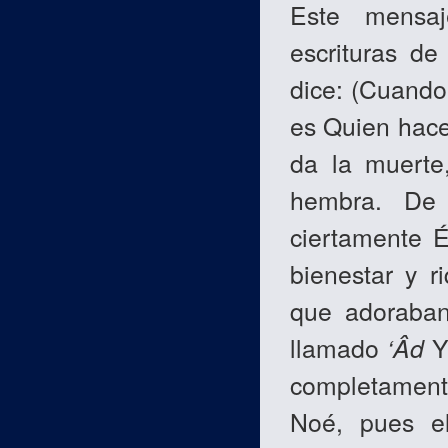
Este mensa
escrituras d
dice: (Cuando
es Quien hace 
da la muerte
hembra. De
ciertamente É
bienestar y r
que adoraban
llamado
‘Âd
Y
completamente
Noé, pues el