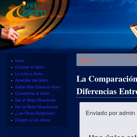
Se encuentra usted aquí
Inicio
Inicio
Conocer el Islam
Lo lícito e ilícito
La Comparación 
Aprender del Islam
Saber Más Sobre el Islam
Diferencias Entr
Convertirse al Islam
Ser el Mejor Musulmán
Ser la Mejor Musulmana
Enviado por
admin
¿Las Otras Religiones?
Dirigido a Los Ateos