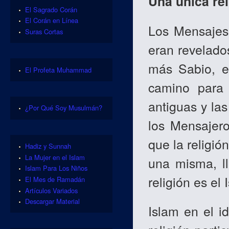
Una única rel
El Sagrado Corán
El Corán en Línea
Los Mensajes 
Suras Cortas
eran revelado
más Sabio, e
El Profeta Muhammad
camino para 
antiguas y la
¿Por Qué Soy Musulmán?
los Mensajer
que la religi
Hadiz y Sunnah
La Mujer en el Islam
una misma, ll
Islam Para Los Niños
religión es el 
El Mes de Ramadán
Artículos Variados
Descargar Material
Islam en el i