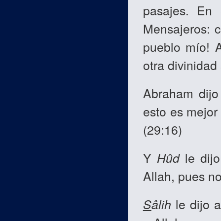
pasajes. En 
Mensajeros: c
pueblo mío! A
otra divinidad 
Abraham dijo 
esto es mejor 
(29:16)
Y
Hûd
le dij
Allah, pues no
S
âlih
le dijo 