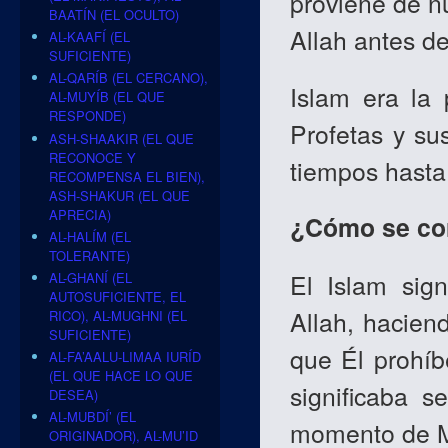
proviene de n
BAATÍN (EL OCULTO)
Allah antes de
AL-KAAFÍ (EL
SUFICIENTE)
AL-QARÍB (EL CERCANO),
Islam era la
AL-MUYÍB (EL QUE
RESPONDE)
Profetas y su
ASH-SHAAKIR (EL QUE
RECONOCE Y
tiempos hast
RECOMPENSA EL BIEN),
ASH-SHAKUR (EL QUE
APRECIA)
¿Cómo se cor
AL-HALÍM (EL
TOLERANTE)
El Islam sign
AL-GHANÍ (EL
AUTOSUFICIENTE, EL
Allah, hacien
RICO), AL-MUGHNI (EL
SUFICIENTE)
que Él prohíb
AL-FA’AALU-LIMAA IURÍD
(EL QUE HACE LO QUE
significaba 
DESEA)
AL-MUBDÍ’ (EL
momento de Mo
ORIGINADOR), AL-MU’ID