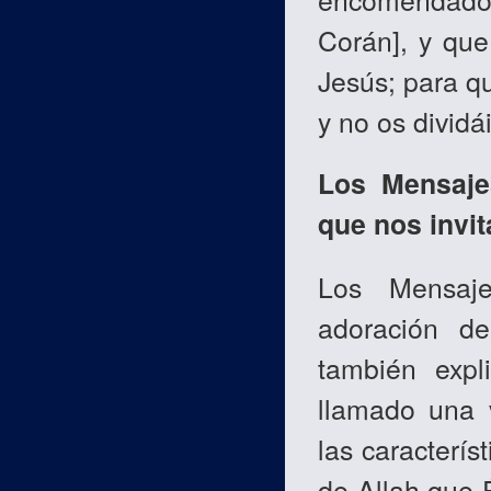
Corán], y qu
Jesús; para qu
y no os dividái
Los Mensajes
que nos invi
Los Mensaje
adoración d
también expl
llamado una 
las caracterís
de Allah que 