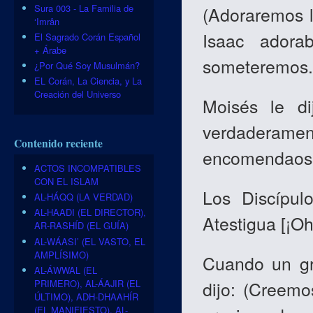
Sura 003 - La Familia de
(Adoraremos l
‘Imrân
Isaac adora
El Sagrado Corán Español
+ Árabe
someteremos.)
¿Por Qué Soy Musulmán?
EL Corán, La Ciencia, y La
Creación del Universo
Moisés le di
verdaderam
Contenido reciente
encomendaos a
ACTOS INCOMPATIBLES
CON EL ISLAM
Los Discípul
AL-HÁQQ (LA VERDAD)
AL-HAADI (EL DIRECTOR),
Atestigua [¡Oh
AR-RASHÍD (EL GUÍA)
AL-WÁASI’ (EL VASTO, EL
AMPLÍSIMO)
Cuando un gr
AL-ÁWWAL (EL
PRIMERO), AL-ÁAJIR (EL
dijo: (Creemo
ÚLTIMO), ADH-DHAAHÍR
(EL MANIFIESTO), AL-