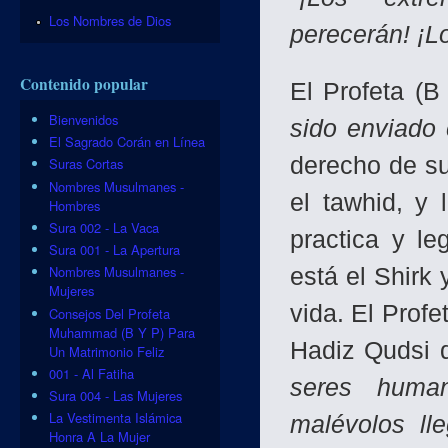
Los Nombres de Dios
perecerán! ¡L
Contenido popular
El Profeta (B
Bienvenidos
sido enviado 
El Sagrado Corán en Línea
derecho de su
Suras Cortas
Nombres Musulmanes -
el tawhid, y 
Hombres
Sura 002 - La Vaca
practica y le
Sura 001 - La Apertura
Nombres Musulmanes -
está el Shirk 
Mujeres
vida. El Prof
Consejos Del Profeta
Muhammad (B Y P) Para
Hadiz Qudsi 
Un Matrimonio Feliz
001 - Al Fatiha
seres human
Sura 004 - Las Mujeres
La Vestimenta Islámica
malévolos ll
Honra A La Mujer