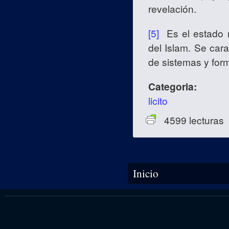
revelación.
[5]
Es el estado m
del Islam. Se cara
de sistemas y form
Categoria:
licito
4599 lecturas
Se encuentra usted aquí
Inicio