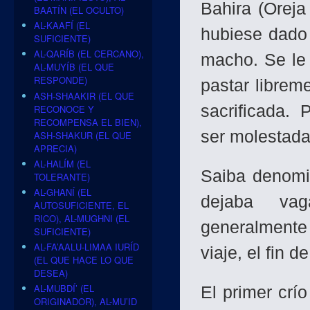
Bahira (Oreja
BAATÍN (EL OCULTO)
AL-KAAFÍ (EL
hubiese dado 
SUFICIENTE)
AL-QARÍB (EL CERCANO),
macho. Se le 
AL-MUYÍB (EL QUE
RESPONDE)
pastar librem
ASH-SHAAKIR (EL QUE
sacrificada. 
RECONOCE Y
RECOMPENSA EL BIEN),
ser molestada
ASH-SHAKUR (EL QUE
APRECIA)
AL-HALÍM (EL
Saiba denomi
TOLERANTE)
AL-GHANÍ (EL
dejaba vag
AUTOSUFICIENTE, EL
RICO), AL-MUGHNI (EL
generalmente 
SUFICIENTE)
AL-FA’AALU-LIMAA IURÍD
viaje, el fin 
(EL QUE HACE LO QUE
DESEA)
AL-MUBDÍ’ (EL
El primer crí
ORIGINADOR), AL-MU’ID