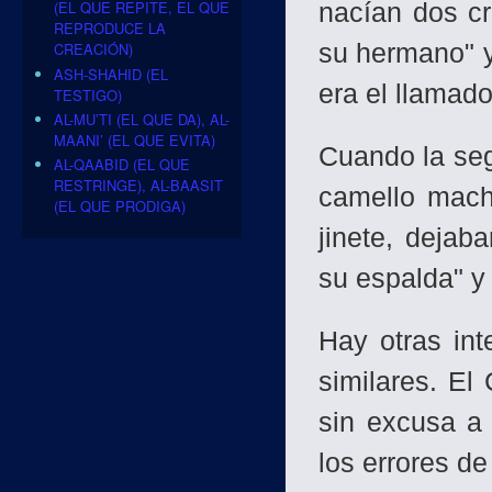
(EL QUE REPITE, EL QUE
nacían dos c
REPRODUCE LA
su hermano" y
CREACIÓN)
ASH-SHAHID (EL
era el llamado
TESTIGO)
AL-MU’TI (EL QUE DA), AL-
MAANI’ (EL QUE EVITA)
Cuando la se
AL-QAABID (EL QUE
RESTRINGE), AL-BAASIT
camello mach
(EL QUE PRODIGA)
jinete, dejaba
su espalda" y
Hay otras int
similares. El
sin excusa a 
los errores de