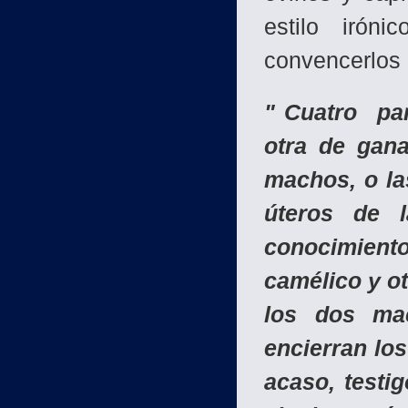
estilo iróni
convencerlos 
" Cuatro par
otra de gana
machos, o la
úteros de 
conocimient
camélico y ot
los dos ma
encierran lo
acaso, testi