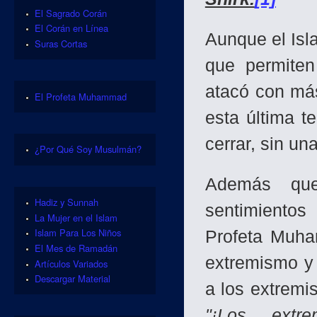
El Sagrado Corán
El Corán en Línea
Aunque el Isla
Suras Cortas
que permiten
atacó con más
El Profeta Muhammad
esta última t
cerrar, sin un
¿Por Qué Soy Musulmán?
Además que
Hadiz y Sunnah
sentimientos
La Mujer en el Islam
Islam Para Los Niños
Profeta Muha
El Mes de Ramadán
extremismo y 
Artículos Variados
Descargar Material
a los extremi
"¡Los extre