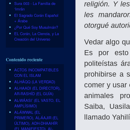
religión. Y l
Sura 003 - La Familia de
‘Imrân
les mandaro
El Sagrado Corán Español
+ Árabe
otorgué autor
¿Por Qué Soy Musulmán?
EL Corán, La Ciencia, y La
Creación del Universo
Vedar algo qu
Es por esto
Contenido reciente
politeístas á
ACTOS INCOMPATIBLES
prohibirse a 
CON EL ISLAM
AL-HÁQQ (LA VERDAD)
comer y usar 
AL-HAADI (EL DIRECTOR),
AR-RASHÍD (EL GUÍA)
animales pro
AL-WÁASI’ (EL VASTO, EL
Saiba, Uasil
AMPLÍSIMO)
AL-ÁWWAL (EL
llamado Yahil
PRIMERO), AL-ÁAJIR (EL
ÚLTIMO), ADH-DHAAHÍR
(EL MANIFIESTO), AL-