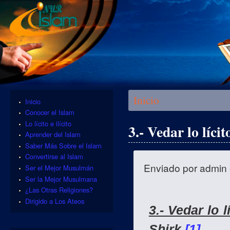
Se encuentra usted aquí
Inicio
Inicio
Conocer el Islam
Lo lícito e ilícito
3.- Vedar lo lícit
Aprender del Islam
Saber Más Sobre el Islam
Convertirse al Islam
Enviado por
admin
Ser el Mejor Musulmán
Ser la Mejor Musulmana
¿Las Otras Religiones?
Dirigido a Los Ateos
3.- Vedar lo l
Shirk.
[1]