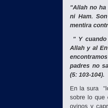
"Allah no ha 
ni Ham. Son 
mentira contr
" Y cuando s
Allah y al E
encontramos
padres no sa
(5: 103-104).
En la sura "l
sobre lo que
ovinos y capr