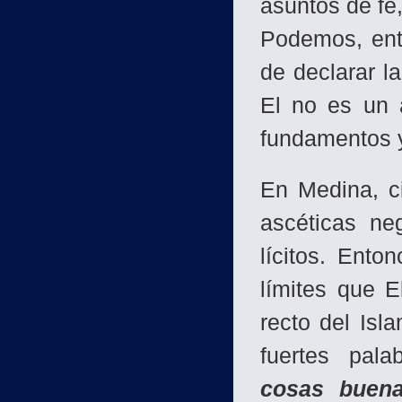
asuntos de fe,
Podemos, ento
de declarar l
El no es un 
fundamentos y
En Medina, c
ascéticas ne
lícitos. Ento
límites que E
recto del Isl
fuertes pal
cosas buena