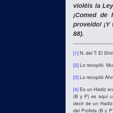
violéis la Le
¡Comed de l
proveído! ¡Y 
88).
[1]
N. del T: El Shi
[2]
Lo recopiló Mu
[3]
Lo recopiló Ah
[4]
Es un Hadiz en e
(B y P) es aquí 
decir de un Hadiz
del Profeta (B y P