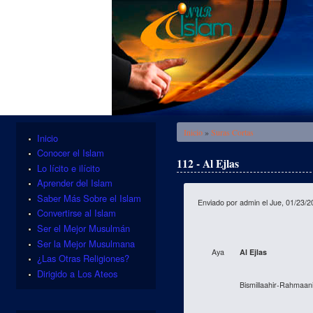
Se encuentra usted aquí
Inicio
»
Suras Cortas
Inicio
Conocer el Islam
112 - Al Ejlas
Lo lícito e ilícito
Aprender del Islam
Saber Más Sobre el Islam
Enviado por
admin
el Jue, 01/23/2
Convertirse al Islam
Ser el Mejor Musulmán
Ser la Mejor Musulmana
Aya
Al Ejlas
¿Las Otras Religiones?
Dirigido a Los Ateos
Bismillaahir-Rahmaan