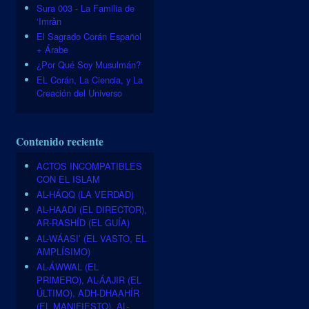
Sura 003 - La Familia de
‘Imrân
El Sagrado Corán Español
+ Árabe
¿Por Qué Soy Musulmán?
EL Corán, La Ciencia, y La
Creación del Universo
Contenido reciente
ACTOS INCOMPATIBLES
CON EL ISLAM
AL-HÁQQ (LA VERDAD)
AL-HAADI (EL DIRECTOR),
AR-RASHÍD (EL GUÍA)
AL-WÁASI’ (EL VASTO, EL
AMPLÍSIMO)
AL-ÁWWAL (EL
PRIMERO), AL-ÁAJIR (EL
ÚLTIMO), ADH-DHAAHÍR
(EL MANIFIESTO), AL-