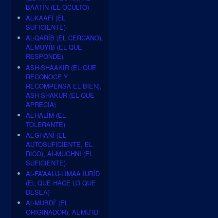
BAATÍN (EL OCULTO)
AL-KAAFÍ (EL
SUFICIENTE)
AL-QARÍB (EL CERCANO),
AL-MUYÍB (EL QUE
RESPONDE)
ASH-SHAAKIR (EL QUE
RECONOCE Y
RECOMPENSA EL BIEN),
ASH-SHAKUR (EL QUE
APRECIA)
AL-HALÍM (EL
TOLERANTE)
AL-GHANÍ (EL
AUTOSUFICIENTE, EL
RICO), AL-MUGHNI (EL
SUFICIENTE)
AL-FA’AALU-LIMAA IURÍD
(EL QUE HACE LO QUE
DESEA)
AL-MUBDÍ’ (EL
ORIGINADOR), AL-MU’ID