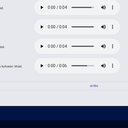
ad.
lad.
u kufuwan 'ahad.
arriba