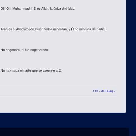
Di [¡Oh, Muhammad!]: Él es Allah, la única divinidad.
Allah es el Absoluto [de Quien todos necesitan, y Él no necesita de nadie].
No engendró, ni fue engendrado.
No hay nada ni nadie que se asemeje a Él.
113 - Al Falaq ›