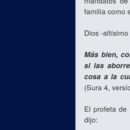
mandatos de 
familia como e
Dios -altísimo
Más bien, co
si las aborr
cosa a la cu
(Sura 4, versí
El profeta de
dijo: