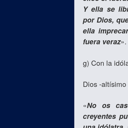
Y ella se li
por Dios, que
ella impreca
fuera veraz
».
g) Con la idóla
Dios -altísimo
«
No os casé
creyentes pu
una idólatra,