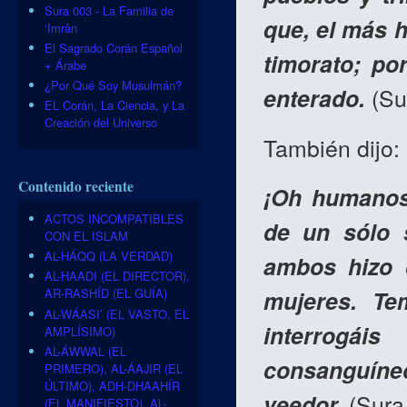
Sura 003 - La Familia de
que, el más 
‘Imrân
El Sagrado Corán Español
timorato; po
+ Árabe
¿Por Qué Soy Musulmán?
enterado.
(Sur
EL Corán, La Ciencia, y La
Creación del Universo
También dijo:
Contenido reciente
¡Oh humanos
ACTOS INCOMPATIBLES
de un sólo 
CON EL ISLAM
AL-HÁQQ (LA VERDAD)
ambos hizo 
AL-HAADI (EL DIRECTOR),
mujeres. Te
AR-RASHÍD (EL GUÍA)
AL-WÁASI’ (EL VASTO, EL
interrogá
AMPLÍSIMO)
AL-ÁWWAL (EL
consanguín
PRIMERO), AL-ÁAJIR (EL
ÚLTIMO), ADH-DHAAHÍR
veedor.
(Sura 
(EL MANIFIESTO), AL-