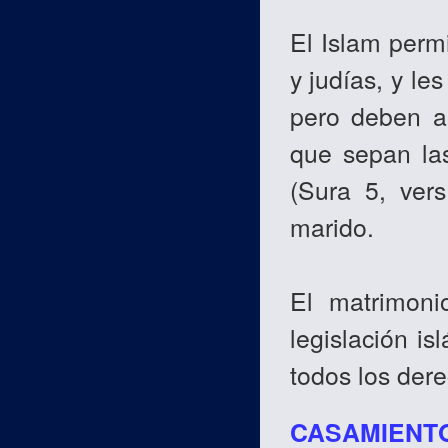
El Islam perm
y judías, y le
pero deben al
que sepan las
(Sura 5, vers
marido.
El matrimoni
legislación is
todos los der
CASAMIENT