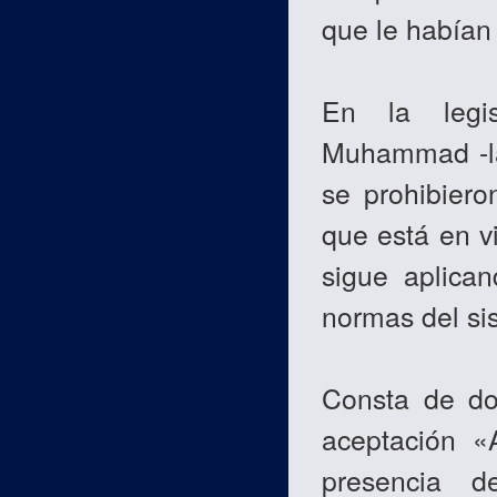
que le habían
En la legis
Muhammad -la 
se prohibiero
que está en v
sigue aplica
normas del si
Consta de dos
aceptación «
presencia d