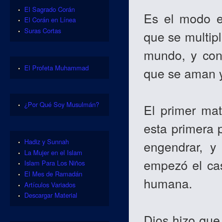
El Sagrado Corán
Es el modo e
El Corán en Línea
Suras Cortas
que se multipl
mundo, y cons
El Profeta Muhammad
que se aman y
¿Por Qué Soy Musulmán?
El primer mat
esta primera p
Hadiz y Sunnah
engendrar, y
La Mujer en el Islam
empezó el cas
Islam Para Los Niños
El Mes de Ramadán
humana.
Artículos Variados
Descargar Material
Dios hizo que