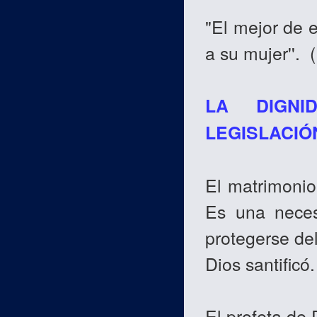
"El mejor de e
a su mujer''. 
LA DIGNI
LEGISLACIÓ
El matrimoni
Es una neces
protegerse del
Dios santificó.
El profeta de 