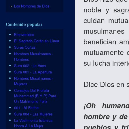
Los Nombres de Dios
noble y sagr
cuidan mutua
Contenido popular
musulmanes 
Bienvenidos
benefician am
El Sagrado Corán en Línea
Suras Cortas
mutuamente el
Nombres Musulmanes -
Hombres
su lucha interi
Sura 002 - La Vaca
Sura 001 - La Apertura
Nombres Musulmanes -
Dice Dios en 
Mujeres
Consejos Del Profeta
Muhammad (B Y P) Para
Un Matrimonio Feliz
¡Oh humano
001 - Al Fatiha
hombre y de
Sura 004 - Las Mujeres
La Vestimenta Islámica
pueblos y tr
Honra A La Mujer