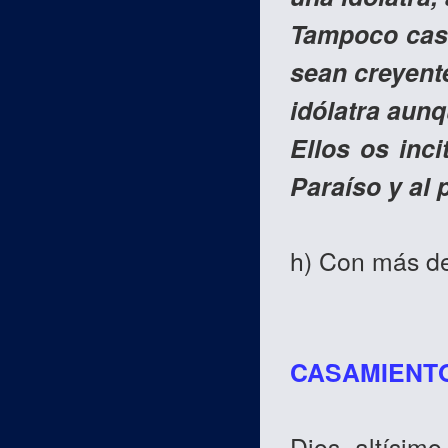
Tampoco casé
sean creyent
idólatra aunq
Ellos os inci
Paraíso y al 
h) Con más de
CASAMIENTO
Dios -altísimo