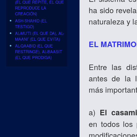
(EL QUE REPITE, EL QUE
ha sido revel
REPRODUCE LA
CREACIÓN)
naturaleza y 
ASH-SHAHID (EL
TESTIGO)
AL-MU’TI (EL QUE DA), AL-
MAANI’ (EL QUE EVITA)
EL MATRIMO
AL-QAABID (EL QUE
RESTRINGE), AL-BAASIT
(EL QUE PRODIGA)
Entre las di
antes de la 
más important
a)
El casami
en todos los 
modificacione