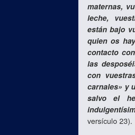
maternas, vu
leche, vuest
están bajo vu
quien os hay
contacto con
las desposéi
con vuestra
carnales» y 
salvo el h
indulgentísi
versículo 23).