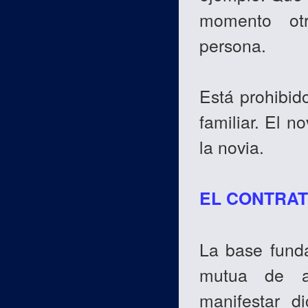
momento otr
persona.
Está prohibid
familiar. El n
la novia.
EL CONTRAT
La base funda
mutua de am
manifestar d