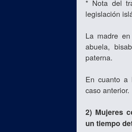
* Nota del t
legislación is
La madre en 
abuela, bisab
paterna.
En cuanto a 
caso anterior.
2) Mujeres c
un tiempo de