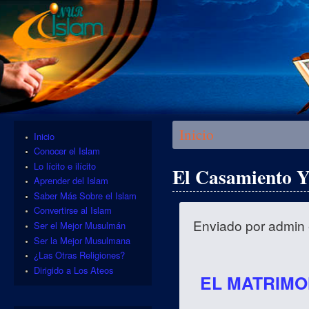
Se encuentra usted aquí
Inicio
Inicio
Conocer el Islam
Lo lícito e ilícito
El Casamiento Y
Aprender del Islam
Saber Más Sobre el Islam
Convertirse al Islam
Enviado por
admin
Ser el Mejor Musulmán
Ser la Mejor Musulmana
¿Las Otras Religiones?
Dirigido a Los Ateos
EL MATRIMON