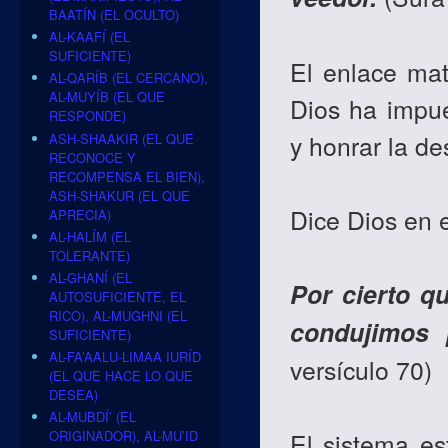
BAATÍN (EL OCULTO)
AL-KAAFÍ (EL
SUFICIENTE)
El enlace mat
AL-QARÍB (EL CERCANO),
AL-MUYÍB (EL QUE
Dios ha impue
RESPONDE)
y honrar la d
ASH-SHAAKIR (EL QUE
RECONOCE Y
RECOMPENSA EL BIEN),
ASH-SHAKUR (EL QUE
Dice Dios en 
APRECIA)
AL-HALÍM (EL
TOLERANTE)
AL-GHANÍ (EL
Por cierto q
AUTOSUFICIENTE, EL
RICO), AL-MUGHNI (EL
condujimos 
SUFICIENTE)
AL-FA’AALU-LIMAA IURÍD
versículo 70)
(EL QUE HACE LO QUE
DESEA)
AL-MUBDÍ’ (EL
El sistema es
ORIGINADOR), AL-MU’ID