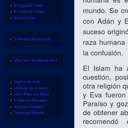
El Sagrado Corán
mundo. Se cr
El Corán en Línea
Suras Cortas
con Adán y E
suceso origin
El Profeta Muhammad
raza humana c
la confusión.
¿Por Qué Soy Musulmán?
El Islam ha 
cuestión, po
Hadiz y Sunnah
otra religión
La Mujer en el Islam
y Eva fueron
Islam Para Los Niños
El Mes de Ramadán
Paraíso y goz
Artículos Variados
de obtener ab
Descargar Material
recomendó 