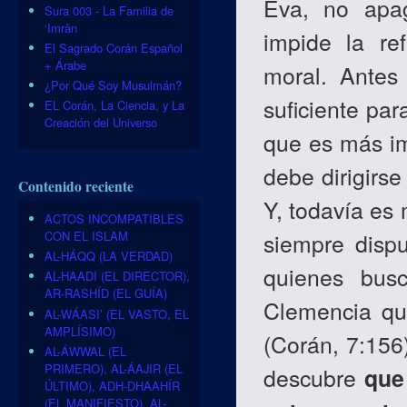
Eva, no apa
Sura 003 - La Familia de
‘Imrân
impide la ref
El Sagrado Corán Español
+ Árabe
moral. Antes
¿Por Qué Soy Musulmán?
suficiente par
EL Corán, La Ciencia, y La
Creación del Universo
que es más im
debe dirigirse
Contenido reciente
Y, todavía es
ACTOS INCOMPATIBLES
CON EL ISLAM
siempre dispu
AL-HÁQQ (LA VERDAD)
quienes bus
AL-HAADI (EL DIRECTOR),
AR-RASHÍD (EL GUÍA)
Clemencia qu
AL-WÁASI’ (EL VASTO, EL
AMPLÍSIMO)
(Corán, 7:156
AL-ÁWWAL (EL
PRIMERO), AL-ÁAJIR (EL
descubre
que
ÚLTIMO), ADH-DHAAHÍR
(EL MANIFIESTO), AL-