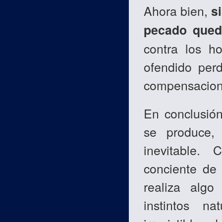
Ahora bien,
s
pecado qued
contra los h
ofendido per
compensacione
En conclusión
se produce,
inevitable. 
conciente de 
realiza alg
instintos n