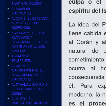
culpa o el 
BAATÍN (EL OCULTO)
espíritu del I
AL-KAAFÍ (EL
SUFICIENTE)
AL-QARÍB (EL CERCANO),
La idea del P
AL-MUYÍB (EL QUE
RESPONDE)
tiene cabida 
ASH-SHAAKIR (EL QUE
RECONOCE Y
al Corán y a
RECOMPENSA EL BIEN),
ASH-SHAKUR (EL QUE
natural de p
APRECIA)
AL-HALÍM (EL
sometimiento
TOLERANTE)
AL-GHANÍ (EL
ocurra al h
AUTOSUFICIENTE, EL
RICO), AL-MUGHNI (EL
consecuencia d
SUFICIENTE)
él. Para ex
AL-FA’AALU-LIMAA IURÍD
(EL QUE HACE LO QUE
moderno, la 
DESEA)
AL-MUBDÍ’ (EL
es el proce
ORIGINADOR), AL-MU’ID