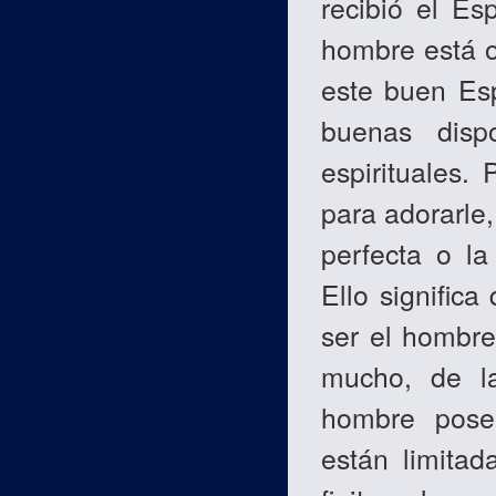
recibió el Es
hombre está o
este buen Esp
buenas disp
espirituales.
para adorarle,
perfecta o la
Ello signific
ser el hombre
mucho, de la
hombre posee
están limitad