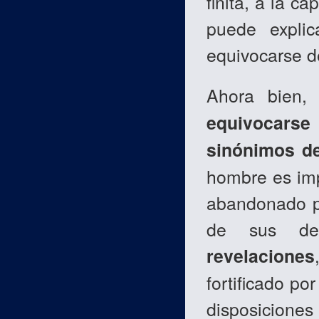
finita, a la c
puede explic
equivocarse d
Ahora bien
equivocarse
sinónimos de
hombre es imp
abandonado po
de sus defi
revelaciones
fortificado po
disposicione