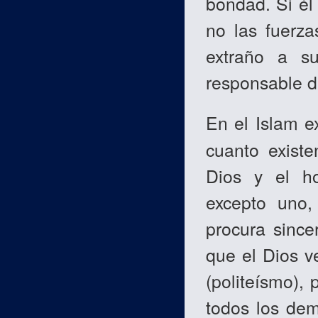
bondad. Si él
no las fuerza
extraño a s
responsable d
En el Islam e
cuanto exist
Dios y el h
excepto uno,
procura since
que el Dios v
(politeísmo), 
todos los de