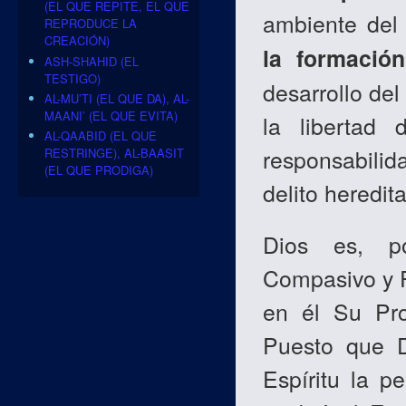
(EL QUE REPITE, EL QUE
ambiente del
REPRODUCE LA
CREACIÓN)
la formació
ASH-SHAHID (EL
TESTIGO)
desarrollo del
AL-MU’TI (EL QUE DA), AL-
MAANI’ (EL QUE EVITA)
la libertad
AL-QAABID (EL QUE
responsabilida
RESTRINGE), AL-BAASIT
(EL QUE PRODIGA)
delito heredita
Dios es, po
Compasivo y P
en él Su Prop
Puesto que D
Espíritu la p