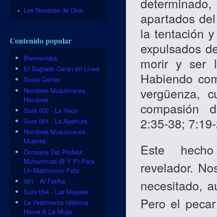
determinado
Los Nombres de Dios
apartados del 
la tentación 
Contenido popular
expulsados del
Bienvenidos
morir y ser l
El Sagrado Corán en Línea
Habiendo com
Suras Cortas
vergüenza, cu
Nombres Musulmanes -
Hombres
compasión d
Sura 002 - La Vaca
2:35‑38; 7:19
Sura 001 - La Apertura
Nombres Musulmanes -
Mujeres
Este hecho 
Consejos Del Profeta
Muhammad (B Y P) Para
revelador. No
Un Matrimonio Feliz
001 - Al Fatiha
necesitado, a
Sura 004 - Las Mujeres
Pero el pecar
La Vestimenta Islámica
Honra A La Mujer