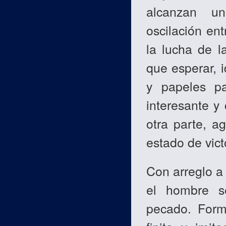
alcanzan un
oscilación ent
la lucha de l
que esperar, i
y papeles pa
interesante y
otra parte, a
estado de victo
Con arreglo a 
el hombre se
pecado. Form