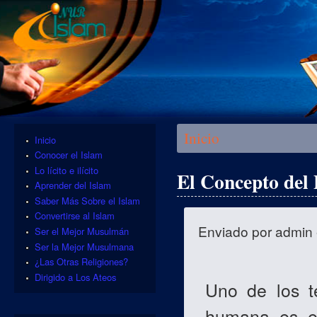
Se encuentra usted aquí
Inicio
Inicio
Conocer el Islam
Lo lícito e ilícito
El Concepto del 
Aprender del Islam
Saber Más Sobre el Islam
Convertirse al Islam
Enviado por
admin
Ser el Mejor Musulmán
Ser la Mejor Musulmana
¿Las Otras Religiones?
Dirigido a Los Ateos
Uno de los te
humana es el