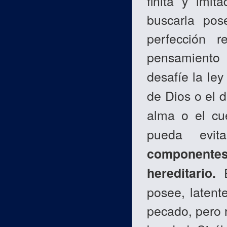
finita y imi
buscarla pos
perfección r
pensamient
desafíe la le
de Dios o el 
alma o el c
pueda evit
componente
hereditario.
E
posee, latent
pecado, pero 