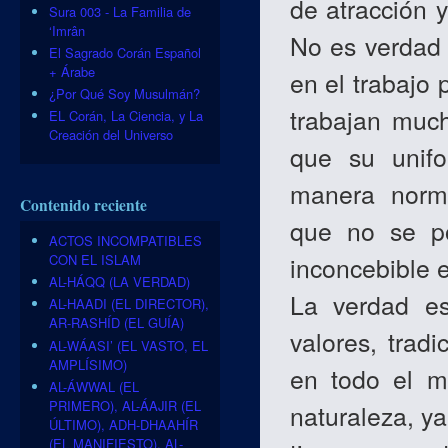
de atracción y
Sura 003 - La Familia de
‘Imrân
No es verdad 
El Sagrado Corán Español
+ Árabe
en el trabajo
¿Por Qué Soy Musulmán?
trabajan much
EL Corán, La Ciencia, y La
Creación del Universo
que su unifo
manera norm
Contenido reciente
que no se po
ACTOS INCOMPATIBLES
CON EL ISLAM
inconcebible 
AL-HÁQQ (LA VERDAD)
La verdad es
AL-HAADI (EL DIRECTOR),
AR-RASHÍD (EL GUÍA)
valores, trad
AL-WÁASI’ (EL VASTO, EL
AMPLÍSIMO)
en todo el m
AL-ÁWWAL (EL
PRIMERO), AL-ÁAJIR (EL
naturaleza, y
ÚLTIMO), ADH-DHAAHÍR
(EL MANIFIESTO), AL-