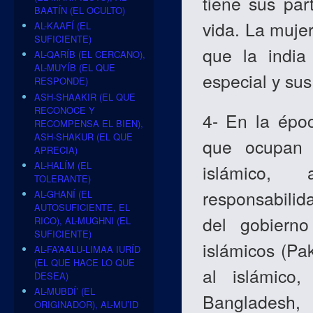
tiene sus par
BAATÍN (EL OCULTO)
vida. La muje
AL-KAAFÍ (EL
SUFICIENTE)
que la india
AL-QARÍB (EL CERCANO),
AL-MUYÍB (EL QUE
especial y sus
RESPONDE)
ASH-SHAAKIR (EL QUE
RECONOCE Y
4- En la épo
RECOMPENSA EL BIEN),
ASH-SHAKUR (EL QUE
que ocupan 
APRECIA)
AL-HALÍM (EL
islámico,
TOLERANTE)
responsabilid
AL-GHANÍ (EL
AUTOSUFICIENTE, EL
del gobiern
RICO), AL-MUGHNI (EL
SUFICIENTE)
islámicos (Pa
AL-FA’AALU-LIMAA IURÍD
(EL QUE HACE LO QUE
al islámico
DESEA)
AL-MUBDÍ’ (EL
Bangladesh,
ORIGINADOR), AL-MU’ID