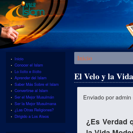
Se encuentra usted aquí
Inicio
Inicio
Conocer el Islam
Lo lícito e ilícito
El Velo y la Vi
Aprender del Islam
Saber Más Sobre el Islam
Convertirse al Islam
Enviado por
admin
Ser el Mejor Musulmán
Ser la Mejor Musulmana
¿Las Otras Religiones?
Dirigido a Los Ateos
¿Es Verdad q
la Vida Mode