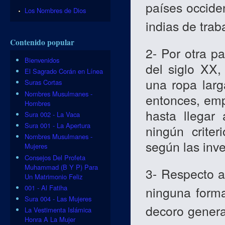
países occiden
Los Nombres de Dios
indias de traba
Contenido popular
2- Por otra pa
Bienvenidos
del siglo XX,
El Sagrado Corán en Línea
una ropa larg
Suras Cortas
Nombres Musulmanes -
entonces, emp
Hombres
hasta llegar
Sura 002 - La Vaca
Sura 001 - La Apertura
ningún crite
Nombres Musulmanes -
según las inv
Mujeres
Consejos Del Profeta
Muhammad (B Y P) Para
3- Respecto a
Un Matrimonio Feliz
001 - Al Fatiha
ninguna forma
Sura 004 - Las Mujeres
decoro genera
La Vestimenta Islámica
Honra A La Mujer