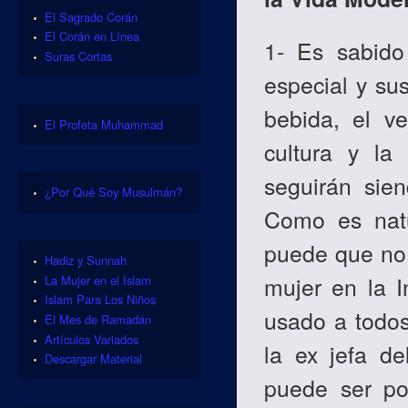
El Sagrado Corán
El Corán en Línea
1- Es sabido
Suras Cortas
especial y su
bebida, el ve
El Profeta Muhammad
cultura y la
seguirán sien
¿Por Qué Soy Musulmán?
Como es natu
puede que no 
Hadiz y Sunnah
mujer en la I
La Mujer en el Islam
Islam Para Los Niños
usado a todos
El Mes de Ramadán
Artículos Variados
la ex jefa d
Descargar Material
puede ser poc