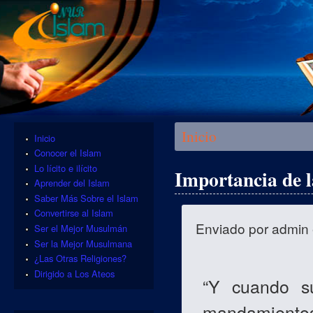
Se encuentra usted aquí
Inicio
Inicio
Conocer el Islam
Lo lícito e ilícito
Importancia de l
Aprender del Islam
Saber Más Sobre el Islam
Convertirse al Islam
Enviado por
admin
Ser el Mejor Musulmán
Ser la Mejor Musulmana
¿Las Otras Religiones?
Dirigido a Los Ateos
“Y cuando s
mandamientos