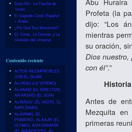
Abu Huraira 
Sura 003 - La Familia de
‘Imrân
Profeta (la p
El Sagrado Corán Español
+ Árabe
dijo: “Los á
¿Por Qué Soy Musulmán?
mientras perm
EL Corán, La Ciencia, y La
Creación del Universo
su oración, s
Dios nuestro,
Contenido reciente
con él”
.”
ACTOS INCOMPATIBLES
CON EL ISLAM
Historia
AL-HÁQQ (LA VERDAD)
AL-HAADI (EL DIRECTOR),
AR-RASHÍD (EL GUÍA)
Antes de ent
AL-WÁASI’ (EL VASTO, EL
AMPLÍSIMO)
Mezquita en 
AL-ÁWWAL (EL
PRIMERO), AL-ÁAJIR (EL
primeras reun
ÚLTIMO), ADH-DHAAHÍR
(EL MANIFIESTO), AL-