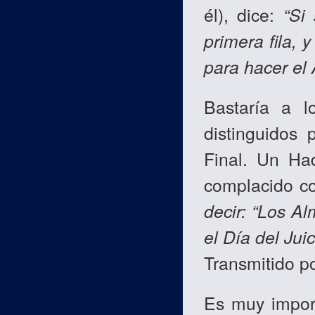
él), dice:
“Si
primera fila, 
para hacer el 
Bastaría a 
distinguidos 
Final. Un Ha
complacido co
decir: “Los A
el Día del Juic
Transmitido p
Es muy import