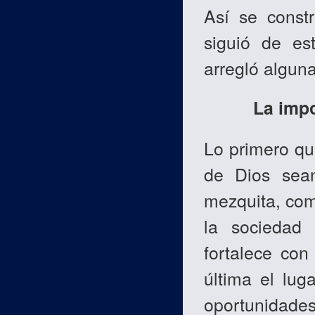
Así se const
siguió de e
arregló algun
La impo
Lo primero que
de Dios sean
mezquita, com
la sociedad
fortalece con
última el lug
oportunidade