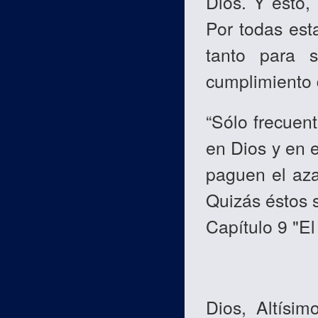
Dios. Y esto,
Por todas est
tanto para s
cumplimiento d
“Sólo frecuen
en Dios y en e
paguen el az
Quizás éstos 
Capítulo 9 "El
Dios, Altísi