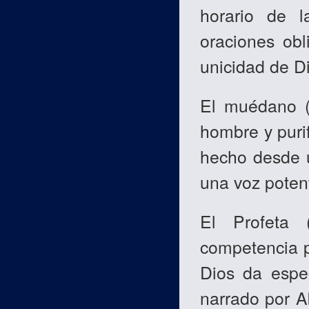
horario de 
oraciones obl
unicidad de D
El muédano (
hombre y puri
hecho desde u
una voz poten
El Profeta
competencia p
Dios da espe
narrado por A