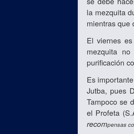
se debe hacer
la mezquita du
mientras que o
El viernes es
mezquita no 
purificación c
Es importante
Jutba, pues D
Tampoco se de
el Profeta (S
recom
pensas co