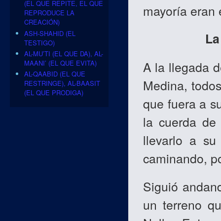
(EL QUE REPITE, EL QUE
mayoría eran 
REPRODUCE LA
CREACIÓN)
ASH-SHAHID (EL
La
TESTIGO)
AL-MU’TI (EL QUE DA), AL-
MAANI’ (EL QUE EVITA)
A la llegada d
AL-QAABID (EL QUE
Medina, todos
RESTRINGE), AL-BAASIT
(EL QUE PRODIGA)
que fuera a s
la cuerda de
llevarlo a su
caminando, po
Siguió andand
un terreno q