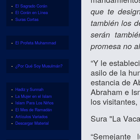
El Sagrado Corán
que te desig
El Corán en Línea
Suras Cortas
también los 
serán tambié
El Profeta Muhammad
promesa no al
“Y le estable
¿Por Qué Soy Musulmán?
asilo de la hu
estancia de A
Abraham e Ism
Hadiz y Sunnah
La Mujer en el Islam
los visitantes,
Islam Para Los Niños
El Mes de Ramadán
Sura "La Vaca
Artículos Variados
Descargar Material
“Semejante 