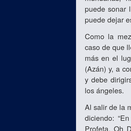
puede sonar l
puede dejar e
Como la mezq
caso de que ll
más en el lug
(Azán) y, a co
y debe dirigi
los ángeles.
Al salir de la
diciendo: “E
Profeta. Oh 