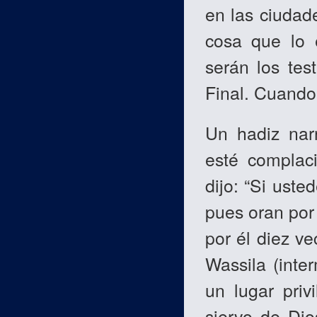
en las ciudad
cosa que lo e
serán los tes
Final. Cuando
Un hadiz nar
esté complaci
dijo: “Si uste
pues oran por 
por él diez v
Wassila (inter
un lugar priv
siervo de Dio