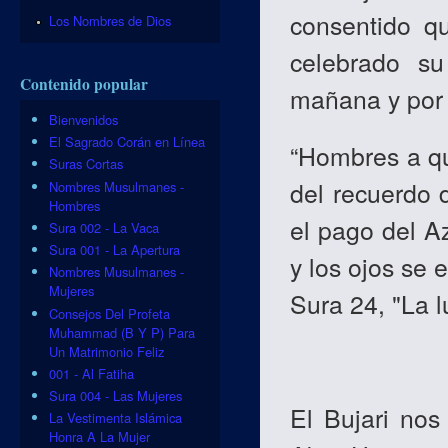
consentido q
Los Nombres de Dios
celebrado su
Contenido popular
mañana y por 
Bienvenidos
El Sagrado Corán en Línea
“Hombres a qui
Suras Cortas
del recuerdo d
Nombres Musulmanes -
Hombres
el pago del A
Sura 002 - La Vaca
Sura 001 - La Apertura
y los ojos se 
Nombres Musulmanes -
Mujeres
Sura 24, "La l
Consejos Del Profeta
Muhammad (B Y P) Para
Un Matrimonio Feliz
001 - Al Fatiha
Sura 004 - Las Mujeres
El Bujari nos
La Vestimenta Islámica
Honra A La Mujer