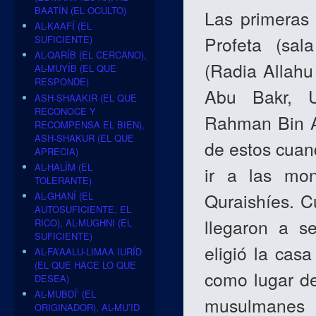
BAATÍN (EL OCULTO)
Las primeras 
AL-KAAFÍ (EL
Profeta (sal
SUFICIENTE)
AL-QARÍB (EL CERCANO),
(Radia Allahu 
AL-MUYÍB (EL QUE
RESPONDE)
Abu Bakr, U
ASH-SHAAKIR (EL QUE
RECONOCE Y
Rahman Bin A
RECOMPENSA EL BIEN),
ASH-SHAKUR (EL QUE
de estos cuand
APRECIA)
AL-HALÍM (EL
ir a las mo
TOLERANTE)
Quraishíes. C
AL-GHANÍ (EL
AUTOSUFICIENTE, EL
llegaron a se
RICO), AL-MUGHNI (EL
SUFICIENTE)
eligió la cas
AL-FA’AALU-LIMAA IURÍD
(EL QUE HACE LO QUE
como lugar de
DESEA)
AL-MUBDÍ’ (EL
musulmanes c
ORIGINADOR), AL-MU’ID