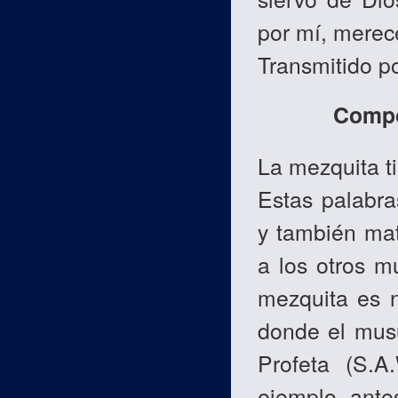
por mí, merece
Transmitido p
Compo
La mezquita t
Estas palabra
y también mat
a los otros m
mezquita es n
donde el musu
Profeta (S.A
ejemplo, ante