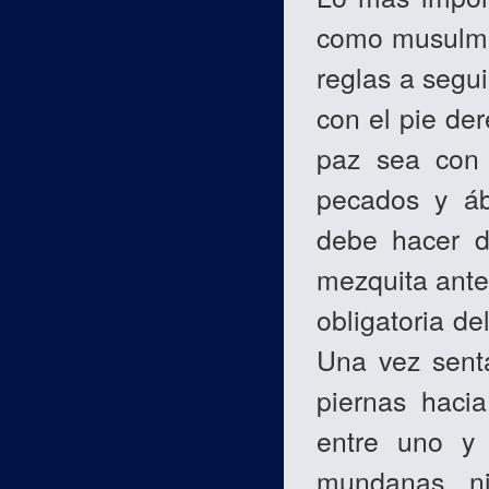
como musulmán
reglas a segu
con el pie de
paz sea con 
pecados y áb
debe hacer d
mezquita antes
obligatoria d
Una vez senta
piernas haci
entre uno y
mundanas, ni