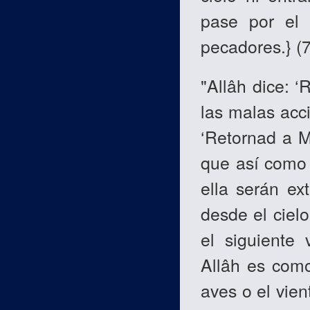
pase por el 
pecadores.} (7
"Allâh dice: ‘
las malas accio
‘Retornad a Mi
que así como d
ella serán ex
desde el cielo
el siguiente 
Allâh es como
aves o el vien