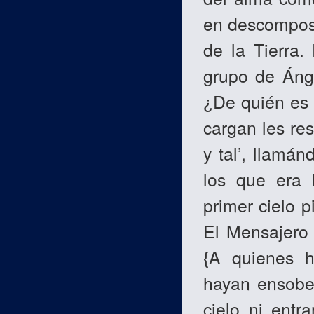
en descomposi
de la Tierra.
grupo de Áng
¿De quién es 
cargan les resp
y tal’, llamá
los que era 
primer cielo p
El Mensajer
{A quienes h
hayan ensober
cielo ni entr