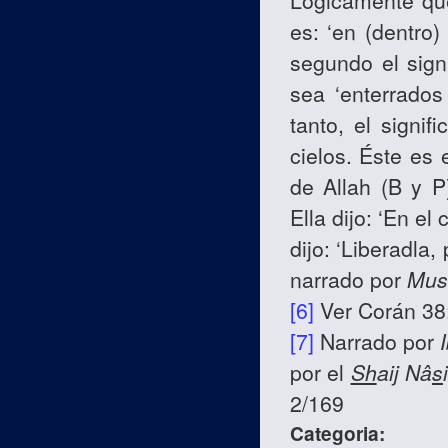
Lógicamente que 
es: ‘en (dentro)
segundo el signi
sea ‘enterrados 
tanto, el signif
cielos. Éste es
de Allah (B y P
Ella dijo: ‘En el 
dijo: ‘Liberadla,
narrado por
Mus
[6]
Ver Corán 38
[7]
Narrado por
por el
Sh
aij Nâ
s
2/169
Categoria: