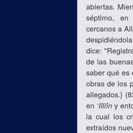
abiertas. Mie
séptimo, en
cercanos a Al
despidiéndola
dice: "Registr
de las buenas
saber qué es 
obras de los p
allegados.} (8
en
‘Illiîn
y ento
la cual los c
extraídos nue