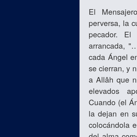
El Mensaje
perversa, la 
pecador. El
arrancada, "…
cada Ángel en 
se cierran, y
a Allâh que n
elevados ap
Cuando (el Án
la dejan en s
colocándola e
del alma com