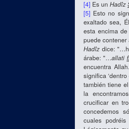
[4]
Es un
Hadîz
[5]
Esto no signi
exaltado sea, É
esta encima de 
puede contener a
Hadîz
dice: "…h
árabe: "…
allati
encuentra Allah
significa ‘dentro
también tiene el
la encontramos
crucificar en tr
concedemos sól
cuales podréis 