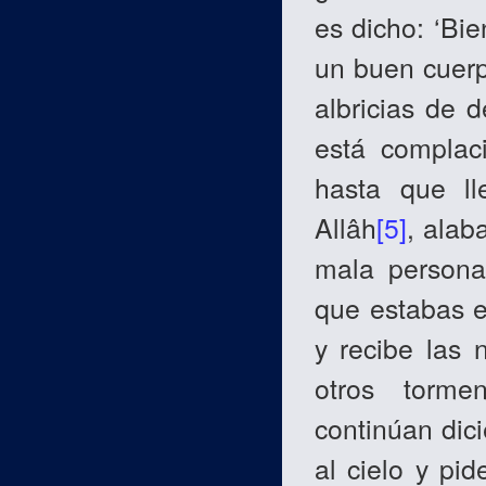
es dicho: ‘Bi
un buen cuerp
albricias de 
está complaci
hasta que ll
Allâh
[5]
, alab
mala persona,
que estabas e
y recibe las 
otros tormen
continúan dic
al cielo y pi