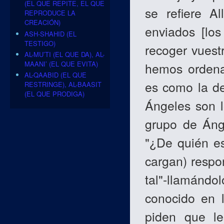
(EL QUE REPITE, EL QUE
se refiere A
REPRODUCE LA
CREACIÓN)
enviados [lo
ASH-SHAHID (EL
TESTIGO)
recoger vuest
AL-MU’TI (EL QUE DA), AL-
MAANI’ (EL QUE EVITA)
hemos ordenad
AL-QAABID (EL QUE
es como la d
RESTRINGE), AL-BAASIT
(EL QUE PRODIGA)
Ángeles son l
grupo de Áng
"¿De quién e
cargan) respon
tal"-llamándo
conocido en l
piden que le