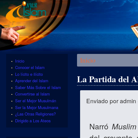
Se encuentra usted aquí
Inicio
Inicio
Conocer el Islam
Lo lícito e ilícito
La Partida del A
Aprender del Islam
Saber Más Sobre el Islam
Convertirse al Islam
Enviado por
admin
Ser el Mejor Musulmán
Ser la Mejor Musulmana
¿Las Otras Religiones?
Dirigido a Los Ateos
Narró
Muslim
del creyente