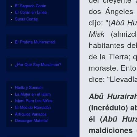
El Sagrado Corán
dos Ángeles 
El Corán en Línea
Suras Cortas
dijo: "(
Abû Hu
Misk
(almizc
El Profeta Muhammad
habitantes de
de la Tierra;
¿Por Qué Soy Musulmán?
moraste. Ento
dice: "Llevadla
Hadiz y Sunnah
Abû Huraira
La Mujer en el Islam
Islam Para Los Niños
(incrédulo)
El Mes de Ramadán
Artículos Variados
él (
Abû Hura
Descargar Material
maldiciones 