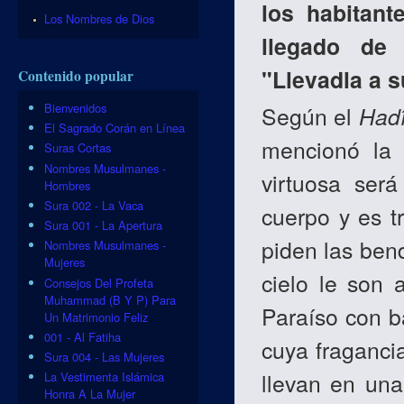
los habitant
Los Nombres de Dios
llegado de 
"Llevadla a s
Contenido popular
Bienvenidos
Según el
Had
El Sagrado Corán en Línea
mencionó la
Suras Cortas
Nombres Musulmanes -
virtuosa ser
Hombres
Sura 002 - La Vaca
cuerpo y es t
Sura 001 - La Apertura
piden las bend
Nombres Musulmanes -
Mujeres
cielo le son 
Consejos Del Profeta
Muhammad (B Y P) Para
Paraíso con b
Un Matrimonio Feliz
001 - Al Fatiha
cuya fraganci
Sura 004 - Las Mujeres
llevan en una
La Vestimenta Islámica
Honra A La Mujer