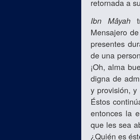
retornada a s
Ibn Mâyah
t
Mensajero de
presentes dur
de una persona
¡Oh, alma bu
digna de admi
y provisión, y
Éstos continú
entonces la e
que les sea a
¿Quién es éste