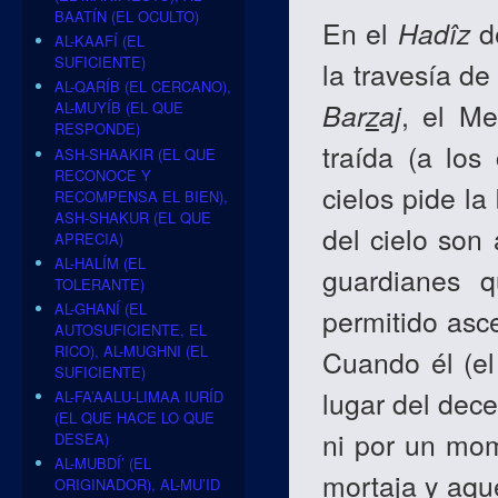
BAATÍN (EL OCULTO)
En el
Hadîz
d
AL-KAAFÍ (EL
SUFICIENTE)
la travesía d
AL-QARÍB (EL CERCANO),
Bar
z
aj
, el M
AL-MUYÍB (EL QUE
RESPONDE)
traída (a los
ASH-SHAAKIR (EL QUE
RECONOCE Y
cielos pide la
RECOMPENSA EL BIEN),
ASH-SHAKUR (EL QUE
del cielo son
APRECIA)
AL-HALÍM (EL
guardianes 
TOLERANTE)
AL-GHANÍ (EL
permitido asc
AUTOSUFICIENTE, EL
RICO), AL-MUGHNI (EL
Cuando él (el
SUFICIENTE)
lugar del dec
AL-FA’AALU-LIMAA IURÍD
(EL QUE HACE LO QUE
ni por un mom
DESEA)
AL-MUBDÍ’ (EL
mortaja y aqu
ORIGINADOR), AL-MU’ID