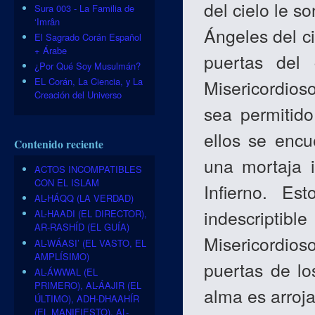
del cielo le s
Sura 003 - La Familia de
‘Imrân
Ángeles del ci
El Sagrado Corán Español
+ Árabe
puertas del 
¿Por Qué Soy Musulmán?
EL Corán, La Ciencia, y La
Misericordios
Creación del Universo
sea permitid
ellos se encu
Contenido reciente
una mortaja 
ACTOS INCOMPATIBLES
CON EL ISLAM
Infierno. Es
AL-HÁQQ (LA VERDAD)
indescript
AL-HAADI (EL DIRECTOR),
AR-RASHÍD (EL GUÍA)
Misericordioso
AL-WÁASI’ (EL VASTO, EL
AMPLÍSIMO)
puertas de lo
AL-ÁWWAL (EL
PRIMERO), AL-ÁAJIR (EL
alma es arroj
ÚLTIMO), ADH-DHAAHÍR
(EL MANIFIESTO), AL-