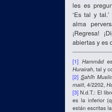
les es pregu
‘Es tal y tal
alma perver
¡Regresa! ¡D
abiertas y es 
[1]
Hammâd
es
Hurairah
, tal y 
[2]
S
ahîh Musli
maiit
, 4/2202,
H
[3]
N.d.T.: El lib
es la inferior 
están escritas l