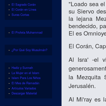
"Loado sea el 
El Sagrado Corán
su Siervo de
El Corán en Línea
Suras Cortas
la lejana Me
bendecido, pa
El es Omnioye
El Profeta Muhammad
El Corán, Capí
¿Por Qué Soy Musulmán?
Al Isra' -el 
generosament
Hadiz y Sunnah
La Mujer en el Islam
la Mezquita 
Islam Para Los Niños
El Mes de Ramadán
Jerusalén.
Artículos Variados
Descargar Material
Al Mi'ray es l