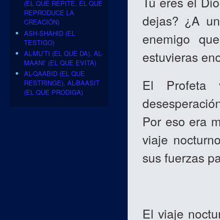
Tú eres el Di
(EL QUE REPITE, EL QUE
REPRODUCE LA
dejas? ¿A un
CREACIÓN)
ASH-SHAHID (EL
enemigo que
TESTIGO)
estuvieras en
AL-MU’TI (EL QUE DA), AL-
MAANI’ (EL QUE EVITA)
AL-QAABID (EL QUE
El Profeta
RESTRINGE), AL-BAASIT
(EL QUE PRODIGA)
desesperación
Por eso era m
viaje nocturn
sus fuerzas pa
El viaje noct