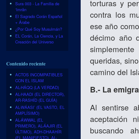
torturas y pe
Sura 003 - La Familia de
‘Imrân
contra los m
El Sagrado Corán Español
+ Árabe
ese año como 
¿Por Qué Soy Musulmán?
décimo año d
EL Corán, La Ciencia, y La
Creación del Universo
simplemente
queridas, sin
Contenido reciente
camino del Is
ACTOS INCOMPATIBLES
CON EL ISLAM
B.- La emigra
AL-HÁQQ (LA VERDAD)
AL-HAADI (EL DIRECTOR),
AR-RASHÍD (EL GUÍA)
Al sentirse 
AL-WÁASI’ (EL VASTO, EL
AMPLÍSIMO)
aceptación n
AL-ÁWWAL (EL
PRIMERO), AL-ÁAJIR (EL
buscando ah
ÚLTIMO), ADH-DHAAHÍR
(EL MANIFIESTO), AL-