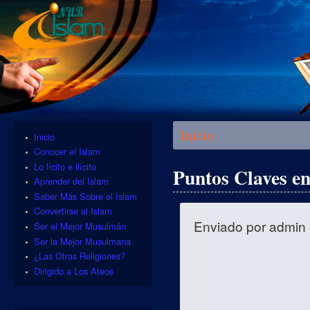
Se encuentra usted aquí
Inicio
Inicio
Conocer el Islam
Lo lícito e ilícito
Puntos Claves en
Aprender del Islam
Saber Más Sobre el Islam
Convertirse al Islam
Enviado por
admin
Ser el Mejor Musulmán
Ser la Mejor Musulmana
¿Las Otras Religiones?
Dirigido a Los Ateos