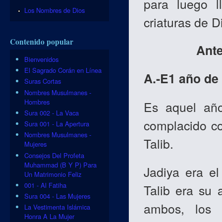
para luego l
Los Nombres de Dios
criaturas de 
Contenido popular
Ante
Bienvenidos
El Sagrado Corán en Línea
A.-E1 año de 
Suras Cortas
Nombres Musulmanes -
Hombres
Es aquel añ
Sura 002 - La Vaca
complacido co
Sura 001 - La Apertura
Nombres Musulmanes -
Talib.
Mujeres
Consejos Del Profeta
Muhammad (B Y P) Para
Jadiya era el
Un Matrimonio Feliz
001 - Al Fatiha
Talib era su 
Sura 004 - Las Mujeres
ambos, los 
La Vestimenta Islámica
Honra A La Mujer