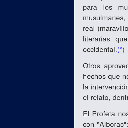
para los mu
musulmanes, a
real (maravill
literarias q
occidental.
(
*
)
Otros aprove
hechos que no
la intervenció
el relato, den
El Profeta nos
con "Alborac"