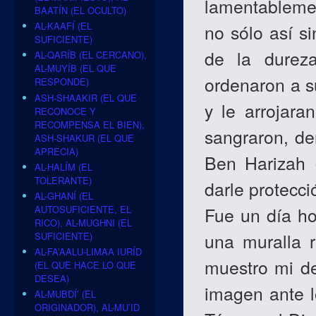
lamentableme
BAATÍN (EL OCULTO)
AL-KAAFÍ (EL
no sólo así s
SUFICIENTE)
de la durez
AL-QARÍB (EL CERCANO),
AL-MUYÍB (EL QUE
ordenaron a s
RESPONDE)
ASH-SHAAKIR (EL QUE
y le arrojara
RECONOCE Y
RECOMPENSA EL BIEN),
sangraron, de
ASH-SHAKUR (EL QUE
APRECIA)
Ben Harizah (
AL-HALÍM (EL
TOLERANTE)
darle protecc
AL-GHANÍ (EL
AUTOSUFICIENTE, EL
Fue un día ho
RICO), AL-MUGHNI (EL
una muralla r
SUFICIENTE)
AL-FA’AALU-LIMAA IURÍD
muestro mi de
(EL QUE HACE LO QUE
DESEA)
imagen ante l
AL-MUBDÍ’ (EL
ORIGINADOR), AL-MU’ID