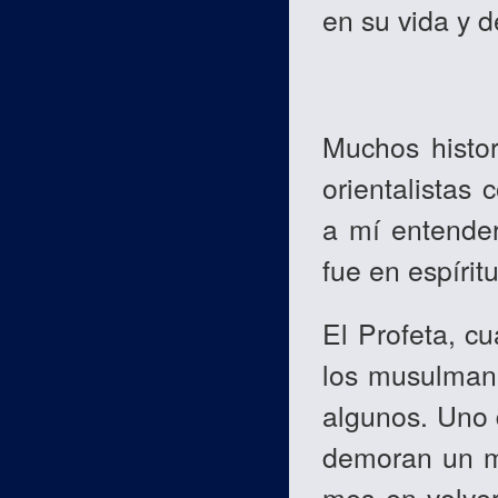
en su vida y d
Muchos histor
orientalistas
a mí entender
fue en espírit
El Profeta, c
los musulmane
algunos. Uno d
demoran un me
mes en volve