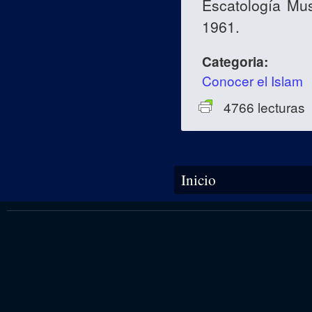
Escatología Mu
1961.
Categoria:
Conocer el Islam
4766 lecturas
Se encuentra usted aquí
Inicio