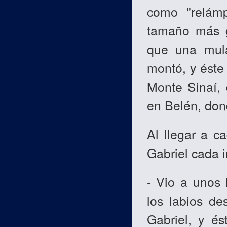
como "relám
tamaño más 
que una mula
montó, y éste 
Monte Sinaí, 
en Belén, don
Al llegar a 
Gabriel cada 
- Vio a unos
los labios de
Gabriel, y és