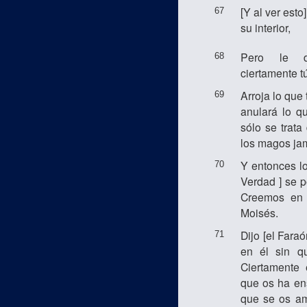
[Y al ver esto
67
su interior,
Pero le d
68
ciertamente t
Arroja lo que 
69
anulará lo qu
sólo se trat
los magos ja
Y entonces lo
70
Verdad ] se p
Creemos en 
Moisés.
Dijo [el Fara
71
en él sin q
Ciertamente 
que os ha en
que se os am