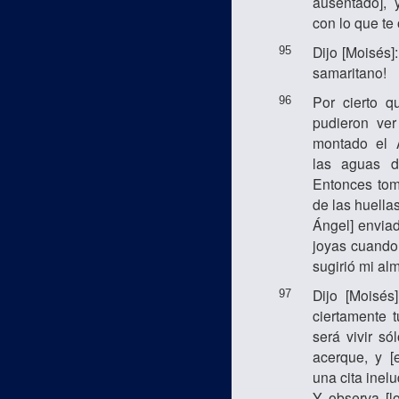
ausentado],
con lo que te
Dijo [Moisés]
95
samaritano!
Por cierto q
96
pudieron ver
montado el 
las aguas d
Entonces tom
de las huellas
Ángel] enviad
joyas cuando 
sugirió mi al
Dijo [Moisés]
97
ciertamente t
será vivir só
acerque, y [
una cita inelu
Y observa [l