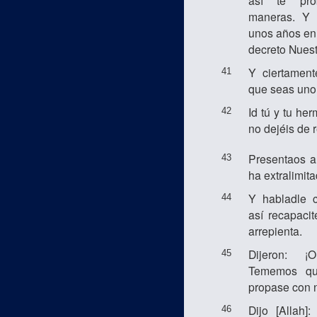
así te pro
maneras. Y 
unos años en
decreto Nuest
Y ciertament
41
que seas uno
Id tú y tu he
42
no dejéis de 
Presentaos a
43
ha extralimita
Y habladle 
44
así recapaci
arrepienta.
Dijeron: ¡
45
Tememos qu
propase con n
Dijo [Allah
46