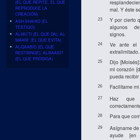
resplandecie
(EL QUE REPITE, EL QUE
REPRODUCE LA
mal. Y éste se
CREACIÓN)
Y por cierto
23
ASH-SHAHID (EL
algunos de
TESTIGO)
signos.
AL-MU’TI (EL QUE DA), AL-
MAANI’ (EL QUE EVITA)
Ve ante el
24
AL-QAABID (EL QUE
extralimitado.
RESTRINGE), AL-BAASIT
(EL QUE PRODIGA)
Dijo [Moisés]
25
mi corazón [
pueda recibir 
Facilítame mi
26
Haz que 
27
correctament
Para que com
28
Asígname de 
29
ayude [en 