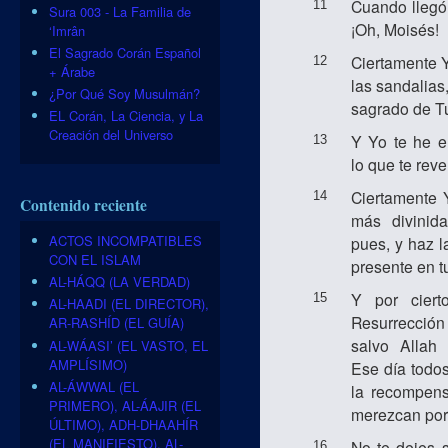
Cuando llegó 
11
Sura 003 - La Familia de
¡Oh, Moisés!
‘Imrân
El Sagrado Corán Español
Ciertamente Y
12
+ Árabe
las sandalias
¿Por Qué Soy Musulmán?
sagrado de T
EL Corán, La Ciencia, y La
Creación del Universo
Y Yo te he e
13
lo que te reve
Ciertamente 
14
Contenido reciente
más divinid
ACTOS INCOMPATIBLES
pues, y haz l
CON EL ISLAM
presente en t
AL-HÁQQ (LA VERDAD)
Y por cier
15
AL-HAADI (EL DIRECTOR),
Resurrección 
AR-RASHÍD (EL GUÍA)
salvo Allah
AL-WÁASI’ (EL VASTO, EL
AMPLÍSIMO)
Ese día todos
AL-ÁWWAL (EL
la recompens
PRIMERO), AL-ÁAJIR (EL
merezcan por
ÚLTIMO), ADH-DHAAHÍR
(EL MANIFIESTO), AL-
No te dejes 
16