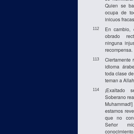
Quien se ba
ocupa de to
inicuos fraca
En cambio, 
112
obrado rec
ninguna inju
recompensa.
Ciertamente 
113
idioma árab
toda clase de
teman a Allah
¡Exaltado 
114
Soberano real
Muhammad!] 
estamos reve
que no conc
Señor mí
conocimiento