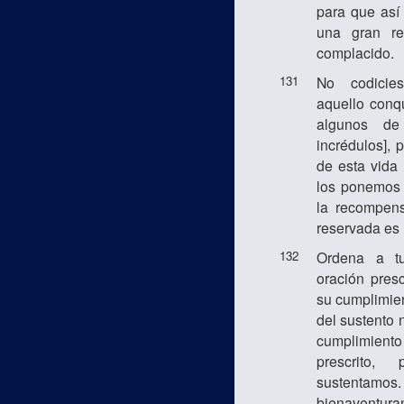
para que así 
una gran r
complacido.
131
No codicie
aquello con
algunos de
incrédulos], 
de esta vida
los ponemos
la recompen
reservada es 
132
Ordena a tu
oración presc
su cumplimien
del sustento 
cumplimient
prescrito,
sustentamo
bienaventu