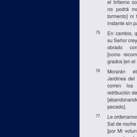
el Infierno c
no podrá mor
tormento] ni 
instante sin p
En cambio, q
75
su Señor cre
obrado cor
[como recom
grados [en el 
Morarán e
76
Jardines del
corren los
retribución d
[abandonand
pecado].
Le ordenamos 
77
Sal de noche 
[por Mi volun