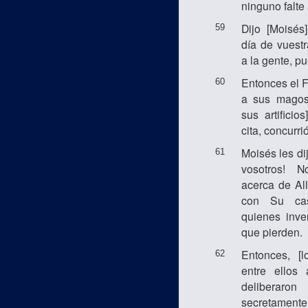
ninguno falte a
Dijo [Moisés]
59
día de vuestr
a la gente, p
Entonces el F
60
a sus magos
sus artificio
cita, concurrió
Moisés les di
61
vosotros! N
acerca de All
con Su cas
quienes inve
que pierden.
Entonces, [
62
entre ellos
delibera
secretamente