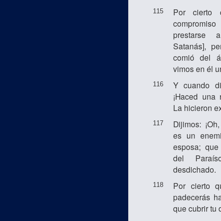
Por cierto
115
compromiso 
prestarse 
Satanás], pe
comió del á
vimos en él u
Y cuando di
116
¡Haced una 
La hicieron ex
Dijimos: ¡Oh
117
es un enemi
esposa; que
del Paraí
desdichado.
Por cierto 
118
padecerás ha
que cubrir tu