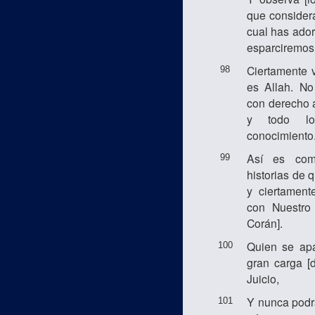
que considera
cual has ado
esparciremos 
Ciertamente v
98
es Allah. No
con derecho a
y todo l
conocimiento
Así es com
99
historias de 
y ciertamen
con Nuestro
Corán].
Quien se apa
100
gran carga [
Juicio,
Y nunca podrá
101