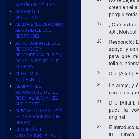
BAATÍN (EL OCULTO)
creen en ella
AL-KAAFÍ (EL
porque serás 
SUFICIENTE)
¿Qué es lo qu
AL-QARÍB (EL CERCANO),
17
AL-MUYÍB (EL QUE
¡Oh, Moisés!
RESPONDE)
Respondió: E
18
ASH-SHAAKIR (EL QUE
apoyo, y con 
RECONOCE Y
RECOMPENSA EL BIEN),
para que m
ASH-SHAKUR (EL QUE
follaje; adem
APRECIA)
Dijo [Allah]: 
AL-HALÍM (EL
19
TOLERANTE)
La arrojó, y 
20
AL-GHANÍ (EL
serpiente que
AUTOSUFICIENTE, EL
RICO), AL-MUGHNI (EL
Dijo [Allah]
21
SUFICIENTE)
pues la vo
AL-FA’AALU-LIMAA IURÍD
original.
(EL QUE HACE LO QUE
DESEA)
E introduce t
22
AL-MUBDÍ’ (EL
tu túnica
ORIGINADOR), AL-MU’ID