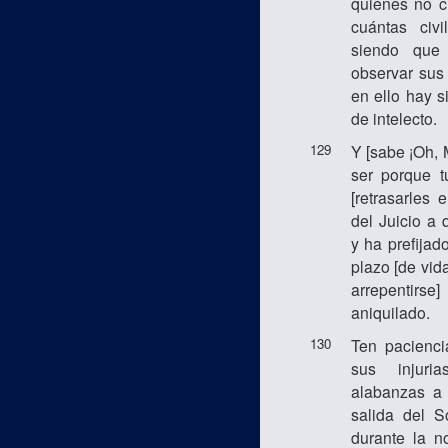
quienes no c
cuántas civi
siendo que
observar sus 
en ello hay s
de intelecto.
129
Y [sabe ¡Oh,
ser porque 
[retrasarles 
del Juicio a 
y ha prefija
plazo [de vid
arrepentir
aniquilado.
130
Ten pacienc
sus injuri
alabanzas a
salida del S
durante la n