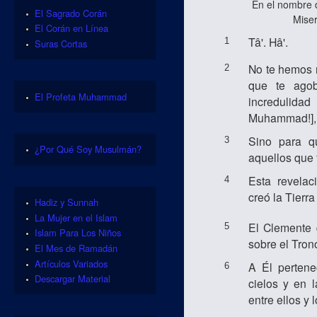
En el nombre d
El Sagrado Corán
Miser
El Corán en Línea
Tâ'. Hâ'.
1
Suras Cortas
No te hemos 
2
que te agob
El Profeta Muhammad
incredulida
Muhammad!],
Sino para q
3
¿Por Qué Soy Musulmán?
aquellos que 
Esta revela
4
creó la Tierra 
Hadiz y Sunnah
La Mujer en el Islam
El Clemente 
5
Islam Para Los Niños
sobre el Tron
El Mes de Ramadán
Artículos Variados
A Él perten
6
Descargar Material
cielos y en l
entre ellos y 