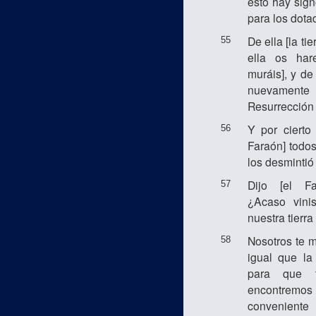
esto hay sign
para los dotad
De ella [la ti
55
ella os har
muráis], y de
nuevamen
Resurrección 
Y por cierto
56
Faraón] todos
los desmintió 
Dijo [el Fa
57
¿Acaso vini
nuestra tierr
Nosotros te 
58
igual que la 
para que 
encontre
convenient