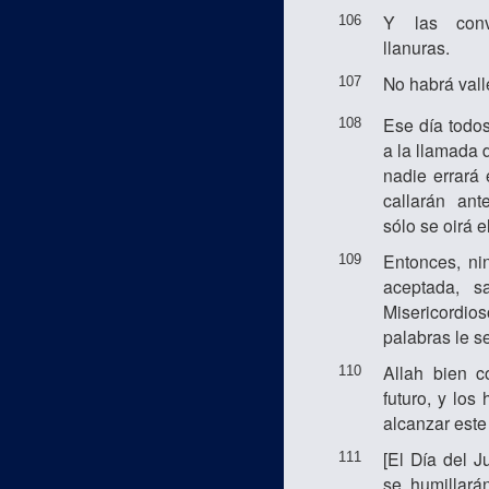
Y las conv
106
llanuras.
No habrá valle
107
Ese día todo
108
a la llamada 
nadie errará 
callarán ant
sólo se oirá 
Entonces, ni
109
aceptada, s
Misericord
palabras le s
Allah bien 
110
futuro, y lo
alcanzar este
[El Día del J
111
se humillarán