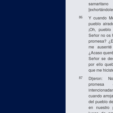
samarita
[exhortándole
Y cuando Mo
86
pueblo airad
¡Oh, pueblo
Señor no os
promesa? ¿E
me ausenté
¿Acaso queréi
Señor se des
por ello que
que me hicist
Dijeron: N
87
promesa 
intenciona
cuando arroja
del pueblo d
en nuestro 