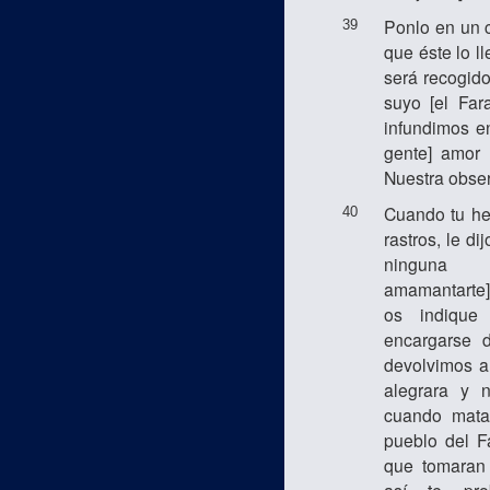
Ponlo en un c
39
que éste lo ll
será recogid
suyo [el Far
infundimos en
gente] amor p
Nuestra obser
Cuando tu he
40
rastros, le di
ninguna
amamantarte
os indique
encargarse 
devolvimos a
alegrara y n
cuando mata
pueblo del F
que tomaran 