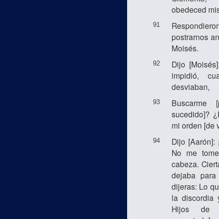
obedeced mis
Respondier
91
postrarnos an
Moisés.
Dijo [Moisés
92
impidió, c
desviaban,
Buscarme [
93
sucedido]? 
mi orden [de v
Dijo [Aarón]:
94
No me tomes
cabeza. Ciert
dejaba para
dijeras: Lo q
la discordia 
Hijos de I