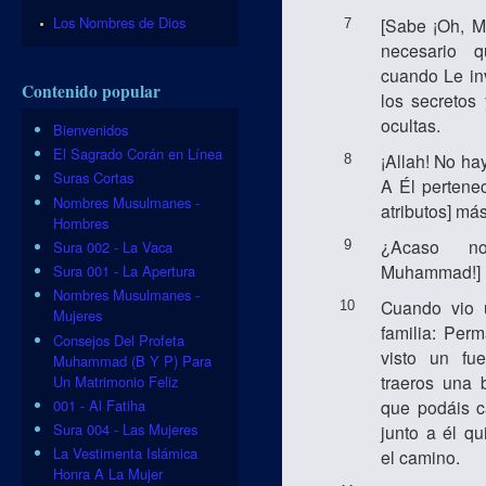
Los Nombres de Dios
[Sabe ¡Oh, 
7
necesario 
cuando Le in
Contenido popular
los secretos
ocultas.
Bienvenidos
El Sagrado Corán en Línea
¡Allah! No ha
8
Suras Cortas
A Él pertene
Nombres Musulmanes -
atributos] má
Hombres
¿Acaso n
Sura 002 - La Vaca
9
Muhammad!] l
Sura 001 - La Apertura
Nombres Musulmanes -
Cuando vio 
10
Mujeres
familia: Per
Consejos Del Profeta
visto un fu
Muhammad (B Y P) Para
traeros una 
Un Matrimonio Feliz
001 - Al Fatiha
que podáis c
Sura 004 - Las Mujeres
junto a él q
La Vestimenta Islámica
el camino.
Honra A La Mujer