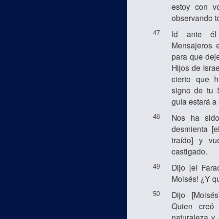
estoy con v
observando t
Id ante él
47
Mensajeros 
para que deje
Hijos de Israe
cierto que 
signo de tu 
guía estará a 
Nos ha sido
48
desmienta [
traído] y v
castigado.
Dijo [el Far
49
Moisés! ¿Y q
Dijo [Moisé
50
Quien creó
naturaleza y 