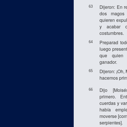
Dijeron: En r
63
dos magos
quieren expul
y acabar c
costumbres.
Preparad todo
64
luego presen
que quien 
ganador.
Dijeron: ¡Oh, 
65
hacemos prim
Dijo [Moisé
66
primero. En
cuerdas y var
había empl
moverse [com
serpientes].