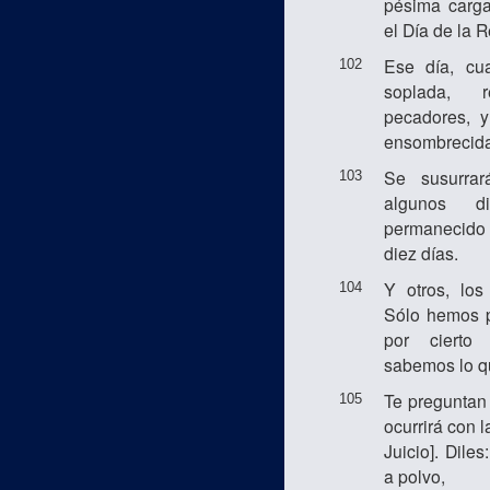
pésima carga
el Día de la 
Ese día, cu
102
soplada, 
pecadores, 
ensombrecida
Se susurra
103
algunos d
permanecido 
diez días.
Y otros, los
104
Sólo hemos 
por cierto
sabemos lo q
Te preguntan
105
ocurrirá con 
Juicio]. Dile
a polvo,