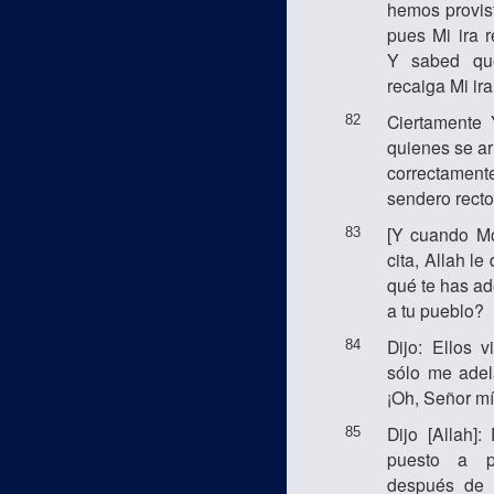
hemos provist
pues Mi ira r
Y sabed qu
recaiga Mi ir
Ciertamente
82
quienes se ar
correctamen
sendero recto
[Y cuando Mo
83
cita, Allah le
qué te has ad
a tu pueblo?
Dijo: Ellos 
84
sólo me adel
¡Oh, Señor mí
Dijo [Allah]
85
puesto a p
después de 