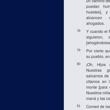
un camino de 
puedan hui
huestes], 
alcancen 
ahogados.
Y cuando el F
78
siguieron,
[ahogándoles 
Por cierto qu
79
su pueblo, en
¡Oh, Hijos 
80
Nuestras g
salvamos de 
citamos en 
monte [para 
Nuestros mila
maná y las co
Comed de la
81