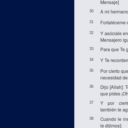
Mensaje]
A mi hermano
30
Fortaléceme c
31
Y asóciale en
32
Mensajero igu
Para que Te g
33
Y Te recorde
34
Por cierto qu
35
necesidad de 
Dijo [Allah]:
36
que pides ¡Oh
Y por ciert
37
también te a
Cuando le in
38
le dijimos]: