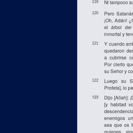
Ni tampoco suf
119
Pero Satanás
120
¡Oh, Adán! ¿
el árbol de
inmortal y te
Y cuando amb
121
quedaron de
a cubrirse c
Por cierto q
su Señor y c
Luego su Se
122
Profeta], lo p
123
Dijo [Allah]:
[y habitad v
descendencia 
enemigos un
sea que os l
quienes si