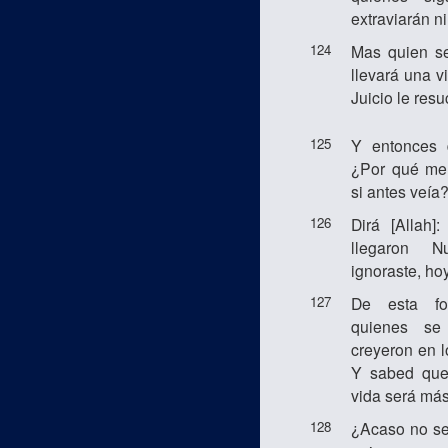
extraviarán n
124
Mas quien s
llevará una v
Juicio le res
125
Y entonces 
¿Por qué me 
si antes veía
126
Dirá [Allah
llegaron N
ignoraste, ho
127
De esta fo
quienes se 
creyeron en l
Y sabed que 
vida será más
128
¿Acaso no se