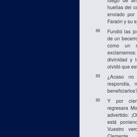
luego de arr
huellas del c
enviado por
Faraón y su ej
Fundió las j
88
de un becerr
como un m
exclamamos
divinidad y 
olvidó que es
¿Acaso no 
89
respondía, 
beneficiarlos
Y por cier
90
regresara Mo
advertido: ¡
está ponien
Vuestro ve
Clemente,