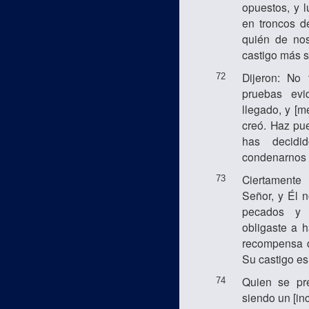
opuestos, y l
en troncos d
quién de noso
castigo más s
Dijeron: No 
72
pruebas ev
llegado, y [
creó. Haz pu
has decidi
condenarnos 
Ciertamente
73
Señor, y Él 
pecados y
obligaste a h
recompensa d
Su castigo es
Quien se pr
74
siendo un [in