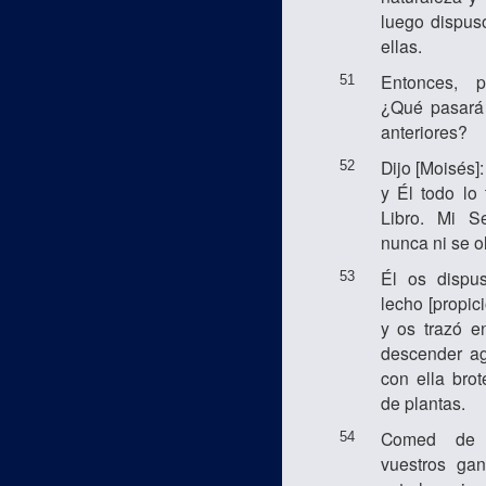
luego dispus
ellas.
Entonces, p
51
¿Qué pasará
anteriores?
Dijo [Moisés]
52
y Él todo lo 
Libro. Mi S
nunca ni se o
Él os dispu
53
lecho [propic
y os trazó e
descender ag
con ella brot
de plantas.
Comed de 
54
vuestros ga