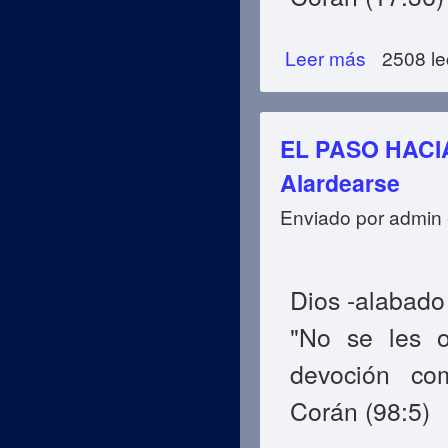
Leer más
sobre EL PASO HA
2508 le
EL PASO HACIA
Alardearse
Enviado por
admin
Dios -alabado 
"No se les o
devoción co
Corán (98:5)