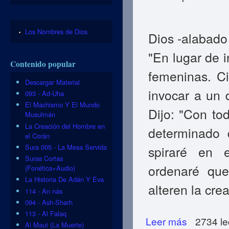
Los Nombres de Dios
Dios -alabado
"En lugar de 
Contenido popular
feme­ninas. C
Descargar Material
invocar a un 
093 - Ad-Uha
El Machismo Y El Mundo
Dijo: "Con to
Musulmán
La Creación del Hombre en
determinado d
el Corán
Sura 005 - La Mesa Servida
spiraré en e
Suras Cortas
ordenaré que
(Fonética+Audio)
La Historia De Adán Y Eva
alteren la cre
114 - An nás
094 - Ash-Sharh
113 - Al Falaq
Leer más
sobre EL PASO HA
2734 le
Al Maut (La Muerte)