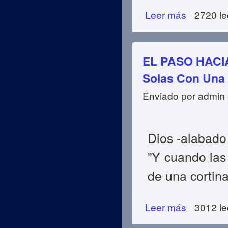
Leer más
sobre EL PASO H
2720 le
La Vestimenta O
EL PASO HACIA
Solas Con Una 
Enviado por
admin
Dios -alabado 
”Y cuando las
de una cortin
Leer más
sobre EL PASO H
3012 le