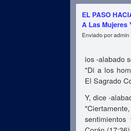
EL PASO HACIA
A Las Mujeres 
Enviado por
admin
ios -alabado s
"Di a los hom
El Sagrado Co
Y, dice -alaba
"Ciertament
sentimientos
Corán (17:36)