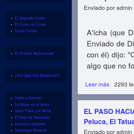
Enviado por
admin
El Sagrado Corán
El Corán en Línea
A'icha (que D
Suras Cortas
Enviado de Di
con él) dijo: "
El Profeta Muhammad
algo que no f
¿Por Qué Soy Musulmán?
Leer más
sobre EL PASO H
2293 le
Arranque Los Pel
Hadiz y Sunnah
La Mujer en el Islam
EL PASO HACIA 
Islam Para Los Niños
El Mes de Ramadán
Peluca, El Tat
Artículos Variados
Descargar Material
Enviado por
admin