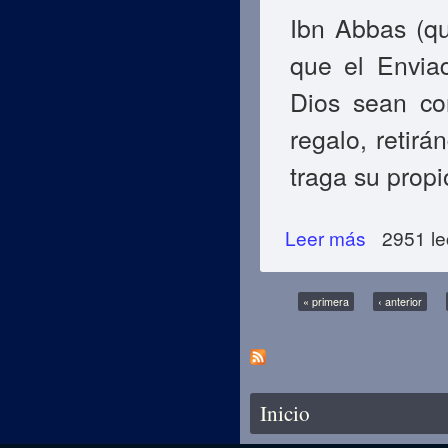
Ibn Abbas (q
que el Envia
Dios sean con
regalo, retir
traga su propi
Leer más
sobre EL PASO H
2951 le
Páginas
« primera
‹ anterior
Se encuentra usted aquí
Inicio