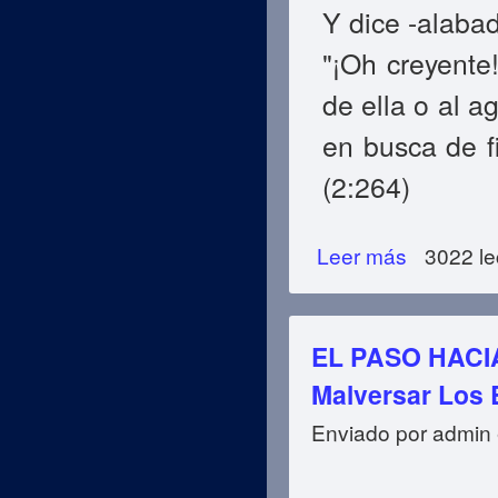
Y dice -alabad
"¡Oh creyente
de ella o al 
en busca de f
(2:264)
Leer más
sobre EL PASO H
3022 le
EL PASO HACIA
Malversar Los 
Enviado por
admin