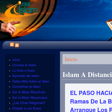
Se encuentra usted aquí
Inicio
Inicio
Conocer el Islam
Lo lícito e ilícito
Islam A Distanc
Aprender del Islam
Saber Más Sobre el Islam
Convertirse al Islam
EL PASO HACIA
Ser el Mejor Musulmán
Ser la Mejor Musulmana
Ramas De La Ba
¿Las Otras Religiones?
Arranque Los P
Dirigido a Los Ateos