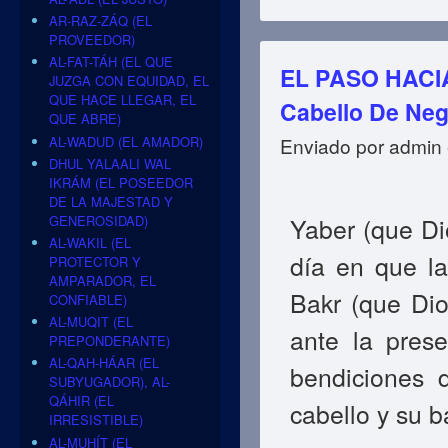
AR-RAZ-ZÁQ (EL
PROVEEDOR)
AL-FAT-TÁH (EL QUE
EL PASO HACIA 
JUZGA CON EQUIDAD, EL
QUE HACE LLEGAR, EL
Cabello De Ne
QUE ABRE)
AL-WADUD (EL AMADOR)
Enviado por
admin
DHUL YALAALI WAL
IKRÁM (EL POSEEDOR
DE LA MAJESTAD Y
GENEROSIDAD)
Yaber (que Di
AL-WAKIL (EL
día en que l
PROTECTOR Y
AMPARADOR, EL
Bakr (que Dio
CONFIABLE)
AL-MUQIT (EL
ante la pres
PREPONDERANTE)
AL-QAH-HÁAR (EL
bendiciones 
SUBYUGADOR), AL-
QÁHIR (EL
cabello y su b
IRRESISTIBLE)
AL-MUHÍT (EL