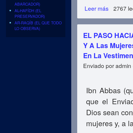
ABARCADOR)
Leer más
sobre EL PASO H
2767 le
AL-HAFÍDH (EL
PRESERVADOR)
AR-RAQÍB (EL QUE TODO
LO OBSERVA)
EL PASO HACIA
Y A Las Mujere
En La Vestime
Enviado por
admin
Ibn Abbas (q
que el Envia
Dios sean con 
mujeres y, a l