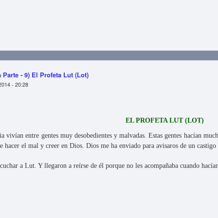
- Primera Parte - 10) El Profeta Shu’aib
Parte - 9) El Profeta Lut (Lot)
2014 - 20:28
EL PROFETA LUT (LOT)
lia vivían entre gentes muy desobedientes y malvadas. Estas gentes hacían muc
de hacer el mal y creer en Dios. Dios me ha enviado para avisaros de un castigo 
scuchar a Lut. Y llegaron a reírse de él porque no les acompañaba cuando hacía