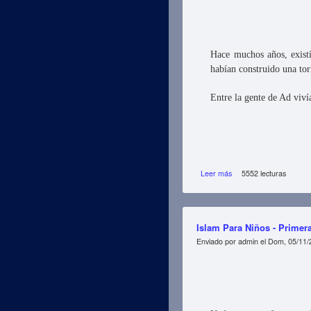
Hace muchos años, existí
habían construido una tor
Entre la gente de Ad viv
Leer más
sobre Islam Para Niños 
5552 lecturas
Islam Para Niños - Primera
Enviado por
admin
el Dom, 05/11/