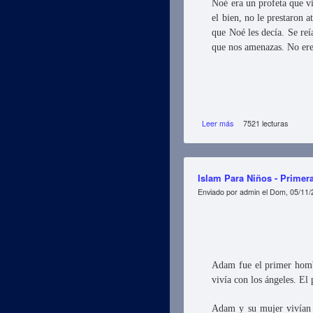
Noé era un profeta que v
el bien, no le prestaron 
que Noé les decía. Se reí
que nos amenazas. No ere
Leer más
sobre Islam Para Niños 
7521 lecturas
Islam Para Niños - Primera
Enviado por
admin
el Dom, 05/11/
Adam fue el primer hombr
vivía con los ángeles. E
Adam y su mujer vivían e