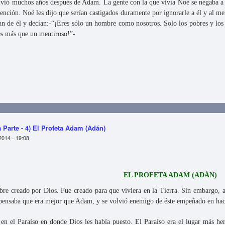
ivió muchos años después de Adam. La gente con la que vivía Noé se negaba a e
atención. Noé les dijo que serían castigados duramente por ignorarle a él y al me
an de él y decían:-“¡Eres sólo un hombre como nosotros. Solo los pobres y los d
s más que un mentiroso!”-
- Primera Parte - 5) El Profeta Nuh (Noé)
 Parte - 4) El Profeta Adam (Adán)
2014 - 19:08
EL PROFETA ADAM (ADÁN)
e creado por Dios. Fue creado para que viviera en la Tierra. Sin embargo, a
l pensaba que era mejor que Adam, y se volvió enemigo de éste empeñado en ha
n el Paraíso en donde Dios les había puesto. El Paraíso era el lugar más he