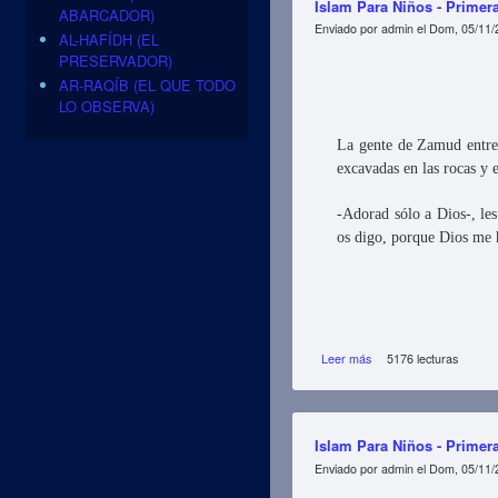
Islam Para Niños - Primera
ABARCADOR)
Enviado por
admin
el Dom, 05/11/
AL-HAFÍDH (EL
PRESERVADOR)
AR-RAQÍB (EL QUE TODO
LO OBSERVA)
La gente de Zamud entre 
excavadas en las rocas y 
-Adorad sólo a Dios-, les
os digo, porque Dios me 
Leer más
sobre Islam Para Niños 
5176 lecturas
Islam Para Niños - Primera
Enviado por
admin
el Dom, 05/11/