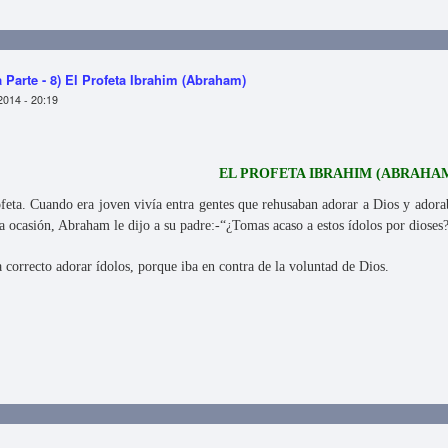
 Primera Parte - 9) El Profeta Lut (Lot)
 Parte - 8) El Profeta Ibrahim (Abraham)
2014 - 20:19
EL PROFETA IBRAHIM (ABRAHA
eta. Cuando era joven vivía entra gentes que rehusaban adorar a Dios y adorab
 ocasión, Abraham le dijo a su padre:-“¿Tomas acaso a estos ídolos por dioses? 
correcto adorar ídolos, porque iba en contra de la voluntad de Dios.
- Primera Parte - 8) El Profeta Ibrahim (Abraham)