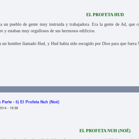
EL PROFETA HUD
a un pueblo de gente muy instruida y trabajadora. Era la gente de Ad, que 
re y estaban muy orgullosos de sus hermosos edificios.
ía un hombre llamado Hud, y Hud había sido escogido por Dios para que fuera 
- Primera Parte - 6) El Profeta Hud
 Parte - 5) El Profeta Nuh (Noé)
2014 - 19:38
EL PROFETA NUH (NOÉ)