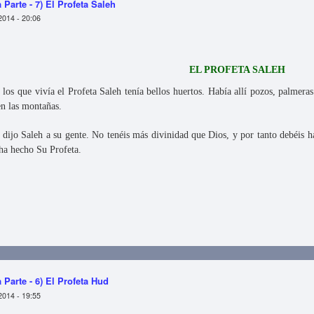
 Parte - 7) El Profeta Saleh
2014 - 20:06
EL PROFETA SALEH
los que vivía el Profeta Saleh tenía bellos huertos. Había allí pozos, palmera
en las montañas.
 dijo Saleh a su gente. No tenéis más divinidad que Dios, y por tanto debéis 
ha hecho Su Profeta.
- Primera Parte - 7) El Profeta Saleh
 Parte - 6) El Profeta Hud
2014 - 19:55