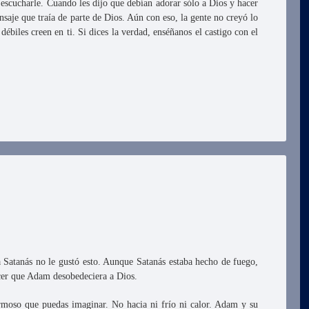
scucharle. Cuando les dijo que debían adorar sólo a Dios y hacer
nsaje que traía de parte de Dios. Aún con eso, la gente no creyó lo
ébiles creen en ti. Si dices la verdad, enséñanos el castigo con el
 Satanás no le gustó esto. Aunque Satanás estaba hecho de fuego,
cer que Adam desobedeciera a Dios.
rmoso que puedas imaginar. No hacia ni frío ni calor. Adam y su