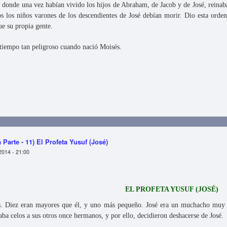
en donde una vez habían vivido los hijos de Abraham, de Jacob y de José, reina
 los niños varones de los descendientes de José debían morir. Dio esta orde
ue su propia gente.
 tiempo tan peligroso cuando nació Moisés.
- Primera Parte - 12) El Profeta Musa (Moisés)
 Parte - 11) El Profeta Yusuf (José)
2014 - 21:00
EL PROFETA YUSUF (JOSÉ)
s. Diez eran mayores que él, y uno más pequeño. José era un muchacho muy 
ba celos a sus otros once hermanos, y por ello, decidieron deshacerse de José.