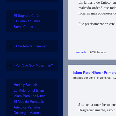
En la tierra de Egipto, 
malvado ordenó que todos
hicieran más poderosos q
El Sagrado Corán
El Corán en Línea
Fue precisamente en este
Suras Cortas
El Profeta Muhammad
Leer más
sobre Islam Para Niños 
6834 lecturas
¿Por Qué Soy Musulmán?
Islam Para Niños - Primera
Enviado por
admin
el Dom, 05/11/
Hadiz y Sunnah
La Mujer en el Islam
Islam Para Los Niños
El Mes de Ramadán
José tenía once hermano
Artículos Variados
Desgraciadamente, esto da
Descargar Material