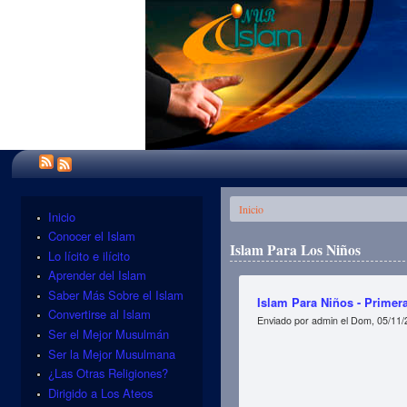
Se encuentra usted aquí
Inicio
Inicio
Conocer el Islam
Islam Para Los Niños
Lo lícito e ilícito
Aprender del Islam
Saber Más Sobre el Islam
Islam Para Niños - Primera
Convertirse al Islam
Enviado por
admin
el Dom, 05/11/
Ser el Mejor Musulmán
Ser la Mejor Musulmana
¿Las Otras Religiones?
Dirigido a Los Ateos