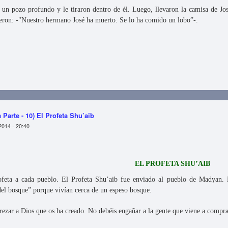
a un pozo profundo y le tiraron dentro de él. Luego, llevaron la camisa de J
ijeron: -"Nuestro hermano José ha muerto. Se lo ha comido un lobo”-.
- Primera Parte - 11) El Profeta Yusuf (José)
 Parte - 10) El Profeta Shu’aib
2014 - 20:40
EL PROFETA SHU’AIB
eta a cada pueblo. El Profeta Shu’aib fue enviado al pueblo de Madyan. E
del bosque” porque vivían cerca de un espeso bosque.
 rezar a Dios que os ha creado. No debéis engañar a la gente que viene a compr