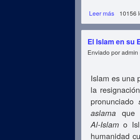
Leer más
sobre El Concept
10156 l
El Islam en su 
Enviado por
admin
Islam es una p
la resignació
pronunciado
aslama
que q
Al‑Islam
o Isl
humanidad cu