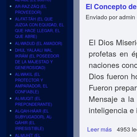
El Concepto de 
AR-RAZ-ZÁQ (EL
PROVEEDOR)
Enviado por
admin
AL-FAT-TÁH (EL QUE
JUZGA CON EQUIDAD, EL
QUE HACE LLEGAR, EL
QUE ABRE)
El Dios Miser
AL-WADUD (EL AMADOR)
DHUL YALAALI WAL
profetas en é
IKRÁM (EL POSEEDOR
DE LA MAJESTAD Y
naciones cono
GENEROSIDAD)
Dios fueron h
AL-WAKIL (EL
PROTECTOR Y
Fueron prepar
AMPARADOR, EL
CONFIABLE)
Mensaje a la
AL-MUQIT (EL
PREPONDERANTE)
inteligencia e
AL-QAH-HÁAR (EL
SUBYUGADOR), AL-
QÁHIR (EL
Leer más
sobre El Concept
4953 le
IRRESISTIBLE)
AL-MUHÍT (EL