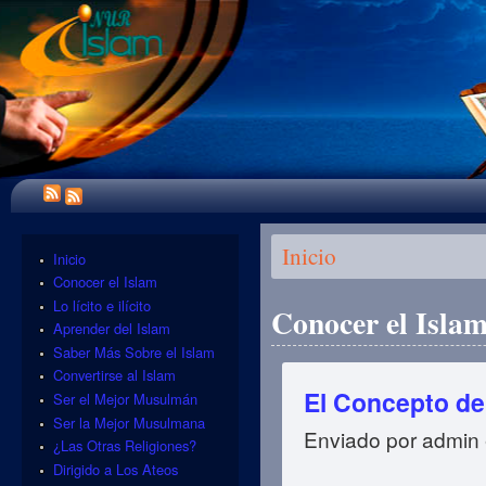
Se encuentra usted aquí
Inicio
Inicio
Conocer el Islam
Lo lícito e ilícito
Conocer el Isla
Aprender del Islam
Saber Más Sobre el Islam
Convertirse al Islam
El Concepto de
Ser el Mejor Musulmán
Ser la Mejor Musulmana
Enviado por
admin
¿Las Otras Religiones?
Dirigido a Los Ateos