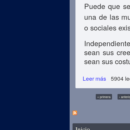
Puede que sea
una de las mu
o sociales exi
Independient
sean sus cree
sean sus cost
Leer más
sobre El Profeta 
5904 le
Páginas
« primera
‹ anteri
Se encuentra usted aquí
Inicio