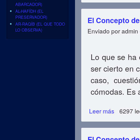
ABARCADOR)
AL-HAFÍDH (EL
PRESERVADOR)
El Concepto de 
AR-RAQÍB (EL QUE TODO
Enviado por
admin
LO OBSERVA)
Lo que se ha d
ser cierto en 
caso, cuestió
cómodas. Es 
Leer más
sobre El Concept
6297 le
El Concepto de 