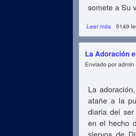
somete a Su v
Leer más
sobre El Islam e
5149 le
La Adoración en
Enviado por
admin
La adoración,
atañe a la pu
diaria del se
en el hecho d
siervos de D