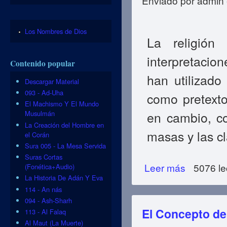
Enviado por
admin
Los Nombres de Dios
La religión
interpretacion
Contenido popular
han utilizado
Descargar Material
093 - Ad-Uha
como pretexto 
El Machismo Y El Mundo
Musulmán
en cambio, c
La Creación del Hombre en
masas y las cl
el Corán
Sura 005 - La Mesa Servida
Suras Cortas
Leer más
sobre El Concept
5076 le
(Fonética+Audio)
La Historia De Adán Y Eva
114 - An nás
094 - Ash-Sharh
El Concepto de 
113 - Al Falaq
Al Maut (La Muerte)