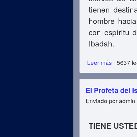
tienen destin
hombre hacia 
con espíritu 
Ibadah.
Leer más
sobre La Adoraci
5637 le
El Profeta del I
Enviado por
admin
TIENE USTE