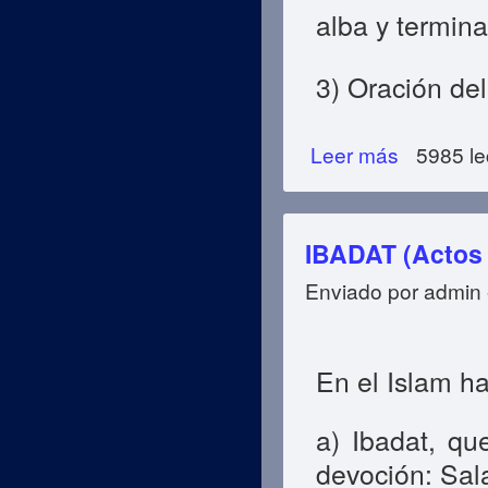
alba y termina
3) Oración del
Leer más
sobre Salat (Ora
5985 le
IBADAT (Actos 
Enviado por
admin
En el Islam ha
a) Ibadat, qu
devoción: Sala