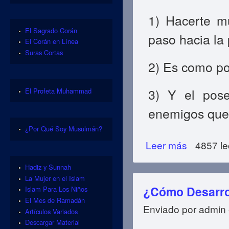
1) Hacerte m
El Sagrado Corán
paso hacia la 
El Corán en Línea
Suras Cortas
2) Es como po
3) Y el pos
El Profeta Muhammad
enemigos que 
¿Por Qué Soy Musulmán?
Leer más
sobre ¿Cómo Pro
4857 le
Hadiz y Sunnah
La Mujer en el Islam
¿Cómo Desarrol
Islam Para Los Niños
El Mes de Ramadán
Enviado por
admin
Artículos Variados
Descargar Material