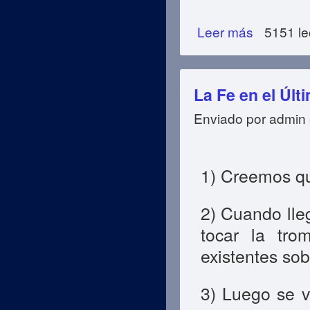
Leer más
sobre IBADAT (Ac
5151 le
La Fe en el Últ
Enviado por
admin
1) Creemos qu
2) Cuando lleg
tocar la tro
existentes sobr
3) Luego se v