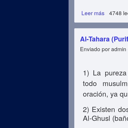
Leer más
sobre ¿Como Efe
4748 le
Al-Tahara (Puri
Enviado por
admin
1) La pureza 
todo musulm
oración, ya qu
2) Existen do
Al-Ghusl (bañ