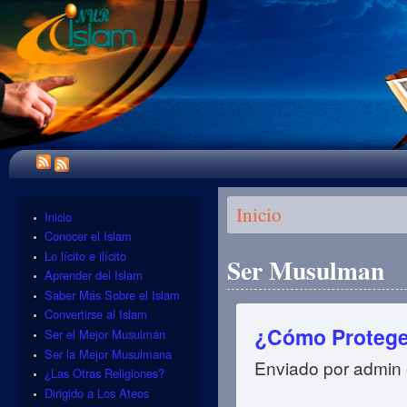
Se encuentra usted aquí
Inicio
Inicio
Conocer el Islam
Lo lícito e ilícito
Ser Musulman
Aprender del Islam
Saber Más Sobre el Islam
Convertirse al Islam
¿Cómo Proteger
Ser el Mejor Musulmán
Ser la Mejor Musulmana
Enviado por
admin
¿Las Otras Religiones?
Dirigido a Los Ateos