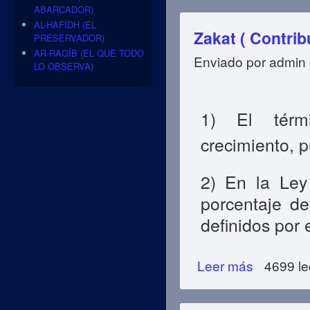
ABARCADOR)
AL-HAFÍDH (EL
Zakat ( Contrib
PRESERVADOR)
AR-RAQÍB (EL QUE TODO
Enviado por
admin
LO OBSERVA)
1) El térmi
crecimiento, p
2) En la Ley 
porcentaje de
definidos por 
Leer más
sobre Zakat ( Con
4699 le