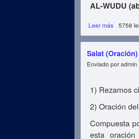
AL-WUDU (ab
Leer más
sobre Al-Tahara (
5758 le
Salat (Oración)
Enviado por
admin
1) Rezamos ci
2) Oración del
Compuesta po
esta oración